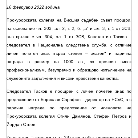
16 февруари 2022 година
Прокурорската колегия на Висшия съдебен съвет поощри,
на основание чл. 303, ал. 2, т. 2, б. „а“ и ал. 3, т. 1 от ЗСВ,
във връзка с чл. 304, ал. 1 от ЗСВ, Константин Тасков –
следовател в Национална следствена служба, с отличие
личен почетен знак първа степен – златен“ и парична
награда в размер на 1000 лв., за проявен висок
професионализъм, безупречно и образцово изпълнение на
служебните задължения и високи нравствени качества.
Следовател Тасков е поощрен с личен почетен знак по
предложение от Борислав Сарафов – директор на НСлС, а с
парична награда по предложение от членовете на
Прокурорската колегия Огнян Дамянов, Стефан Петров и
Йордан Стоев.
Константин Тасков има над 38 години общ юридически стаж.