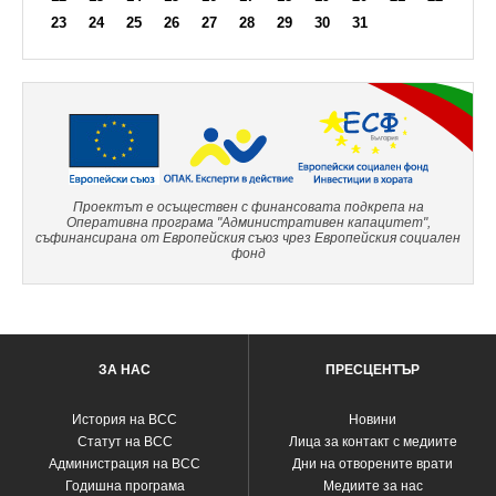
23
24
25
26
27
28
29
30
31
Проектът е осъществен с финансовата подкрепа на
Оперативна програма "Административен капацитет",
съфинансирана от Европейския съюз чрез Европейския социален
фонд
ЗА НАС
ПРЕСЦЕНТЪР
История на ВСС
Новини
Статут на ВСС
Лица за контакт с медиите
Администрация на ВСС
Дни на отворените врати
Годишна програма
Медиите за нас