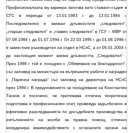
Професионалната му кариера започва като стажант-съдия в
СГС в периода от 13.01.1983 г. до 13.01.1984 г.
Последователно е заемал длъжностите „следовател“,
„старши следовател“ и „главен следовател“ в ГСУ – МВР от
07.08.1984 г. до 01.07.1994 г. От 22.03.1995 г. до 01.06.1998 г.
е заместник ръководител на отдел в НСлС, а от 05.01.2004 г.
до настоящия момент заема длъжността „Следовател“ .
През 1998 г. той е поощрен с „Обявяване на благодарност“,
със заповед на министъра на вътрешните работи и награден
с „Парична награда“ със заповед на директора на НСлС
през 1994 г. В предложението за поощряване на Константин
Тасков е посочено, че притежава отлична теоретична
подготовка и професионален опит, провежда задълбочено и
ефективно разследванията по досъдебните производства и
изпълнението на молби за правна помощ, отлично
координира взаимодействието с останалите органи на