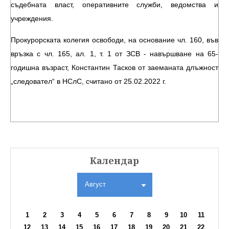
съдебната власт, оперативните служби, ведомства и
учреждения.
Прокурорската колегия освободи, на основание чл. 160, във
връзка с чл. 165, ал. 1, т. 1 от ЗСВ - навършване на 65-
годишна възраст, Константин Тасков от заеманата длъжност
„следовател“ в НСлС, считано от 25.02.2022 г.
Календар
Август
1
2
3
4
5
6
7
8
9
10
11
12
13
14
15
16
17
18
19
20
21
22