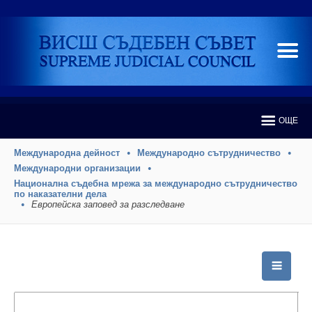
ОЩЕ
Международна дейност
Международно сътрудничество
Международни организации
Национална съдебна мрежа за международно сътрудничество
по наказателни дела
Европейска заповед за разследване