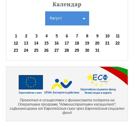
Календар
Август
1
2
3
4
5
6
7
8
9
10
11
12
13
14
15
16
17
18
19
20
21
22
23
24
25
26
27
28
29
30
31
Проектът е осъществен с финансовата подкрепа на
Оперативна програма "Административен капацитет",
съфинансирана от Европейския съюз чрез Европейския социален
фонд