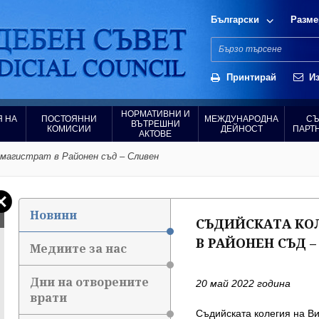
Български
Разме
Принтирай
Из
НОРМАТИВНИ И
 НА
ПОСТОЯННИ
МЕЖДУНАРОДНА
СЪ
ВЪТРЕШНИ
КОМИСИИ
ДЕЙНОСТ
ПАРТ
АКТОВЕ
 магистрат в Районен съд – Сливен
Новини
СЪДИЙСКАТА КОЛ
В РАЙОНЕН СЪД –
Медиите за нас
Дни на отворените
20 май 2022 година
врати
Съдийската колегия на Ви