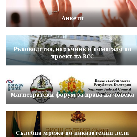
Анкети
Ръководства, наръчник и помагало по
проект на ВСС
Магистратски форум за права на човека
Съдебна мрежа по наказателни дела