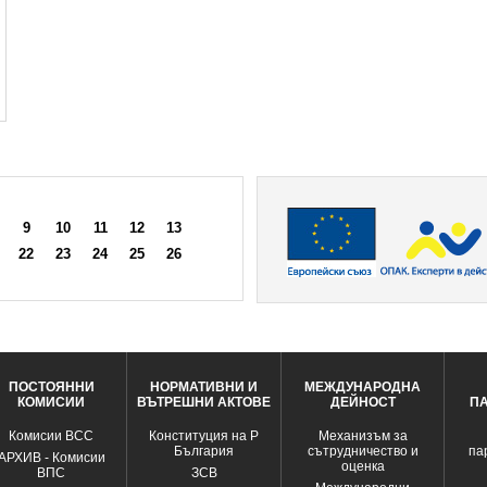
9
10
11
12
13
22
23
24
25
26
ПОСТОЯННИ
НОРМАТИВНИ И
МЕЖДУНАРОДНА
КОМИСИИ
ВЪТРЕШНИ АКТОВЕ
ДЕЙНОСТ
П
Комисии ВСС
Конституция на Р
Механизъм за
България
сътрудничество и
па
АРХИВ - Комисии
оценка
ВПС
ЗСВ