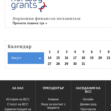
Норвежки финансов механизъм
Прочети повече тук »
Календар
1
2
3
4
5
6
7
8
Август
14
15
16
17
18
19
20
21
27
28
29
30
31
ЗА НАС
ПРЕСЦЕНТЪР
ЗАСЕДАНИЯ НА
ВСС
История на ВСС
Новини
Oнлайн
Статут на ВСС
Лица за контакт с
Дневен ред
медиите
Администрация на
Протоколи