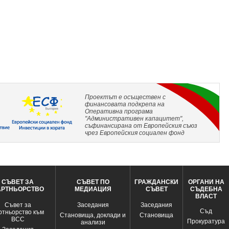
Проектът е осъществен с
финансовата подкрепа на
Оперативна програма
"Административен капацитет",
съфинансирана от Европейския съюз
чрез Европейския социален фонд
СЪВЕТ ЗА
СЪВЕТ ПО
ГРАЖДАНСКИ
ОРГАНИ НА
АРТНЬОРСТВО
МЕДИАЦИЯ
СЪВЕТ
СЪДЕБНА
ВЛАСТ
Съвет за
Заседания
Заседания
Съд
ртньорство към
Становища, доклади и
Становища
ВСС
Прокуратура
анализи