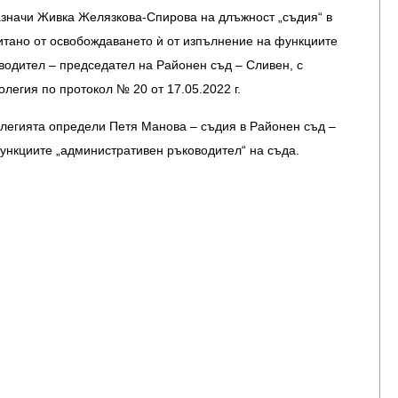
азначи Живка Желязкова-Спирова на длъжност „съдия“ в
итано от освобождаването ѝ от изпълнение на функциите
водител – председател на Районен съд – Сливен, с
легия по протокол № 20 от 17.05.2022 г.
легията определи Петя Манова – съдия в Районен съд –
ункциите „административен ръководител“ на съда.