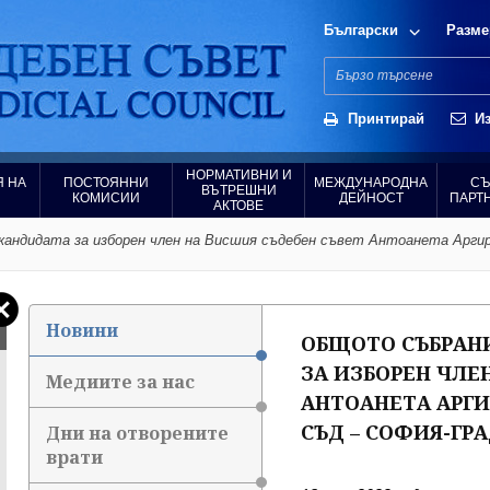
Български
Разме
Принтирай
Из
НОРМАТИВНИ И
 НА
ПОСТОЯННИ
МЕЖДУНАРОДНА
СЪ
ВЪТРЕШНИ
КОМИСИИ
ДЕЙНОСТ
ПАРТ
АКТОВЕ
андидата за изборен член на Висшия съдебен съвет Антоанета Аргир
Новини
ОБЩОТО СЪБРАН
ЗА ИЗБОРЕН ЧЛЕ
Медиите за нас
АНТОАНЕТА АРГИ
СЪД – СОФИЯ-ГР
Дни на отворените
врати