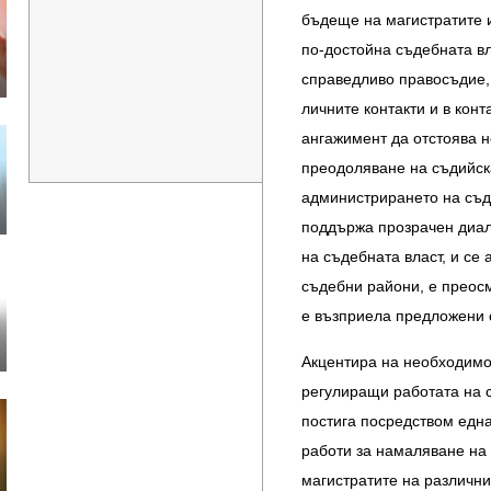
бъдеще на магистратите и
по-достойна съдебната вл
справедливо правосъдие, 
личните контакти и в конт
ангажимент да отстоява н
преодоляване на съдийск
администрирането на съд
поддържа прозрачен диал
на съдебната власт, и се
съдебни райони, е преосм
е възприела предложени о
Акцентира на необходимо
регулиращи работата на с
постига посредством една
работи за намаляване на
магистратите на различни