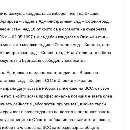
ите изслуша кандидата за изборен член на Висшия
 Аргирова – съдия в Административен съд – София-град.
ески стаж, над 18 от които са в органите на съдебната
96 г. – 02.05.1997 г. е съдебен кандидат в Окръжен съд –
встъпва като младши съдия в Окръжен съд – Хасково, а от
Административен съд – София-град. Над 7 години тя е била
акултет на Бургаския свободен университет.
ета Аргирова е предложена от съдии във Върховен
елативен съд – София, СГС и Специализирания
тивирана да участва в избора за членове на ВСС, от своя
 път, в който всяка професионална позиция е заета след
елната дейност е „абсолютен приоритет“, в който търси
и срочност в разглеждането на делата и постановяването
ед участниците в Общото събрание на съдиите тя посочи,
 избор на членове на ВСС като разговор за общото