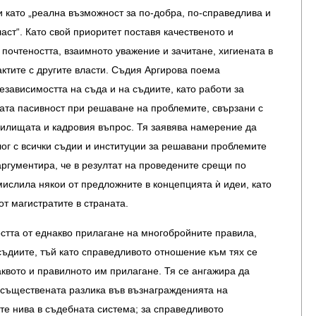
 като „реална възможност за по-добра, по-справедлива и
аст“. Като свой приоритет поставя качественото и
почтеността, взаимното уважение и зачитане, хигиената в
актите с другите власти. Съдия Аргирова поема
езависимостта на съда и на съдиите, като работи за
ата пасивност при решаване на проблемите, свързани с
илищата и кадровия въпрос. Тя заявява намерение да
ог с всички съдии и институции за решавани проблемите
 аргументира, че в резултат на проведените срещи по
ислила някои от предложните в концепцията ѝ идеи, като
т магистратите в страната.
стта от еднакво прилагане на многобройните правила,
ъдиите, тъй като справедливото отношение към тях се
квото и правилното им прилагане. Тя се ангажира да
 съществената разлика във възнагражденията на
те нива в съдебната система; за справедливото