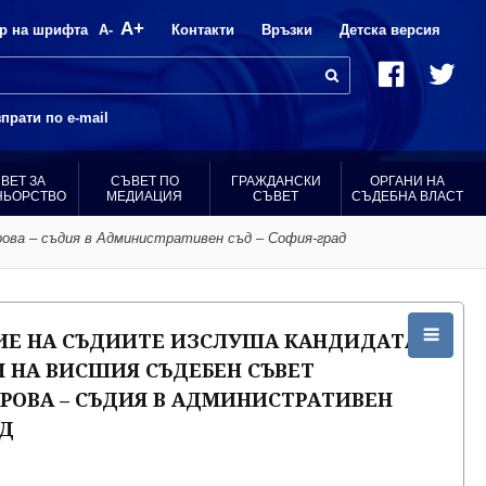
A+
р на шрифта
A-
Контакти
Връзки
Детска версия
прати по e-mail
ВЕТ ЗА
СЪВЕТ ПО
ГРАЖДАНСКИ
ОРГАНИ НА
НЬОРСТВО
МЕДИАЦИЯ
СЪВЕТ
СЪДЕБНА ВЛАСТ
ова – съдия в Административен съд – София-град
ИЕ НА СЪДИИТЕ ИЗСЛУША КАНДИДАТА
Н НА ВИСШИЯ СЪДЕБЕН СЪВЕТ
РОВА – СЪДИЯ В АДМИНИСТРАТИВЕН
АД