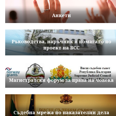
Анкети
Ръководства, наръчник и помагало по
проект на ВСС
Магистратски форум за права на човека
Съдебна мрежа по наказателни дела