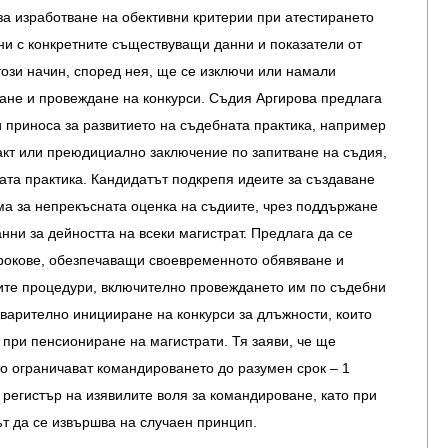
за изработване на обективни критерии при атестирането
ни с конкретните съществуващи данни и показатели от
този начин, според нея, ще се изключи или намали
ане и провеждане на конкурси. Съдия Аргирова предлага
 приноса за развитието на съдебната практика, например
акт или преюдициално заключение по запитване на съдия,
ата практика. Кандидатът подкрепя идеите за създаване
ма за непрекъсната оценка на съдиите, чрез поддържане
нни за дейността на всеки магистрат. Предлага да се
рокове, обезпечаващи своевременното обявяване и
ите процедури, включително провеждането им по съдебни
варително иницииране на конкурси за длъжности, които
 при пенсиониране на магистрати. Тя заяви, че ще
то ограничават командироването до разумен срок – 1
а регистър на изявилите воля за командироване, като при
т да се извършва на случаен принцип.