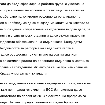
ага да бъде сформирана работна група, с участие на
нформационни технологии и статистици, за анализ на
зработване на конкретно решение за регулиране на
ея е необходимо да се създаде механизъм за контрол за
за образуване и управление на отделните видове дела, за
нията в статистическите данни и да се вземат правилни
кадровото обезпечаване на съдилищата. Кандидатът
бходимостта за реформа на съдебната карта е
 да се осъществи при отчитане на всички значими
то се осмисли ролята на районните съдилища в местните
права на гражданите. Акцентира се, че при намиране на
ва да участват всички власти.
ен на зададените към всички кандидати въпроси, така и на
към нея – дали като член на ВСС би поискала да се
аботената по проект от 2013 г. електронна програма за
ища. Писмено предоставените от съдия Аргирова