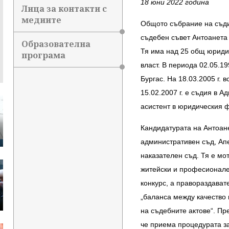
18 юни 2022 година
Лица за контакти с
медиите
Общото събрание на съди
съдебен съвет Антоанета
Образователна
Тя има над 25 общ юридич
програма
власт. В периода 02.05.19
Бургас. На 18.03.2005 г. 
15.02.2007 г. е съдия в 
асистент в юридическия ф
Кандидатурата на Антоан
административен съд, Ап
наказателен съд. Тя е мо
житейски и професионален
конкурс, а правораздават
„баланса между качество 
на съдебните актове“. Пр
че приема процедурата за