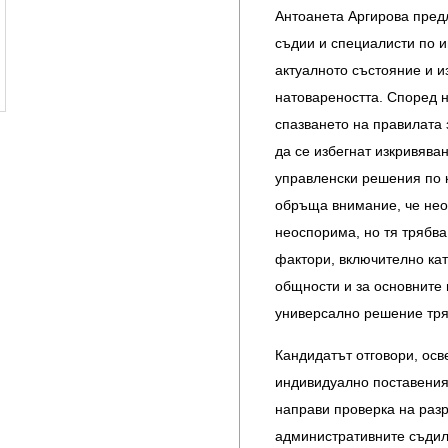
Антоанета Аргирова предл
съдии и специалисти по и
актуалното състояние и и
натовареността. Според н
спазването на правилата 
да се избегнат изкривява
управленски решения по 
обръща внимание, че нео
неоспорима, но тя трябва
фактори, включително ка
общности и за основните 
универсално решение тряб
Кандидатът отговори, осв
индивидуално поставения 
направи проверка на разр
административните съдил