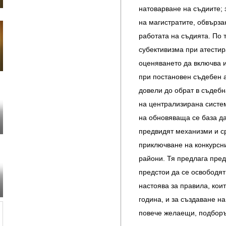
натоварване на съдиите; 
на магистратите, обвърза
работата на съдията. По 
субективизма при атестир
оценяването да включва и
при постановен съдебен 
довели до обрат в съдебн
на централизирана систе
на обновяваща се база да
предвидят механизми и с
приключване на конкурсн
райони. Тя предлага пред
предстои да се освободят
настоява за правила, кои
година, и за създаване н
повече желаещи, подборъ