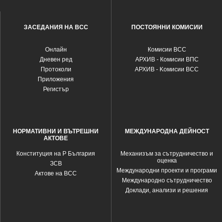
ЗАСЕДАНИЯ НА ВСС
ПОСТОЯННИ КОМИСИИ
Oнлайн
Комисии ВСС
Дневен ред
АРХИВ - Комисии ВПС
Протоколи
АРХИВ - Kомисии ВСС
Приложения
Регистър
НОРМАТИВНИ И ВЪТРЕШНИ
МЕЖДУНАРОДНА ДЕЙНОСТ
АКТОВЕ
Конституция на Р България
Механизъм за сътрудничество и
оценка
ЗСВ
Международни проекти и програми
Актове на ВСС
Международно сътрудничество
Доклади, анализи и решения