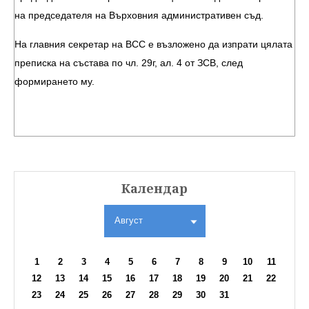
на председателя на Върховния административен съд.
На главния секретар на ВСС е възложено да изпрати цялата
преписка на състава по чл. 29г, ал. 4 от ЗСВ, след
формирането му.
Календар
Август
1
2
3
4
5
6
7
8
9
10
11
12
13
14
15
16
17
18
19
20
21
22
23
24
25
26
27
28
29
30
31