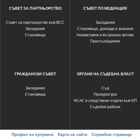
СЪВЕТ ЗА ПАРТНЬОРСТВО
СЪВЕТ ПО МЕДИАЦИЯ
Съвет за партньорство към ВСС
Заседания
Заседания
Становища, доклади и анализи
Становища
Нормативни и вътрешни актове
Прессъобщения
ГРАЖДАНСКИ СЪВЕТ
ОРГАНИ НА СЪДЕБНА ВЛАСТ
Заседания
Съд
Становища
Прокуратура
НСлС и следствени отдели към ОП
Съдебни райони
Профил на купувача
Карта на сайта
Служебни страници