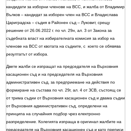
кандидати за изборни членове на ВСС, и жалба от Владимир
Вълков – кандидат за изборен член на ВСС и Владислава
Цариградска – съдия в Районен съд – Луковит, срещу
решение от 26.06.2022 г. по чл. 29н, ал. 3 от Закона за
съдебната власт на избирателната комисия за избор на
членове на ВСС от квотата на съдиите, с което се обявява
резултатът от избора.
Двете жалби се изпращат на председателя на Върховния
касационен съд и на председателя на Върховния
административен съд, за предприемане на действия по
формиране на състава по чл. 29г, ал. 4 от ЗСВ, състоящ се
от трима съдии от Върховния касационен съд и двама съдии
от Върховния административен съд, определени на
принципа на случайния подбор чрез електронно
разпределение. Колегията изпраща в оригинал жалбите на
председателя на Върховния касационен съд и като преписи