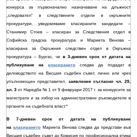
конкурса за първоначално назначаване на длъжност
„следовател” в следствените отдели в окръжните
прокуратури, уведомяваме класираните кандидати –
Станимир Стоев – класиран за Следствения отдел в
Софийска градска прокуратура и Мариета Венова –
класирана за Окръжния следствен отдел в Окръжна
прокуратура – Бургас, че
в 3-дневен срок от датата на
публикуване на
класирането
следва да подадат в
деловодството на Висшия съдебен съвет, лично или чрез
упълномощен представител,
заявление съгласно чл. 29,
ал. 3
от Наредба № 1 от 9 февруари 2017 г. за конкурсите за
магистрати и за избор на административни ръководители в
органите на съдебната власт.*
В 7-дневен срок от датата на публикуване
на
класирането
Мариета Венова следва да представи във
Висшия съдебен съвет до Комисия по професионална етика