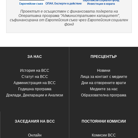
Проектът е осъществен с финансовата подкрепа на
Оперативна програма "Административен капацитет",
съфинансирана от Европейския съюз чрез Европейския социален
фонд
ЗА НАС
ПРЕСЦЕНТЪР
История на ВСС
Новини
Статут на ВСС
Лица за контакт с медиите
Администрация на ВСС
Дни на отворените врати
Годишна програма
Медиите за нас
Доклади, Декларации и Анализи
Образователна програма
ЗАСЕДАНИЯ НА ВСС
ПОСТОЯННИ КОМИСИИ
Oнлайн
Комисии ВСС