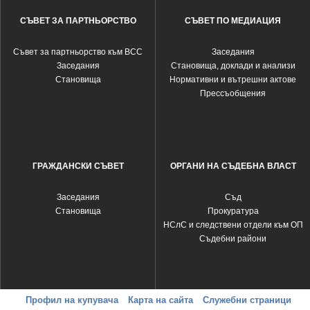
СЪВЕТ ЗА ПАРТНЬОРСТВО
СЪВЕТ ПО МЕДИАЦИЯ
Съвет за партньорство към ВСС
Заседания
Заседания
Становища, доклади и анализи
Становища
Нормативни и вътрешни актове
Прессъобщения
ГРАЖДАНСКИ СЪВЕТ
ОРГАНИ НА СЪДЕБНА ВЛАСТ
Заседания
Съд
Становища
Прокуратура
НСлС и следствени отдели към ОП
Съдебни райони
Профил на купувача
Карта на сайта
Служебни страници