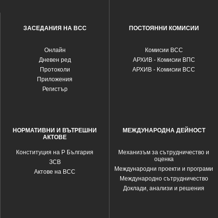
ЗАСЕДАНИЯ НА ВСС
ПОСТОЯННИ КОМИСИИ
Oнлайн
Комисии ВСС
Дневен ред
АРХИВ - Комисии ВПС
Протоколи
АРХИВ - Kомисии ВСС
Приложения
Регистър
НОРМАТИВНИ И ВЪТРЕШНИ
МЕЖДУНАРОДНА ДЕЙНОСТ
АКТОВЕ
Конституция на Р България
Механизъм за сътрудничество и
оценка
ЗСВ
Международни проекти и програми
Актове на ВСС
Международно сътрудничество
Доклади, анализи и решения