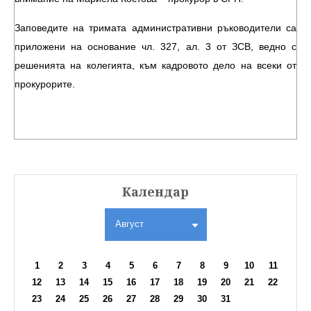
Заповедите на тримата административни ръководители са
приложени на основание чл. 327, ал. 3 от ЗСВ, ведно с
решенията на колегията, към кадровото дело на всеки от
прокурорите.
Календар
Август
1
2
3
4
5
6
7
8
9
10
11
12
13
14
15
16
17
18
19
20
21
22
23
24
25
26
27
28
29
30
31