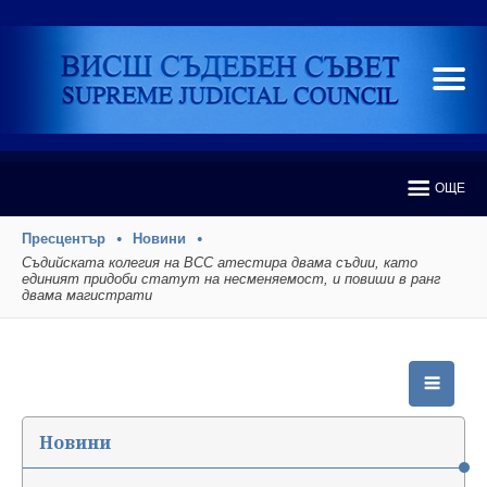
ОЩЕ
Пресцентър
Новини
Съдийската колегия на ВСС атестира двама съдии, като
единият придоби статут на несменяемост, и повиши в ранг
двама магистрати
Новини