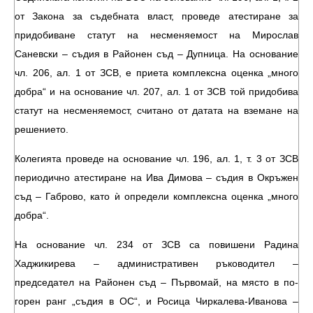
от Закона за съдебната власт, проведе атестиране за
придобиване статут на несменяемост на Мирослав
Саневски – съдия в Районен съд – Дупница. На основание
чл. 206, ал. 1 от ЗСВ, е приета комплексна оценка „много
добра“ и на основание чл. 207, ал. 1 от ЗСВ той придобива
статут на несменяемост, считано от датата на вземане на
решението.
Колегията проведе на основание чл. 196, ал. 1, т. 3 от ЗСВ
периодично атестиране на Ива Димова – съдия в Окръжен
съд – Габрово, като ѝ определи комплексна оценка „много
добра“.
На основание чл. 234 от ЗСВ са повишени Радина
Хаджикирева – административен ръководител –
председател на Районен съд – Първомай, на място в по-
горен ранг „съдия в ОС“, и Росица Чиркалева-Иванова –