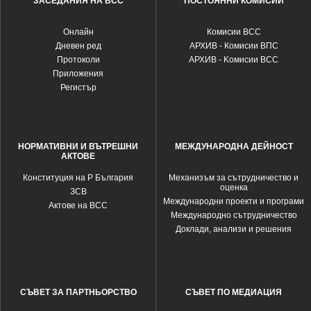
ЗАСЕДАНИЯ НА ВСС
ПОСТОЯННИ КОМИСИИ
Oнлайн
Комисии ВСС
Дневен ред
АРХИВ - Комисии ВПС
Протоколи
АРХИВ - Kомисии ВСС
Приложения
Регистър
НОРМАТИВНИ И ВЪТРЕШНИ
МЕЖДУНАРОДНА ДЕЙНОСТ
АКТОВЕ
Конституция на Р България
Механизъм за сътрудничество и
оценка
ЗСВ
Международни проекти и програми
Актове на ВСС
Международно сътрудничество
Доклади, анализи и решения
СЪВЕТ ЗА ПАРТНЬОРСТВО
СЪВЕТ ПО МЕДИАЦИЯ