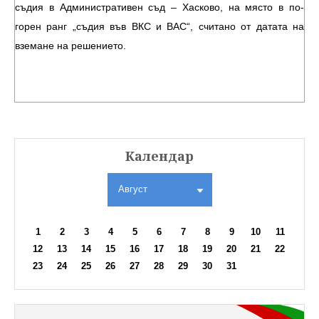
съдия в Административен съд – Хасково, на място в по-
горен ранг „съдия във ВКС и ВАС“, считано от датата на
вземане на решението.
Календар
Август
1
2
3
4
5
6
7
8
9
10
11
12
13
14
15
16
17
18
19
20
21
22
23
24
25
26
27
28
29
30
31