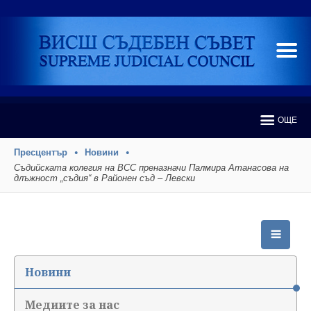
ОЩЕ
Пресцентър
Новини
Съдийската колегия на ВСС преназначи Палмира Атанасова на
длъжност „съдия“ в Районен съд – Левски
Новини
Медиите за нас