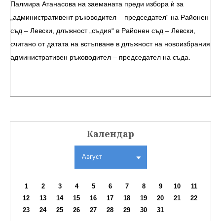
Палмира Атанасова на заеманата преди избора ѝ за
„административент ръководител – председател“ на Районен
съд – Левски, длъжност „съдия“ в Районен съд – Левски,
считано от датата на встъпване в длъжност на новоизбрания
административен ръководител – председател на съда.
Календар
Август
1
2
3
4
5
6
7
8
9
10
11
12
13
14
15
16
17
18
19
20
21
22
23
24
25
26
27
28
29
30
31