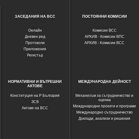
ЗАСЕДАНИЯ НА ВСС
ПОСТОЯННИ КОМИСИИ
Oнлайн
Комисии ВСС
Дневен ред
АРХИВ - Комисии ВПС
Протоколи
АРХИВ - Kомисии ВСС
Приложения
Регистър
НОРМАТИВНИ И ВЪТРЕШНИ
МЕЖДУНАРОДНА ДЕЙНОСТ
АКТОВЕ
Конституция на Р България
Механизъм за сътрудничество и
оценка
ЗСВ
Международни проекти и програми
Актове на ВСС
Международно сътрудничество
Доклади, анализи и решения