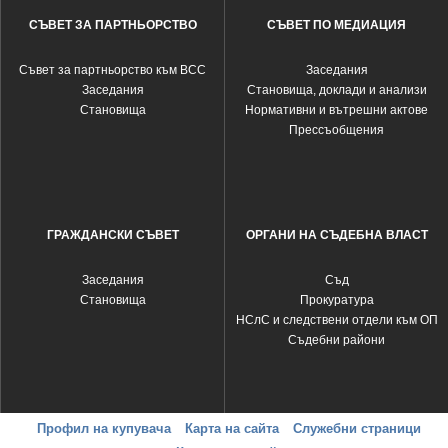
СЪВЕТ ЗА ПАРТНЬОРСТВО
СЪВЕТ ПО МЕДИАЦИЯ
Съвет за партньорство към ВСС
Заседания
Заседания
Становища, доклади и анализи
Становища
Нормативни и вътрешни актове
Прессъобщения
ГРАЖДАНСКИ СЪВЕТ
ОРГАНИ НА СЪДЕБНА ВЛАСТ
Заседания
Съд
Становища
Прокуратура
НСлС и следствени отдели към ОП
Съдебни райони
Профил на купувача
Карта на сайта
Служебни страници