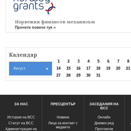
Норвежки финансов механизъм
Прочети повече тук »
Календар
1
2
3
4
5
6
7
8
Август
14
15
16
17
18
19
20
21
27
28
29
30
31
ЗА НАС
ПРЕСЦЕНТЪР
ЗАСЕДАНИЯ НА
ВСС
История на ВСС
Новини
Oнлайн
Статут на ВСС
Лица за контакт с
Дневен ред
медиите
Администрация на
Протоколи