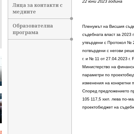
22 юни 2023 година
Лица за контакти с
медиите
Образователна
Пленумът на Висшия съде
програма
съдебната власт за 2023 г
утвърдени с Протокол № 2
потвърдени с негови реше
г. и № 11 от 27.04.2023 г
Министерство на финансит
параметри по проектобюдж
изменения на конкретни по
Според предложението про
105 117,5 хил. лева по-м
проектобюджет на съдебна