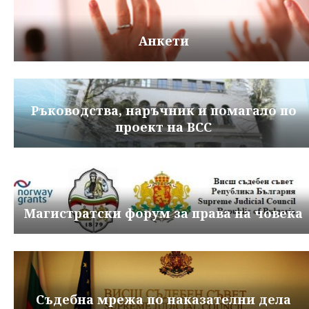
Анкети
Ръководства, наръчник и помагало по
проект на ВСС
Магистратски форум за права на човека
Съдебна мрежа по наказателни дела