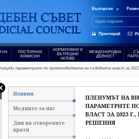
Български
Разме
Принтирай
Из
НОРМАТИВНИ И
 НА
ПОСТОЯННИ
МЕЖДУНАРОДНА
СЪ
ВЪТРЕШНИ
КОМИСИИ
ДЕЙНОСТ
ПАРТ
АКТОВЕ
върди параметрите по проектобюджета на съдебната власт за 2023 г
Новини
ПЛЕНУМЪТ НА ВИ
ПАРАМЕТРИТЕ П
Медиите за нас
ВЛАСТ ЗА 2023 Г
РЕШЕНИЯ
Дни на отворените
врати