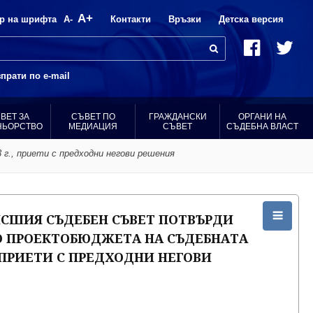
A+
р на шрифта
A-
Контакти
Връзки
Детска версия
прати по e-mail
ВЕТ ЗА
СЪВЕТ ПО
ГРАЖДАНСКИ
ОРГАНИ НА
НЬОРСТВО
МЕДИАЦИЯ
СЪВЕТ
СЪДЕБНА ВЛАСТ
., приети с предходни негови решения
СШИЯ СЪДЕБЕН СЪВЕТ ПОТВЪРДИ
О ПРОЕКТОБЮДЖЕТА НА СЪДЕБНАТА
., ПРИЕТИ С ПРЕДХОДНИ НЕГОВИ