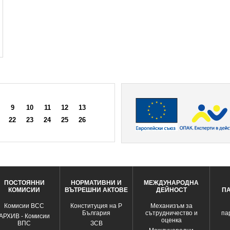
9
10
11
12
13
22
23
24
25
26
ПОСТОЯННИ
НОРМАТИВНИ И
МЕЖДУНАРОДНА
КОМИСИИ
ВЪТРЕШНИ АКТОВЕ
ДЕЙНОСТ
П
Комисии ВСС
Конституция на Р
Механизъм за
България
сътрудничество и
па
АРХИВ - Комисии
оценка
ВПС
ЗСВ