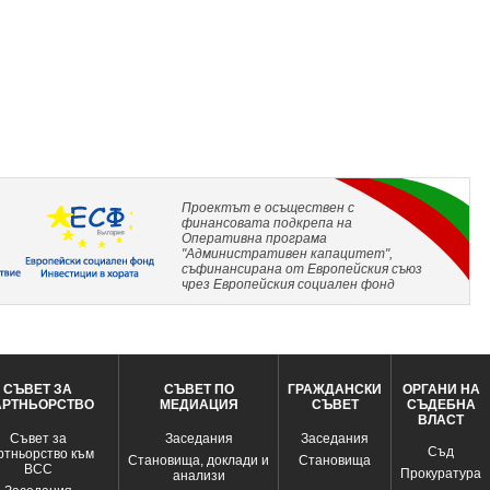
Проектът е осъществен с
финансовата подкрепа на
Оперативна програма
"Административен капацитет",
съфинансирана от Европейския съюз
чрез Европейския социален фонд
СЪВЕТ ЗА
СЪВЕТ ПО
ГРАЖДАНСКИ
ОРГАНИ НА
АРТНЬОРСТВО
МЕДИАЦИЯ
СЪВЕТ
СЪДЕБНА
ВЛАСТ
Съвет за
Заседания
Заседания
Съд
ртньорство към
Становища, доклади и
Становища
ВСС
Прокуратура
анализи