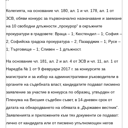
Колегията, на основание чл. 180, ал. 1 и чл. 178, ал. 1 от
ЗСВ, обяви конкурс за първоначално назначаване и заемане
на 10 свободни длъжности „прокурор“ в окръжните
прокуратури в градовете: Враца – 1; Кюстендил – 1; София –
2; Софийска градска прокуратура – 2; Пазарджик – 1; Русе –
1; Търговище – 1; Сливен – 1 длъжност.
На основание чл. 181, ал. 2 и ал. 4 от ЗСВ и чл. 11, ал. 1 от
Наредба № 1 от 9 февруари 2017 г. за конкурсите за
магистрати и за избор на административни ръководители в
органите на съдебната власт, кандидатите подават писмено
заявление за участие в конкурса по образец, утвърден от
Пленума на Висшия съдебен съвет, в 14-дневен срок от
датата на обнародването на обявата в „Държавен вестник“.
Заявленията и приложените към тях документи се подават:
лично от кандидата или от писмено упълномощен негов