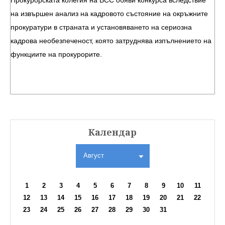
Прокурорската колегия на ВСС обяви конкурса вследствие
на извършен анализ на кадровото състояние на окръжните
прокуратури в страната и установяването на сериозна
кадрова необезпеченост, която затруднява изпълнението на
функциите на прокурорите.
Календар
Август
1
2
3
4
5
6
7
8
9
10
11
12
13
14
15
16
17
18
19
20
21
22
23
24
25
26
27
28
29
30
31