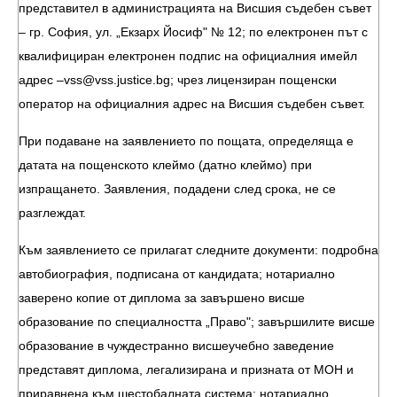
представител в администрацията на Висшия съдебен съвет
– гр. София, ул. „Екзарх Йосиф" № 12; по електронен път с
квалифициран електронен подпис на официалния имейл
адрес –
vss@vss.justice.bg
; чрез лицензиран пощенски
оператор на официалния адрес на Висшия съдебен съвет.
При подаване на заявлението по пощата, определяща е
датата на пощенското клеймо (датно клеймо) при
изпращането. Заявления, подадени след срока, не се
разглеждат.
Към заявлението се прилагат следните документи: подробна
автобиография, подписана от кандидата; нотариално
заверено копие от диплома за завършено висше
образование по специалността „Право"; завършилите висше
образование в чуждестранно висшеучебно заведение
представят диплома, легализирана и призната от МОН и
приравнена към шестобалната система; нотариално