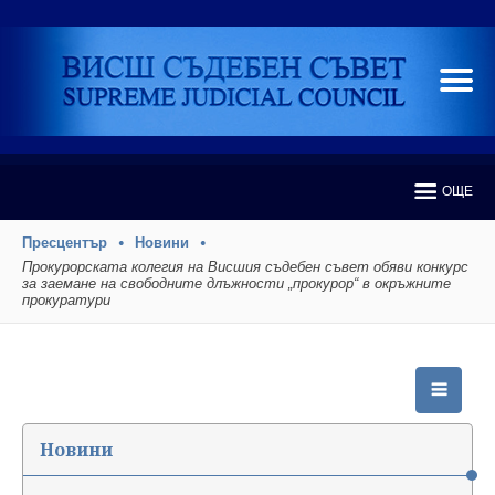
ОЩЕ
Пресцентър
Новини
Прокурорската колегия на Висшия съдебен съвет обяви конкурс
за заемане на свободните длъжности „прокурор“ в окръжните
прокуратури
Новини