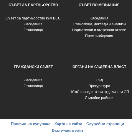
СЪВЕТ ЗА ПАРТНЬОРСТВО
СЪВЕТ ПО МЕДИАЦИЯ
Съвет за партньорство към ВСС
Заседания
Заседания
Становища, доклади и анализи
Становища
Нормативни и вътрешни актове
Прессъобщения
ГРАЖДАНСКИ СЪВЕТ
ОРГАНИ НА СЪДЕБНА ВЛАСТ
Заседания
Съд
Становища
Прокуратура
НСлС и следствени отдели към ОП
Съдебни райони
Профил на купувача
Карта на сайта
Служебни страници
Към стария сайт