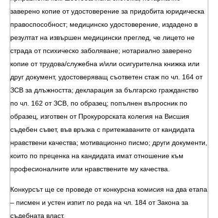
заверено копие от удостоверение за придобита юридическа
правоспособност; медицинско удостоверение, издадено в
резултат на извършен медицински преглед, че лицето не
страда от психическо заболяване; нотариално заверено
копие от трудова/служебна и/или осигурителна книжка или
друг документ, удостоверяващ съответен стаж по чл. 164 от
ЗСВ за длъжността; декларация за българско гражданство
по чл. 162 от ЗСВ, по образец; попълнен въпросник по
образец, изготвен от Прокурорската колегия на Висшия
съдебен съвет, във връзка с притежаваните от кандидата
нравствени качества; мотивационно писмо; други документи,
които по преценка на кандидата имат отношение към
професионалните или нравствените му качества.
Конкурсът ще се проведе от конкурсна комисия на два етапа
– писмен и устен изпит по реда на чл. 184 от Закона за
съдебната власт.