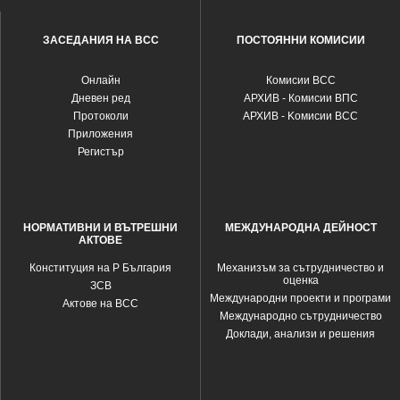
ЗАСЕДАНИЯ НА ВСС
ПОСТОЯННИ КОМИСИИ
Oнлайн
Комисии ВСС
Дневен ред
АРХИВ - Комисии ВПС
Протоколи
АРХИВ - Kомисии ВСС
Приложения
Регистър
НОРМАТИВНИ И ВЪТРЕШНИ
МЕЖДУНАРОДНА ДЕЙНОСТ
АКТОВЕ
Конституция на Р България
Механизъм за сътрудничество и
оценка
ЗСВ
Международни проекти и програми
Актове на ВСС
Международно сътрудничество
Доклади, анализи и решения