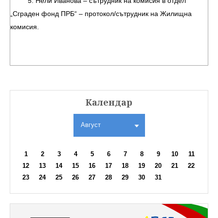
5. Нели Иванова – сътрудник на комисия в отдел
„Сграден фонд ПРБ“ – протокол/сътрудник на Жилищна
комисия.
Календар
Август
1
2
3
4
5
6
7
8
9
10
11
12
13
14
15
16
17
18
19
20
21
22
23
24
25
26
27
28
29
30
31