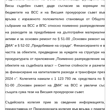
Висш съдебен съвет, даде съгласие за корекции по
бюджетите на ВСС и на Висшия прокурорски съвет във
връзка с изразеното положително становище от Общото
събрание на ВСС и ВПС относно поименно разпределение
на разходите за придобиване на дълготрайни материални
активи и за основен ремонт по § 51-00 „Основен ремонт на
ДМА“ и § 52-02 „Придобиване на сгради“. Финансирането е в
частта за обектите, предвидени за нуждите на структури на
прокуратурата от приложение „Поименно разпределение на
обектите на съдебната власт – Сметни стойности и разчети
за финансиране на капиталовите разходи и трансфери през
2024 г.“. Колегията намали с 1 123 793 лв. средствата по §
51-00 „Основен ремонт на ДМА“ на ВСС и увеличи със
същата сума тези на Висшия прокурорски съвет.
Съдийската колегия прие за сведение информацията,
предоставена от Прокурорската колегия във връзка с приети