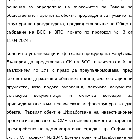
решения за определяне на възложител по Закона за
обществените поръчки за обекти, предвидени за нуждите на
структури на прокуратурата, предвид становище на Общото
събрание на ВСС и ВПС, прието по протокол № 3 от
11.04.2024 г.
Колегията упълномощи и. ф. главен прокурор на Република
България да представлява СК на ВСС, в качеството ѝ на
възложител по ЗУТ, с право да преупълномощава, пред
съответните държавни и общински органи, експлоатационни
дружества, като подава заявления, получава документи,
съгласува документация и сключва договори за
присъединяване към техническата инфраструктура за два
обекта. Първият обект е „Изработване на инвестиционен
проект и извършване на СМР за основен ремонт и вътрешно
преустройство на административна сграда в гр. София на
ул. „Г. С. Раковски“ № 134“. Другият обект е „Изработване на