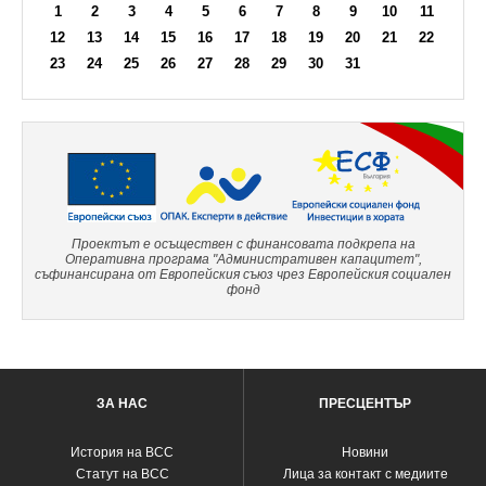
1
2
3
4
5
6
7
8
9
10
11
12
13
14
15
16
17
18
19
20
21
22
23
24
25
26
27
28
29
30
31
Проектът е осъществен с финансовата подкрепа на
Оперативна програма "Административен капацитет",
съфинансирана от Европейския съюз чрез Европейския социален
фонд
ЗА НАС
ПРЕСЦЕНТЪР
История на ВСС
Новини
Статут на ВСС
Лица за контакт с медиите