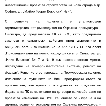
инвестиционен проект за строителство на нова сграда в гр.
София, ул. „Майор Георги Векилски“ № 4“.
С решение на Колегията е упълномощен
административният ръководител на Окръжна прокуратура –
Силистра, да представлява СК на ВСС, като предприема
законови и фактически действия пред държавните и
общински органи за изменение на КККР и ПУП-ПР за обект
„Присъединяване на имоти, находящи се в гр. Силистра, ул.
„Илия Блъсков“ № 7 и № 9 към газопреносната мрежа,
изграждане на пожароизвестителна система, ремонт на
фасади“. Решението се изпраща на Прокурорската колегия,
изпълняваща функциите на Висш прокурорски съвет, за
произнасяне, във връзка с осигуряване на средства по
бюджета на ПК за сключване на договори за изработване на
проект за изменение на ПУП. Решението се изпраща и на
административния ръководител на Окръжна прокуратура –