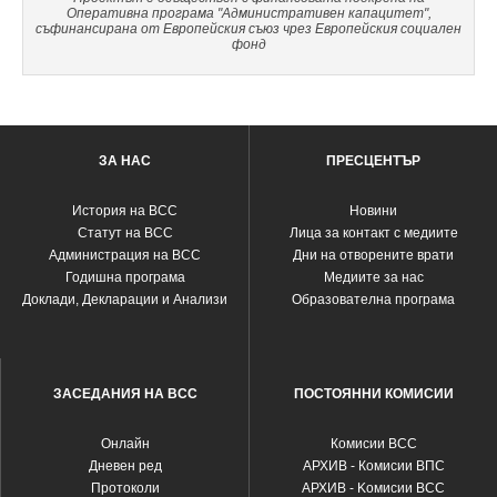
Оперативна програма "Административен капацитет",
съфинансирана от Европейския съюз чрез Европейския социален
фонд
ЗА НАС
ПРЕСЦЕНТЪР
История на ВСС
Новини
Статут на ВСС
Лица за контакт с медиите
Администрация на ВСС
Дни на отворените врати
Годишна програма
Медиите за нас
Доклади, Декларации и Анализи
Образователна програма
ЗАСЕДАНИЯ НА ВСС
ПОСТОЯННИ КОМИСИИ
Oнлайн
Комисии ВСС
Дневен ред
АРХИВ - Комисии ВПС
Протоколи
АРХИВ - Kомисии ВСС