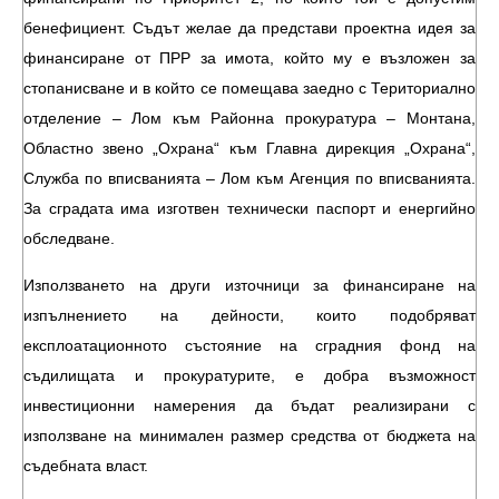
бенефициент. Съдът желае да представи проектна идея за
финансиране от ПРР за имота, който му е възложен за
стопанисване и в който се помещава заедно с Териториално
отделение – Лом към Районна прокуратура – Монтана,
Областно звено „Охрана“ към Главна дирекция „Охрана“,
Служба по вписванията – Лом към Агенция по вписванията.
За сградата има изготвен технически паспорт и енергийно
обследване.
Използването на други източници за финансиране на
изпълнението на дейности, които подобряват
експлоатационното състояние на сградния фонд на
съдилищата и прокуратурите, е добра възможност
инвестиционни намерения да бъдат реализирани с
използване на минимален размер средства от бюджета на
съдебната власт.