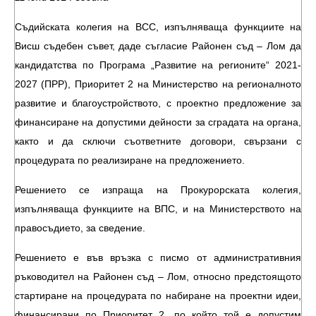
Съдийската колегия на ВСС, изпълняваща функциите на
Висш съдебен съвет, даде съгласие Районен съд – Лом да
кандидатства по Програма „Развитие на регионите“ 2021-
2027 (ПРР), Приоритет 2 на Министерство на регионалното
развитие и благоустройството, с проектно предложение за
финансиране на допустими дейности за сградата на органа,
както и да сключи съответните договори, свързани с
процедурата по реализиране на предложението.
Решението се изпраща на Прокурорската колегия,
изпълняваща функциите на ВПС, и на Министерството на
правосъдието, за сведение.
Решението е във връзка с писмо от административния
ръководител на Районен съд – Лом, относно предстоящото
стартиране на процедурата по набиране на проектни идеи,
финансирани по Приоритет 2, по който той е допустим