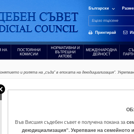
Български
Разме
Принтирай
Из
НОРМАТИВНИ И
 НА
ПОСТОЯННИ
МЕЖДУНАРОДНА
СЪ
ВЪТРЕШНИ
КОМИСИИ
ДЕЙНОСТ
ПАРТ
АКТОВЕ
онятието и ролята на „съда“ в епохата на деюдициализация“. Укрепва
ОБ
Във Висшия съдебен съвет е получена покана за
се
деюдициализация“. Укрепване на семейното и