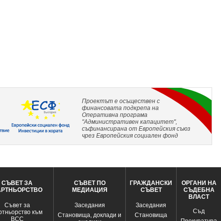
Проектът е осъществен с
финансовата подкрепа на
Оперативна програма
"Административен капацитет",
съфинансирана от Европейския съюз
чрез Европейския социален фонд
СЪВЕТ ЗА
СЪВЕТ ПО
ГРАЖДАНСКИ
ОРГАНИ НА
АРТНЬОРСТВО
МЕДИАЦИЯ
СЪВЕТ
СЪДЕБНА
ВЛАСТ
Съвет за
Заседания
Заседания
Съд
ртньорство към
Становища, доклади и
Становища
ВСС