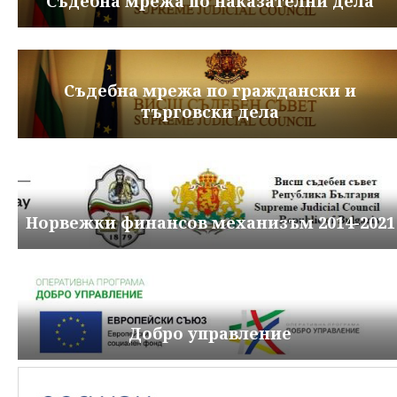
Съдебна мрежа по наказателни дела
Съдебна мрежа по граждански и
търговски дела
Норвежки финансов механизъм 2014-2021
Добро управление