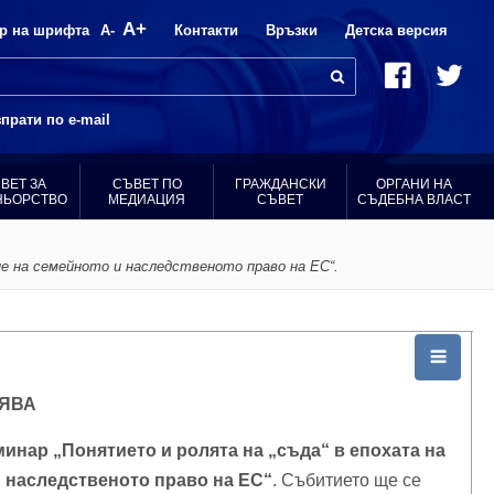
A+
р на шрифта
A-
Контакти
Връзки
Детска версия
прати по e-mail
ВЕТ ЗА
СЪВЕТ ПО
ГРАЖДАНСКИ
ОРГАНИ НА
НЬОРСТВО
МЕДИАЦИЯ
СЪВЕТ
СЪДЕБНА ВЛАСТ
не на семейното и наследственото право на ЕС“.
ЯВА
минар „Понятието и ролята на „съда“ в епохата на
 наследственото право на ЕС“
. Събитието ще се