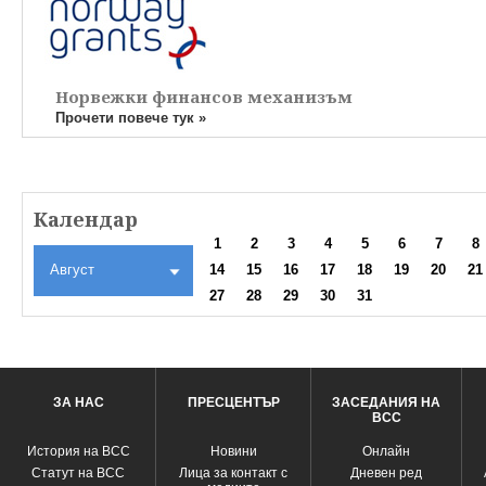
Норвежки финансов механизъм
Прочети повече тук »
Календар
1
2
3
4
5
6
7
8
Август
14
15
16
17
18
19
20
21
27
28
29
30
31
ЗА НАС
ПРЕСЦЕНТЪР
ЗАСЕДАНИЯ НА
ВСС
История на ВСС
Новини
Oнлайн
Статут на ВСС
Лица за контакт с
Дневен ред