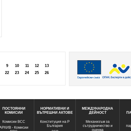
9
10
11
12
13
22
23
24
25
26
ПОСТОЯННИ
НОРМАТИВНИ И
МЕЖДУНАРОДНА
КОМИСИИ
ВЪТРЕШНИ АКТОВЕ
ДЕЙНОСТ
П
Комисии ВСС
Конституция на Р
Механизъм за
България
сътрудничество и
па
АРХИВ - Комисии
оценка