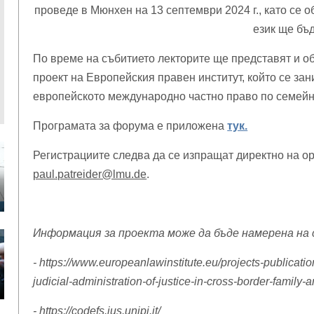
проведе в Мюнхен на 13 септември 2024 г., като се 
език ще бъд
По време на събитието лекторите ще представят и о
проект на Европейския правен институт, който се за
европейското международно частно право по семейн
Програмата за форума е приложена
тук.
Регистрациите следва да се изпращат директно на о
paul.patreider@lmu.de
.
Информация за проекта може да бъде намере
- https://www.europeanlawinstitute.eu/projects-publication
judicial-administration-of-justice-in-cross-border-family
- https://codefs.jus.unipi.it/