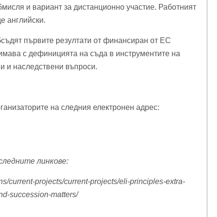
обмисля и вариант за дистанционно участие. Работният
е английски.
бсъдят първите резултати от финансиран от ЕС
нимава с дефиницията на съда в инструментите на
и и наследствени въпроси.
рганизаторите на следния електронен адрес:
на на следните линкове:
s/current-projects/current-projects/eli-principles-extra-
-and-succession-matters/