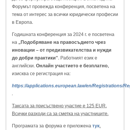
Форумът провежда конференция, посветена на
тема от интерес за всички юридически професии
в Европа.
Годишната конференция за 2024 г. е посветена
на
„Подобряване на правосъдието чрез
иновации – от предизвикателства и нужди
до добри практики“
. Работният език е
английски.
Онлайн участието е безплатно,
изисква се регистрация на:
https://applications.european.law/en/Registrations/R
.
Таксата за присъствено участие е 125
EUR
.
Всички разходи са за сметка на участниците.
Програмата за форума е приложена
тук
.