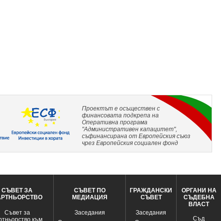
Проектът е осъществен с
финансовата подкрепа на
Оперативна програма
"Административен капацитет",
съфинансирана от Европейския съюз
чрез Европейския социален фонд
СЪВЕТ ЗА
СЪВЕТ ПО
ГРАЖДАНСКИ
ОРГАНИ НА
АРТНЬОРСТВО
МЕДИАЦИЯ
СЪВЕТ
СЪДЕБНА
ВЛАСТ
Съвет за
Заседания
Заседания
Съд
ртньорство към