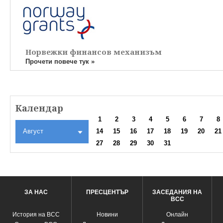
Норвежки финансов механизъм
Прочети повече тук »
Календар
1
2
3
4
5
6
7
8
Август
14
15
16
17
18
19
20
21
27
28
29
30
31
ЗА НАС
ПРЕСЦЕНТЪР
ЗАСЕДАНИЯ НА
ВСС
История на ВСС
Новини
Oнлайн