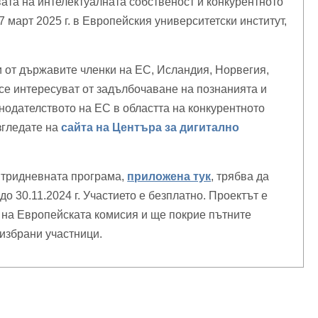
ата на интелектуалната собственост и конкурентното
 март 2025 г. в Европейския университетски институт,
 от държавите членки на ЕС, Исландия, Норвегия,
се интересуват от задълбочаване на познанията и
онодателството на ЕС в областта на конкурентното
згледате на
сайта на Центъра за дигитално
в тридневната програма,
приложена тук
, трябва да
до 30.11.2024 г. Участието е безплатно. Проектът е
 на Европейската комисия и ще покрие пътните
 избрани участници.