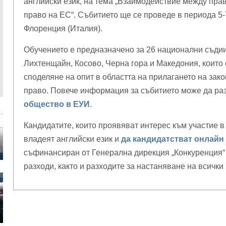
английски език, на тема „Взаимодействие между прав
право на ЕС“. Събитието ще се проведе в периода 5-7
Флоренция (Италия).
Обучението е предназначено за 26 национални съдии
Лихтенщайн, Косово, Черна гора и Македония, които 
споделяне на опит в областта на прилагането на зак
право. Повече информация за събитието може да ра
общество в ЕУИ
.
Кандидатите, които проявяват интерес към участие 
владеят английски език и
да кандидатстват онлайн
съфинансиран от Генерална дирекция „Конкуренция“
разходи, както и разходите за настаняване на всички