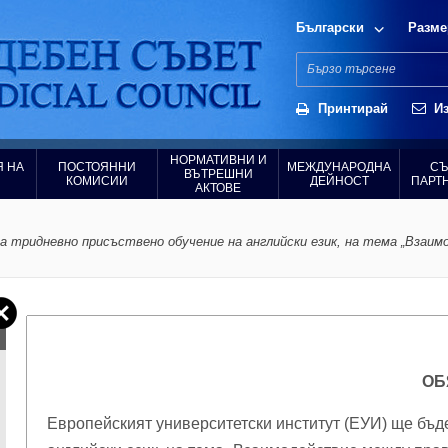
Български
Разме
Принтирай
Из
НОРМАТИВНИ И
 НА
ПОСТОЯННИ
МЕЖДУНАРОДНА
СЪ
ВЪТРЕШНИ
КОМИСИИ
ДЕЙНОСТ
ПАРТ
АКТОВЕ
 тридневно присъствено обучение на английски език, на тема „Вза
ОБ
Европейският университетски институт (ЕУИ) ще бъд