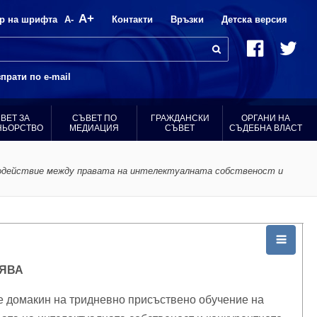
A+
р на шрифта
A-
Контакти
Връзки
Детска версия
прати по e-mail
ВЕТ ЗА
СЪВЕТ ПО
ГРАЖДАНСКИ
ОРГАНИ НА
НЬОРСТВО
МЕДИАЦИЯ
СЪВЕТ
СЪДЕБНА ВЛАСТ
имодействие между правата на интелектуалната собственост и
ЯВА
е домакин на тридневно присъствено обучение на