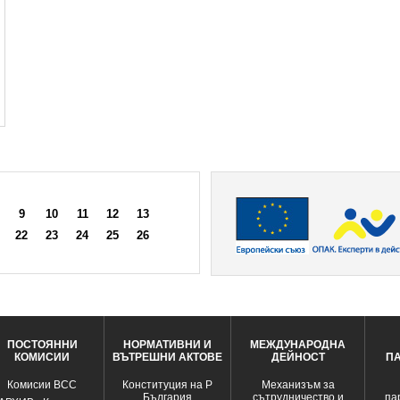
9
10
11
12
13
22
23
24
25
26
ПОСТОЯННИ
НОРМАТИВНИ И
МЕЖДУНАРОДНА
КОМИСИИ
ВЪТРЕШНИ АКТОВЕ
ДЕЙНОСТ
П
Комисии ВСС
Конституция на Р
Механизъм за
България
сътрудничество и
па