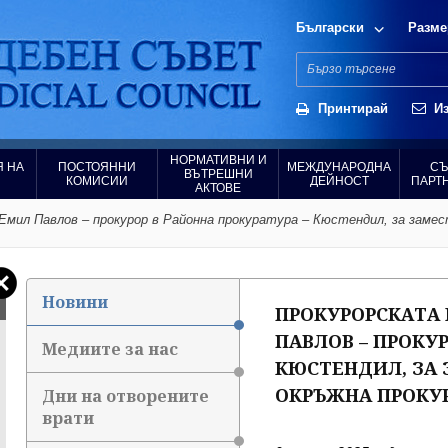
Български
Разме
Принтирай
Из
НОРМАТИВНИ И
 НА
ПОСТОЯННИ
МЕЖДУНАРОДНА
СЪ
ВЪТРЕШНИ
КОМИСИИ
ДЕЙНОСТ
ПАРТ
АКТОВЕ
 Емил Павлов – прокурор в Районна прокуратура – Кюстендил, за заме
Новини
ПРОКУРОРСКАТА 
ПАВЛОВ – ПРОКУР
Медиите за нас
КЮСТЕНДИЛ, ЗА 
ОКРЪЖНА ПРОКУ
Дни на отворените
врати