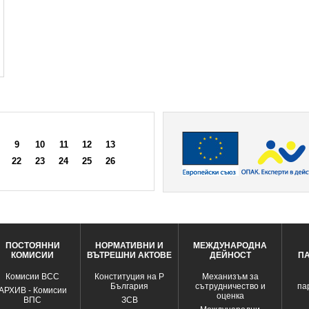
9
10
11
12
13
22
23
24
25
26
ПОСТОЯННИ
НОРМАТИВНИ И
МЕЖДУНАРОДНА
КОМИСИИ
ВЪТРЕШНИ АКТОВЕ
ДЕЙНОСТ
П
Комисии ВСС
Конституция на Р
Механизъм за
България
сътрудничество и
па
АРХИВ - Комисии
оценка
ВПС
ЗСВ