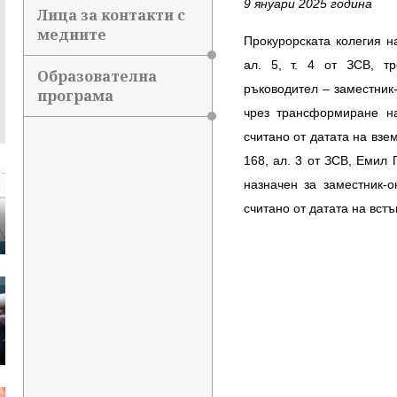
9 януари 2025 година
Лица за контакти с
медиите
Прокурорската колегия н
ал. 5, т. 4 от ЗСВ, т
Образователна
ръководител – заместник
програма
чрез трансформиране на
считано от датата на взе
168, ал. 3 от ЗСВ, Емил
назначен за заместник-
считано от датата на встъ