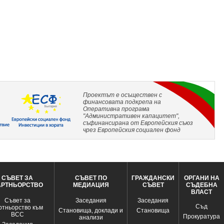
Проектът е осъществен с
финансовата подкрепа на
Оперативна програма
"Административен капацитет",
съфинансирана от Европейския съюз
чрез Европейския социален фонд
СЪВЕТ ЗА
СЪВЕТ ПО
ГРАЖДАНСКИ
ОРГАНИ НА
АРТНЬОРСТВО
МЕДИАЦИЯ
СЪВЕТ
СЪДЕБНА
ВЛАСТ
Съвет за
Заседания
Заседания
Съд
ртньорство към
Становища, доклади и
Становища
ВСС
Прокуратура
анализи