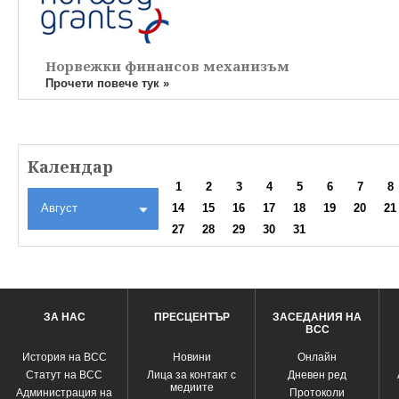
Норвежки финансов механизъм
Прочети повече тук »
Календар
1
2
3
4
5
6
7
8
Август
14
15
16
17
18
19
20
21
27
28
29
30
31
ЗА НАС
ПРЕСЦЕНТЪР
ЗАСЕДАНИЯ НА
ВСС
История на ВСС
Новини
Oнлайн
Статут на ВСС
Лица за контакт с
Дневен ред
медиите
Администрация на
Протоколи