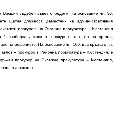
а Висшия съдебен съвет определи, на основание чл. 30,
рета щатна длъжност „заместник на административния
-окръжен прокурор“ на Окръжна прокуратура – Кюстендил
 1 свободна длъжност „прокурор“ от щата на органа,
мане на решението. На основание чл. 160, във връзка с чл.
 Павлов – прокурор в Районна прокуратура – Кюстендил, е
окръжен прокурор на Окръжна прокуратура – Кюстендил,
пване в длъжност.