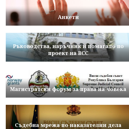
Анкети
Ръководства, наръчник и помагало по
проект на ВСС
Магистратски форум за права на човека
Съдебна мрежа по наказателни дела