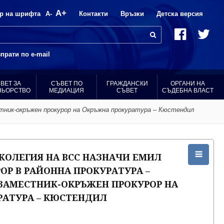
A+
р на шрифта
A-
Контакти
Връзки
Детска версия
прати по e-mail
ВЕТ ЗА
СЪВЕТ ПО
ГРАЖДАНСКИ
ОРГАНИ НА
НЬОРСТВО
МЕДИАЦИЯ
СЪВЕТ
СЪДЕБНА ВЛАСТ
стник-окръжен прокурор на Окръжна прокуратура – Кюстендил
КОЛЕГИЯ НА ВСС НАЗНАЧИ ЕМИЛ
ОР В РАЙОННА ПРОКУРАТУРА –
ЗАМЕСТНИК-ОКРЪЖЕН ПРОКУРОР НА
РАТУРА – КЮСТЕНДИЛ