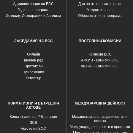
Администрация на ВСС
Дни на отворените врати
Годишна програма
Медиите за нас
Доклади, Декларации и Анализи
Образователна програма
ЗАСЕДАНИЯ НА ВСС
ПОСТОЯННИ КОМИСИИ
Oнлайн
Комисии ВСС
Дневен ред
АРХИВ - Комисии ВПС
Протоколи
АРХИВ - Kомисии ВСС
Приложения
Регистър
НОРМАТИВНИ И ВЪТРЕШНИ
МЕЖДУНАРОДНА ДЕЙНОСТ
АКТОВЕ
Конституция на Р България
Механизъм за сътрудничество и
оценка
ЗСВ
Международни проекти и програми
Актове на ВСС
Международно сътрудничество