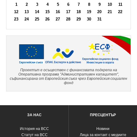
1
2
3
4
5
6
7
8
9
10
11
12
13
14
15
16
17
18
19
20
21
22
23
24
25
26
27
28
29
30
31
Проектът е осъществен с финансовата подкрепа на
Оперативна програма "Административен капацитет",
съфинансирана от Европейския съюз чрез Европейския социален
фонд
ЗА НАС
ПРЕСЦЕНТЪР
История на ВСС
Новини
Статут на ВСС
Лица за контакт с медиите