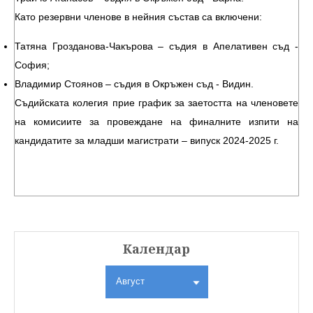
Като резервни членове в нейния състав са включени:
Татяна Грозданова-Чакърова – съдия в Апелативен съд -
София;
Владимир Стоянов – съдия в Окръжен съд - Видин.
Съдийската колегия прие график за заетостта на членовете
на комисиите за провеждане на финалните изпити на
кандидатите за младши магистрати – випуск 2024-2025 г.
Календар
Август