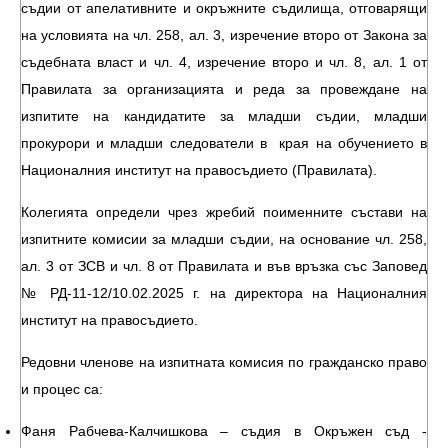
съдии от апелативните и окръжните съдилища, отговарящи
на условията на чл. 258, ал. 3, изречение второ от Закона за
съдебната власт и чл. 4, изречение второ и чл. 8, ал. 1 от
Правилата за организацията и реда за провеждане на
изпитите на кандидатите за младши съдии, младши
прокурори и младши следователи в края на обучението в
Националния институт на правосъдието (Правилата).
Колегията определи чрез жребий поименните състави на
изпитните комисии за младши съдии, на основание чл. 258,
ал. 3 от ЗСВ и чл. 8 от Правилата и във връзка със Заповед
№ РД-11-12/10.02.2025 г. на директора на Националния
институт на правосъдието.
Редовни членове на изпитната комисия по гражданско право
и процес са:
Фаня Рабчева-Калчишкова – съдия в Окръжен съд -