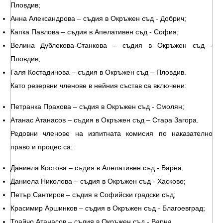
Пловдив;
Анна Александрова – съдия в Окръжен съд - Добрич;
Капка Павлова – съдия в Апелативен съд - София;
Велина Дублекова-Станкова – съдия в Окръжен съд -
Пловдив;
Галя Костадинова – съдия в Окръжен съд – Пловдив.
Като резервни членове в нейния състав са включени:
Петранка Прахова – съдия в Окръжен съд - Смолян;
Атанас Атанасов – съдия в Окръжен съд – Стара Загора.
Редовни членове на изпитната комисия по наказателно
право и процес са:
Даниела Костова – съдия в Апелативен съд - Варна;
Даниела Николова – съдия в Окръжен съд - Хасково;
Петър Сантиров – съдия в Софийски градски съд;
Красимир Аршинков – съдия в Окръжен съд - Благоевград;
Трайчо Атанасов – съдия в Окръжен съд - Варна.