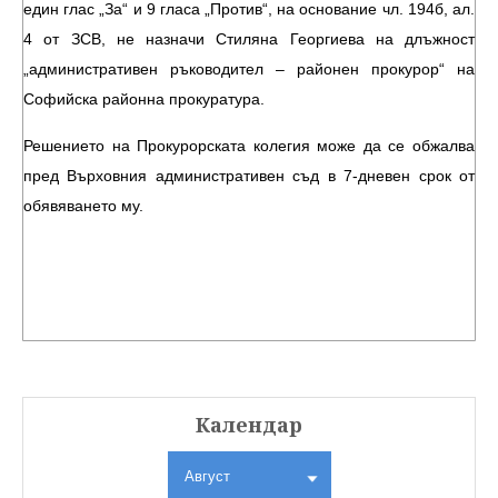
един глас „За“ и 9 гласа „Против“, на основание чл. 194б, ал.
4 от ЗСВ, не назначи Стиляна Георгиева на длъжност
„административен ръководител – районен прокурор“ на
Софийска районна прокуратура.
Решението на Прокурорската колегия може да се обжалва
пред Върховния административен съд в 7-дневен срок от
обявяването му.
Календар
Август