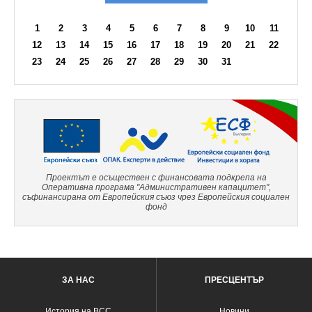
1
2
3
4
5
6
7
8
9
10
11
12
13
14
15
16
17
18
19
20
21
22
23
24
25
26
27
28
29
30
31
Проектът е осъществен с финансовата подкрепа на
Оперативна програма "Административен капацитет",
съфинансирана от Европейския съюз чрез Европейския социален
фонд
ЗА НАС
ПРЕСЦЕНТЪР
История на ВСС
Новини