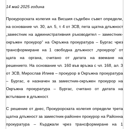
14 май 2025 година
Прокурорската колегия на Висшия съдебен съвет определи,
на основание чл. 30, ал. 5, т. 4 от ЗСВ, пета щатна длъжност
„заместник на административния ръководител – заместник-
окръжен прокурор“ на Окръжна прокуратура – Бургас чрез
трансформиране на 1 свободна длъжност „прокурор“ от
щата на органа, считано от датата на вземане на
решението. На основание чл. 160 във връзка с чл. 168, ал. 3
от ЗСВ, Мирослав Илиев – прокурор в Окръжна прокуратура
– Бургас, е назначен за заместник-окръжен прокурор на
Окръжна прокуратура – Бургас, считано от датата на
встъпване в длъжност.
С решение от днес, Прокурорската колегия определи трета
щатна длъжност за заместник-районен прокурор на Районна
прокуратура – Кърджали чрез трансформиране на 1