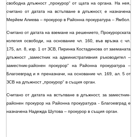
свободна длъжност „прокурор“ от щата на органа. На нея,
считано от датата на встъпване в длъжност, е назначена
Мерйем Алиева – прокурор в Районна прокуратура – Ямбол.
Считано от датата на вземане на решението, Прокурорската
колегия освободи, на основание чл. 160, във връзка с чл.
175, ал. 8, изр. 1 от ЗСВ, Пиринка Костадинова от заеманата
длъжност „заместник на административния ръководител –
заместник-районен прокурор“ на Районна прокуратура –
Благоевград и я преназначи, на основание чл. 169, ал. 5 от
ЗСВ на длъжност „прокурор“ в същия орган.
Считано от датата на встъпване в длъжност, за заместник-
районен прокурор на Районна прокуратура - Благоевград е
назначена Надежда Шутова – прокурор в същия орган.