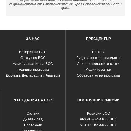
Оперативна програма "Административен капацитет",
съфинансирана от Европейския съюз чрез Европейския социален
фонд
ЗА НАС
ПРЕСЦЕНТЪР
История на ВСС
Новини
Статут на ВСС
Лица за контакт с медиите
Администрация на ВСС
Дни на отворените врати
Годишна програма
Медиите за нас
Доклади, Декларации и Анализи
Образователна програма
ЗАСЕДАНИЯ НА ВСС
ПОСТОЯННИ КОМИСИИ
Oнлайн
Комисии ВСС
Дневен ред
АРХИВ - Комисии ВПС
Протоколи
АРХИВ - Kомисии ВСС