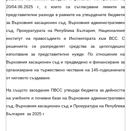
20/04.06.2025 г., с които са съгласувани лимити за
представителни разходи в рамките на утвърдените бюджети
за Върховния касационен съд, Върховния административен
съд, Прокуратурата на Република България, Националния
институт на правосъдието и Инспектората към ВСС. С
решенията се разпределят средства за целогодишно
използване за представителни нужди. По отношение на
Върховния касационен съд е предвидено и финансиране за
организиране на тържествено честване на 145-годишнината
от неговото създаване.
На същото заседание ПВСС утвърди бюджета за дейността
на учебните и почивни бази на Върховния административен
съд, Върховния касационен съд и Прокуратура на Република
България за 2025 г.