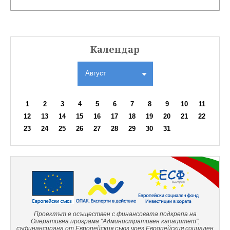
Календар
Август
1
2
3
4
5
6
7
8
9
10
11
12
13
14
15
16
17
18
19
20
21
22
23
24
25
26
27
28
29
30
31
Проектът е осъществен с финансовата подкрепа на
Оперативна програма "Административен капацитет",
съфинансирана от Европейския съюз чрез Европейския социален