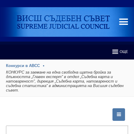
ОЩЕ
Конкурси в АВСС
КОНКУРС за заемане на една свободна щатна бройка за
длъжността „Главен експерт“ в отдел „Съдебна карта и
натовареност“, дирекция „Съдебна карта, натовареност и
съдебна статистика“ в администрацията на Висшия съдебен
съвет.