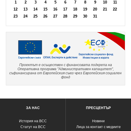
1
2
3
4
5
6
7
8
9
10
11
12
13
14
15
16
17
18
19
20
21
22
23
24
25
26
27
28
29
30
31
Проектът е осъществен с финансовата подкрепа на
Оперативна програма "Административен капацитет",
съфинансирана от Европейския съюз чрез Европейския социален
фонд
ЗА НАС
ПРЕСЦЕНТЪР
История на ВСС
Новини
Статут на ВСС
Лица за контакт с медиите