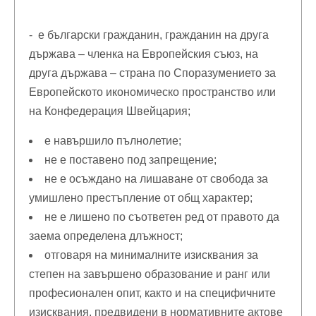
- е български гражданин, гражданин на друга
държава – членка на Европейския съюз, на
друга държава – страна по Споразумението за
Европейското икономическо пространство или
на Конфедерация Швейцария;
е навършило пълнолетие;
не е поставено под запрещение;
не е осъждано на лишаване от свобода за
умишлено престъпление от общ характер;
не е лишено по съответен ред от правото да
заема определена длъжност;
отговаря на минималните изисквания за
степен на завършено образование и ранг или
професионален опит, както и на специфичните
изисквания, предвидени в нормативните актове