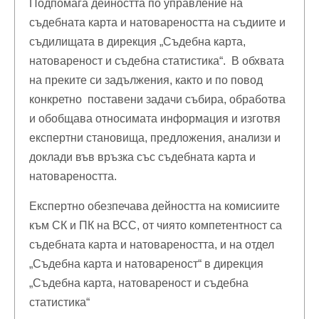
Подпомага дейността по управление на
съдебната карта и натовареността на съдиите и
съдилищата в дирекция „Съдебна карта,
натовареност и съдебна статистика“. В обхвата
на преките си задължения, както и по повод
конкретно поставени задачи събира, обработва
и обобщава относимата информация и изготвя
експертни становища, предложения, анализи и
доклади във връзка със съдебната карта и
натовареността.
Експертно обезпечава дейността на комисиите
към СК и ПК на ВСС, от чиято компетентност са
съдебната карта и натовареността, и на отдел
„Съдебна карта и натовареност“ в дирекция
„Съдебна карта, натовареност и съдебна
статистика“