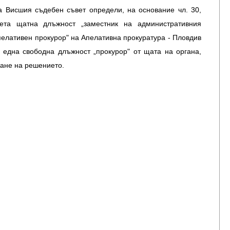
а Висшия съдебен съвет определи, на основание чл. 30,
рета щатна длъжност „заместник на административния
пелативен прокурор" на Апелативна прокуратура - Пловдив
 една свободна длъжност „прокурор" от щата на органа,
мане на решението.