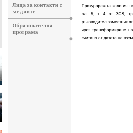
Лица за контакти с
Прокурорската колегия н
медиите
ал. 5, т. 4 от ЗСВ, т
ръководител заместник а
Образователна
чрез трансформиране на
програма
считано от датата на взе