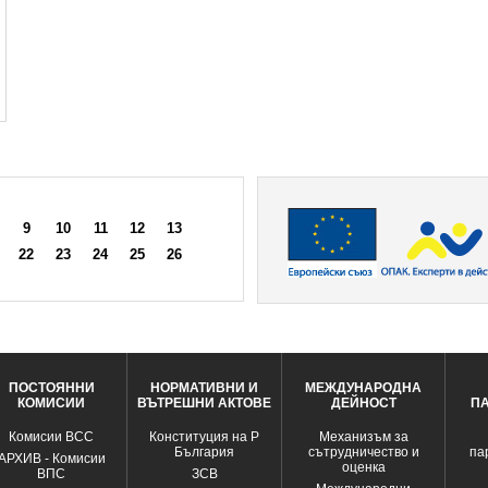
9
10
11
12
13
22
23
24
25
26
ПОСТОЯННИ
НОРМАТИВНИ И
МЕЖДУНАРОДНА
КОМИСИИ
ВЪТРЕШНИ АКТОВЕ
ДЕЙНОСТ
П
Комисии ВСС
Конституция на Р
Механизъм за
България
сътрудничество и
па
АРХИВ - Комисии
оценка
ВПС
ЗСВ