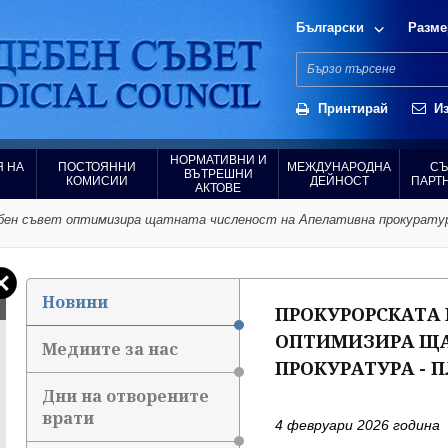
Български
Разме
Принтирай
Из
НОРМАТИВНИ И
 НА
ПОСТОЯННИ
МЕЖДУНАРОДНА
СЪ
ВЪТРЕШНИ
КОМИСИИ
ДЕЙНОСТ
ПАРТ
АКТОВЕ
ебен съвет оптимизира щатната численост на Апелативна прокуратур
Новини
ПРОКУРОРСКАТА 
ОПТИМИЗИРА ЩА
Медиите за нас
ПРОКУРАТУРА - 
Дни на отворените
врати
4 февруари 2026 година