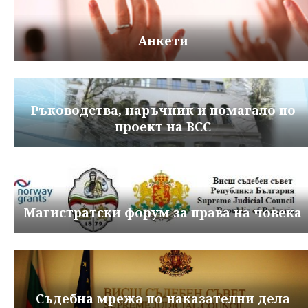
Анкети
Ръководства, наръчник и помагало по
проект на ВСС
Магистратски форум за права на човека
Съдебна мрежа по наказателни дела