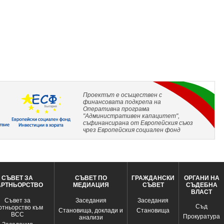
Проектът е осъществен с
финансовата подкрепа на
Оперативна програма
"Административен капацитет",
съфинансирана от Европейския съюз
чрез Европейския социален фонд
СЪВЕТ ЗА
СЪВЕТ ПО
ГРАЖДАНСКИ
ОРГАНИ НА
АРТНЬОРСТВО
МЕДИАЦИЯ
СЪВЕТ
СЪДЕБНА
ВЛАСТ
Съвет за
Заседания
Заседания
Съд
ртньорство към
Становища, доклади и
Становища
ВСС
Прокуратура
анализи