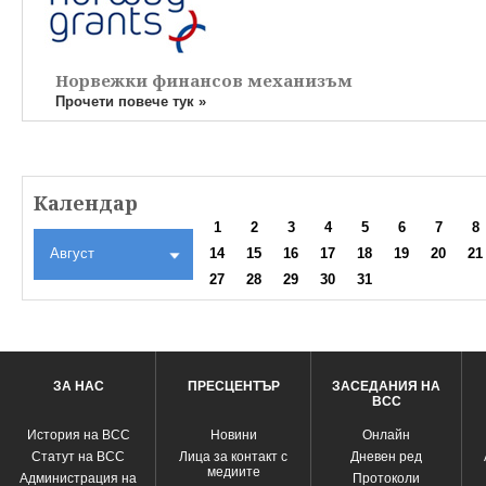
Норвежки финансов механизъм
Прочети повече тук »
Календар
1
2
3
4
5
6
7
8
Август
14
15
16
17
18
19
20
21
27
28
29
30
31
ЗА НАС
ПРЕСЦЕНТЪР
ЗАСЕДАНИЯ НА
ВСС
История на ВСС
Новини
Oнлайн
Статут на ВСС
Лица за контакт с
Дневен ред
медиите
Администрация на
Протоколи