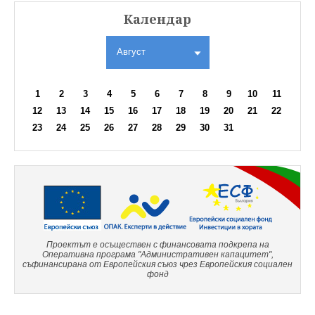
Календар
Август
1
2
3
4
5
6
7
8
9
10
11
12
13
14
15
16
17
18
19
20
21
22
23
24
25
26
27
28
29
30
31
Проектът е осъществен с финансовата подкрепа на
Оперативна програма "Административен капацитет",
съфинансирана от Европейския съюз чрез Европейския социален
фонд