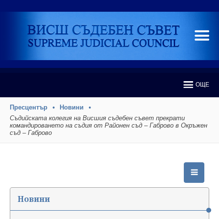
ОЩЕ
Пресцентър
Новини
Съдийската колегия на Висшия съдебен съвет прекрати
командироването на съдия от Районен съд – Габрово в Окръжен
съд – Габрово
Новини