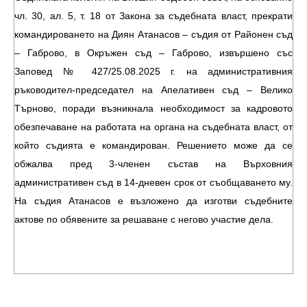
чл. 30, ал. 5, т. 18 от Закона за съдебната власт, прекрати
командироването на Диян Атанасов – съдия от Районен съд
– Габрово, в Окръжен съд – Габрово, извършено със
Заповед № 427/25.08.2025 г. на административния
ръководител-председател на Апелативен съд – Велико
Търново, поради възникнала необходимост за кадровото
обезпечаване на работата на органа на съдебната власт, от
който съдията е командирован. Решението може да се
обжалва пред 3-членен състав на Върховния
административен съд в 14-дневен срок от съобщаването му.
На съдия Атанасов е възложено да изготви съдебните
актове по обявените за решаване с негово участие дела.