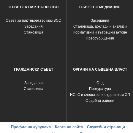
СЪВЕТ ЗА ПАРТНЬОРСТВО
СЪВЕТ ПО МЕДИАЦИЯ
Съвет за партньорство към ВСС
Заседания
Заседания
Становища, доклади и анализи
Становища
Нормативни и вътрешни актове
Прессъобщения
ГРАЖДАНСКИ СЪВЕТ
ОРГАНИ НА СЪДЕБНА ВЛАСТ
Заседания
Съд
Становища
Прокуратура
НСлС и следствени отдели към ОП
Съдебни райони
Профил на купувача
Карта на сайта
Служебни страници