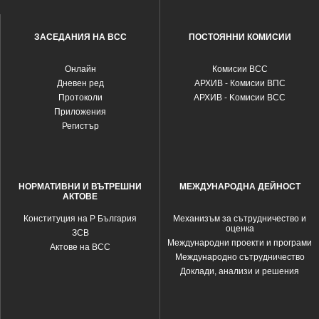
ЗАСЕДАНИЯ НА ВСС
ПОСТОЯННИ КОМИСИИ
Oнлайн
Комисии ВСС
Дневен ред
АРХИВ - Комисии ВПС
Протоколи
АРХИВ - Kомисии ВСС
Приложения
Регистър
НОРМАТИВНИ И ВЪТРЕШНИ
МЕЖДУНАРОДНА ДЕЙНОСТ
АКТОВЕ
Конституция на Р България
Механизъм за сътрудничество и
оценка
ЗСВ
Международни проекти и програми
Актове на ВСС
Международно сътрудничество
Доклади, анализи и решения