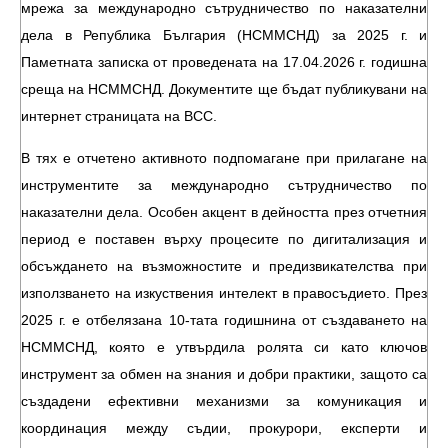
мрежа за международно сътрудничество по наказателни
дела в Република България (НСММСНД) за 2025 г. и
Паметната записка от проведената на 17.04.2026 г. годишна
среща на НСММСНД. Документите ще бъдат публикувани на
интернет страницата на ВСС.
В тях е отчетено активното подпомагане при прилагане на
инструментите за международно сътрудничество по
наказателни дела. Особен акцент в дейността през отчетния
период е поставен върху процесите по дигитализация и
обсъждането на възможностите и предизвикателства при
използването на изкуствения интелект в правосъдието. През
2025 г. е отбелязана 10-тата годишнина от създаването на
НСММСНД, която е утвърдила ролята си като ключов
инструмент за обмен на знания и добри практики, защото са
създадени ефективни механизми за комуникация и
координация между съдии, прокурори, експерти и