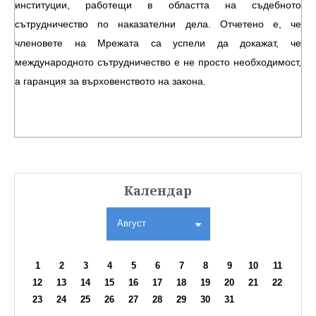
институции, работещи в областта на съдебното
сътрудничество по наказателни дела. Отчетено е, че
членовете на Мрежата са успели да докажат, че
международното сътрудничество е не просто необходимост,
а гаранция за върховенството на закона.
Календар
Август
1
2
3
4
5
6
7
8
9
10
11
12
13
14
15
16
17
18
19
20
21
22
23
24
25
26
27
28
29
30
31