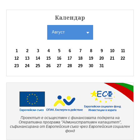
Календар
Август
1
2
3
4
5
6
7
8
9
10
11
12
13
14
15
16
17
18
19
20
21
22
23
24
25
26
27
28
29
30
31
Проектът е осъществен с финансовата подкрепа на
Оперативна програма "Административен капацитет",
съфинансирана от Европейския съюз чрез Европейския социален
фонд