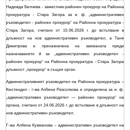
Надежда Белчева - заместник-районен прокурор на Районна
прокуратура - Стара Загора за и. ф. „административен
ръководител - районен прокурор“ на Районна прокуратура -
Стара Загора, считано от 15.06.2026 г. до встъпване в
длъжност на нов административен ръководител, а Таня
Димитрова е преназначена на заеманата преди
назначаването й за „административен ръководител -
районен прокурор“ на Районна прокуратура - Стара Загора
длъжност „прокурор“ в същия орган.
Административният ръководител на Районна прокуратура –
Кюстендил - г-жа Албена Разсолкова е определена за и. ф.
„административен ръководител — районен прокурор“ на
органа, считано от 24.06.2026 г. до встъпване в длъжност на
нов административен ръководител.
Г-жа Албена Кузманова – административен ръководител на