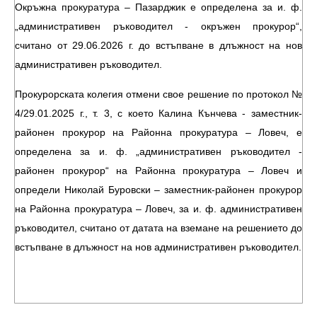
Окръжна прокуратура – Пазарджик е определена за и. ф.
„административен ръководител - окръжен прокурор“,
считано от 29.06.2026 г. до встъпване в длъжност на нов
административен ръководител.
Прокурорската колегия отмени свое решение по протокол №
4/29.01.2025 г., т. 3, с което Калина Кънчева - заместник-
районен прокурор на Районна прокуратура – Ловеч, е
определена за и. ф. „административен ръководител -
районен прокурор“ на Районна прокуратура – Ловеч и
определи Николай Буровски – заместник-районен прокурор
на Районна прокуратура – Ловеч, за и. ф. административен
ръководител, считано от датата на вземане на решението до
встъпване в длъжност на нов административен ръководител.