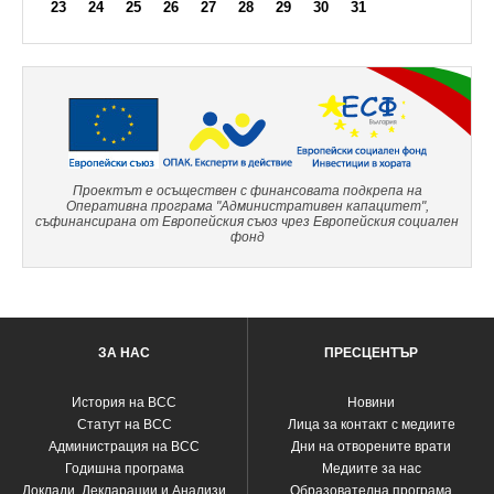
23
24
25
26
27
28
29
30
31
Проектът е осъществен с финансовата подкрепа на
Оперативна програма "Административен капацитет",
съфинансирана от Европейския съюз чрез Европейския социален
фонд
ЗА НАС
ПРЕСЦЕНТЪР
История на ВСС
Новини
Статут на ВСС
Лица за контакт с медиите
Администрация на ВСС
Дни на отворените врати
Годишна програма
Медиите за нас
Доклади, Декларации и Анализи
Образователна програма