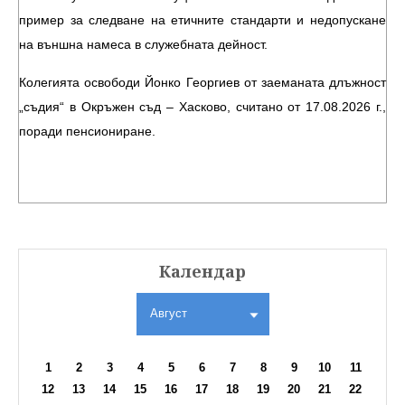
пример за следване на етичните стандарти и недопускане
на външна намеса в служебната дейност.
Колегията освободи Йонко Георгиев от заеманата длъжност
„съдия“ в Окръжен съд – Хасково, считано от 17.08.2026 г.,
поради пенсиониране.
Календар
Август
1
2
3
4
5
6
7
8
9
10
11
12
13
14
15
16
17
18
19
20
21
22