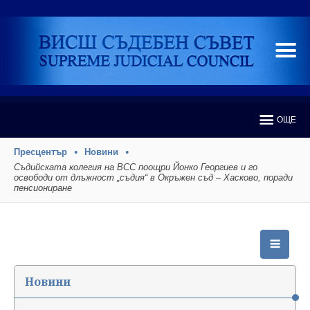
ОЩЕ
Пресцентър
Новини
Съдийската колегия на ВСС поощри Йонко Георгиев и го
освободи от длъжност „съдия“ в Окръжен съд – Хасково, поради
пенсиониране
Новини