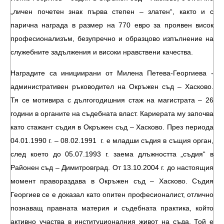
„личен почетен знак първа степен – златен“, както и с
парична награда в размер на 770 евро за проявен висок
професионализъм, безупречно и образцово изпълнение на
служебните задължения и високи нравствени качества.
Наградите са инициирани от Милена Петева-Георгиева -
административен ръководител на Окръжен съд – Хасково.
Тя се мотивира с дългогодишния стаж на магистрата – 26
години в органите на съдебната власт. Кариерата му започва
като стажант съдия в Окръжен съд – Хасково. През периода
04.01.1990 г. – 08.02.1991 г. е младши съдия в същия орган,
след което до 05.07.1993 г. заема длъжността „съдия“ в
Районен съд – Димитровград. От 13.10.2004 г. до настоящия
момент правораздава в Окръжен съд – Хасково. Съдия
Георгиев се е доказал като опитен професионалист, отлично
познаващ правната материя и съдебната практика, който
активно участва в институционалния живот на съда. Той е