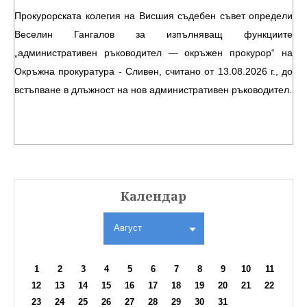
Прокурорската колегия на Висшия съдебен съвет определи
Веселин Гангалов за изпълняващ функциите
„административен ръководител — окръжен прокурор“ на
Окръжна прокуратура - Сливен, считано от 13.08.2026 г., до
встъпване в длъжност на нов административен ръководител.
Календар
Август
1
2
3
4
5
6
7
8
9
10
11
12
13
14
15
16
17
18
19
20
21
22
23
24
25
26
27
28
29
30
31