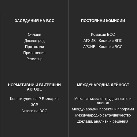
ЗАСЕДАНИЯ НА ВСС
ПОСТОЯННИ КОМИСИИ
Oнлайн
Комисии ВСС
Дневен ред
АРХИВ - Комисии ВПС
Протоколи
АРХИВ - Kомисии ВСС
Приложения
Регистър
НОРМАТИВНИ И ВЪТРЕШНИ
МЕЖДУНАРОДНА ДЕЙНОСТ
АКТОВЕ
Конституция на Р България
Механизъм за сътрудничество и
оценка
ЗСВ
Международни проекти и програми
Актове на ВСС
Международно сътрудничество
Доклади, анализи и решения