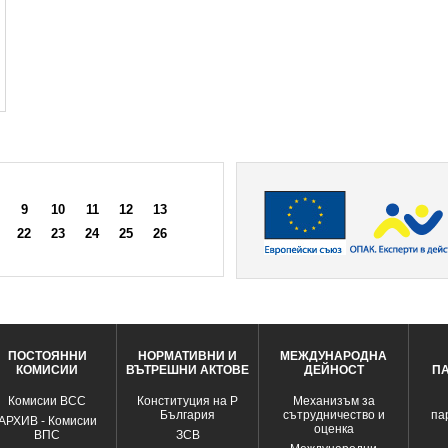
9
10
11
12
13
22
23
24
25
26
ПОСТОЯННИ
НОРМАТИВНИ И
МЕЖДУНАРОДНА
КОМИСИИ
ВЪТРЕШНИ АКТОВЕ
ДЕЙНОСТ
П
Комисии ВСС
Конституция на Р
Механизъм за
България
сътрудничество и
па
АРХИВ - Комисии
оценка
ВПС
ЗСВ