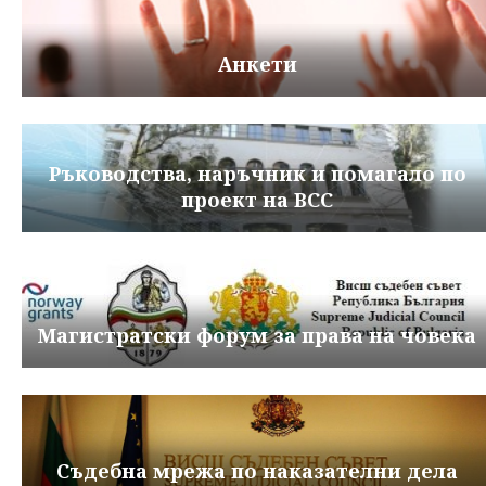
Анкети
Ръководства, наръчник и помагало по
проект на ВСС
Магистратски форум за права на човека
Съдебна мрежа по наказателни дела