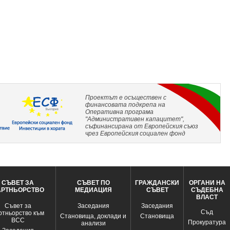
Проектът е осъществен с
финансовата подкрепа на
Оперативна програма
"Административен капацитет",
съфинансирана от Европейския съюз
чрез Европейския социален фонд
СЪВЕТ ЗА
СЪВЕТ ПО
ГРАЖДАНСКИ
ОРГАНИ НА
АРТНЬОРСТВО
МЕДИАЦИЯ
СЪВЕТ
СЪДЕБНА
ВЛАСТ
Съвет за
Заседания
Заседания
Съд
ртньорство към
Становища, доклади и
Становища
ВСС
Прокуратура
анализи