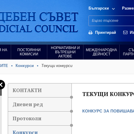
Български
Разме
Принтирай
Из
НОРМАТИВНИ И
 НА
ПОСТОЯННИ
МЕЖДУНАРОДНА
СЪ
ВЪТРЕШНИ
КОМИСИИ
ДЕЙНОСТ
ПАРТ
АКТОВЕ
СИТЕ
Конкурси
Текущи конкурси
КОНТАКТИ
ТЕКУЩИ КОНКУР
Дневен ред
КОНКУРС ЗА ПОВИШАВ
Протоколи
Конкурси