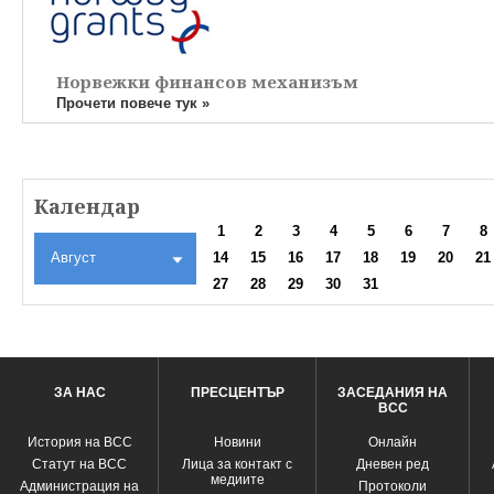
Норвежки финансов механизъм
Прочети повече тук »
Календар
1
2
3
4
5
6
7
8
Август
14
15
16
17
18
19
20
21
27
28
29
30
31
ЗА НАС
ПРЕСЦЕНТЪР
ЗАСЕДАНИЯ НА
ВСС
История на ВСС
Новини
Oнлайн
Статут на ВСС
Лица за контакт с
Дневен ред
медиите
Администрация на
Протоколи