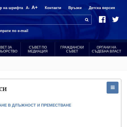
A+
р на шрифта
A-
Контакти
Връзки
Детска версия
прати по e-mail
ВЕТ ЗА
СЪВЕТ ПО
ГРАЖДАНСКИ
ОРГАНИ НА
НЬОРСТВО
МЕДИАЦИЯ
СЪВЕТ
СЪДЕБНА ВЛАСТ
СИ
АНЕ В ДЛЪЖНОСТ И ПРЕМЕСТВАНЕ