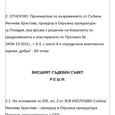
2. ОТНОСНО: Произнасяне по възражението от Събина
Ненчева Христова, прокурор в Окръжна прокуратура-
гр.Пловдив, във връзка с решение на Комисията по
предложенията и атестирането по Протокол №
34/04.10.2011г., т. К-4, с което й е определена комплексна
оценка „добра" - 84 точки
ВИСШИЯТ СЪДЕБЕН СЪВЕТ
Р Е Ш И:
2.1. На основание чл.205, ал. 2 от ЗСВ ИЗСЛУШВА Събина
Ненчева Христова – прокурор в Окръжна прокуратура
Пловдив, командирована в СГП.