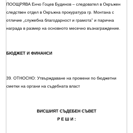
ПООЩРЯВА Енчо Гоцев Будинов – следовател в Окръжен
следствен отдел в Окръжна прокуратура гр. Монтана с
отличие „служебна благодарност и грамота” и парична
награда в размер на основното месечно възнаграждение.
БЮДЖЕТ И ФИНАНСИ
39. ОТНОСНО: Утвърждаване на промени по бюджетни
сметки на органи на съдебната власт
ВИСШИЯТ СЪДЕБЕН СЪВЕТ
Р Е Ш И :