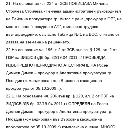
21. На основание чл. 234 от ЗСВ ПОВИШАВА Милена
Стойчева Стойчева - Генчева административен ръководител
на Районна прокуратура гр. Айтос с ранг „прокурор в ОП”, на
място в ранг “прокурор в АП”, с месечно трудово
възнаграждение, съгласно Таблица № 1 на ВСС, считано от
датата на вземане на решението.
22.На основание чл. 196, т. 2 от ЗСВ във вр. § 129, ал. 2 от
ПЗР на ЗИДЗСВ /ДВ бр. 32/19.04.2011 г./ ПРОВЕЖДА
ИЗВЪНРЕДНО ПЕРИОДИЧНО АТЕСТИРАНЕ НА Росен
Димчев Димов – прокурор в Апелативна прокуратура гр.
Пловдив (командирован във Върховна касационна
прокуратура от 05.10.2009 г.).
22.1. На основание чл. 206 във вр. § 129, ал. 2 от ПЗР на
ЗИДЗСВ /ДВ бр. 32/19.04.2011 г./ ОПРЕДЕЛЯ на Росен
Димчев Димов – прокурор в Апелативна прокуратура гр.
Пловдив (командирован във Върховна касационна
прокуратура от 05.10.2009 г.) комплексна оценка „МНОГО