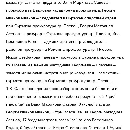
вземат участие кандидатите: Ваня Маринова Савова –
прокурор във Върховна касационна прокуратура, Георги
Иванов Иванов – следовател в Окръжен следствен отдел
при Окръжна прокуратура гр. Плевен, Георги Методиев
Асенов – прокурор в Окръжна прокуратура гр. Плевен, Иво
Веселинов Радев – административен ръководител –
районен прокурор на Районна прокуратура гр. Плевен,
Искра Стефанова Ганева – прокурор в Окръжна прокуратура
гр. Плевен и Снежана Методиева Георгиева – Блажева –
заместник на административния ръководител – заместник-
окръжен прокурор на Окръжна прокуратура гр. Плевен.
1.8. След проведения явен избор с поименни бюлетини и
при обявения от комисията по избора резултат: с 3 /три/
гласа “за” за Ваня Маринова Савова, 0 /нула/ гласа за
Георги Иванов Иванов, 3 /три/ гласа “за” за Георги Методиев
Асенов, 17 /седемнадесет/ гласа “за” за Иво Веселинов
Радев, 0 /нула/ гласа за Искра Стефанова Ганева и 1 /един/