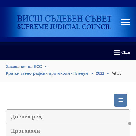
ОЩЕ
Заседания на ВСС
Кратки стенографски протоколи - Пленум
2011
№ 35
Дневен ред
Протоколи