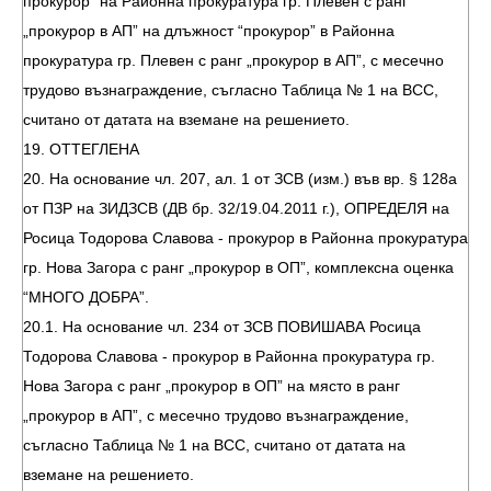
прокурор” на Районна прокуратура гр. Плевен с ранг
„прокурор в АП” на длъжност “прокурор” в Районна
прокуратура гр. Плевен с ранг „прокурор в АП”, с месечно
трудово възнаграждение, съгласно Таблица № 1 на ВСС,
считано от датата на вземане на решението.
19. ОТТЕГЛЕНА
20. На основание чл. 207, ал. 1 от ЗСВ (изм.) във вр. § 128а
от ПЗР на ЗИДЗСВ (ДВ бр. 32/19.04.2011 г.), ОПРЕДЕЛЯ на
Росица Тодорова Славова - прокурор в Районна прокуратура
гр. Нова Загора с ранг „прокурор в ОП”, комплексна оценка
“МНОГО ДОБРА”.
20.1. На основание чл. 234 от ЗСВ ПОВИШАВА Росица
Тодорова Славова - прокурор в Районна прокуратура гр.
Нова Загора с ранг „прокурор в ОП” на място в ранг
„прокурор в АП”, с месечно трудово възнаграждение,
съгласно Таблица № 1 на ВСС, считано от датата на
вземане на решението.