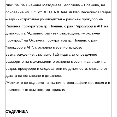
глас “за” за Снежана Методиева Георгиева – Блажева, на
основание чл. 171 от ЗСВ НАЗНАЧАВА Иво Веселинов Радев
– административен ръководител – районен прокурор на
Районна прокуратура гр. Плевен, с ранг “прокурор в АП” на
длъжността “Административен ръководител – окръжен
прокурор” на Окръжна прокуратура гр. Плевен, с ранг
“прокурор в АП”, с основно месечно трудово
възнаграждение, съгласно Таблицата за определяне
размерите на максималните основни месечни заплати на
съдии, прокурори и следователи по длъжности, считано от
датата на встъпване в длъжност.
/Мотивите се съдържат в пълния стенографски протокол и в
приложените към него материали/
СЪДИЛИЩА