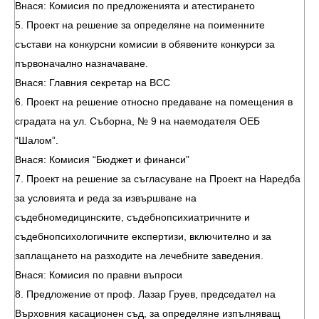
Внася: Комисия по предложенията и атестирането
5. Проект на решение за определяне на поименните
състави на конкурсни комисии в обявените конкурси за
първоначално назначаване.
Внася: Главния секретар на ВСС
6. Проект на решение относно предаване на помещения в
сградата на ул. Съборна, № 9 на наемодателя ОЕБ
“Шалом”.
Внася: Комисия “Бюджет и финанси”
7. Проект на решение за съгласуване на Проект на Наредба
за условията и реда за извършване на
съдебномедицинските, съдебнопсихиатричните и
съдебнопсихологичните експертизи, включително и за
заплащането на разходите на лечебните заведения.
Внася: Комисия по правни въпроси
8. Предложение от проф. Лазар Груев, председател на
Върховния касационен съд, за определяне изпълняващ