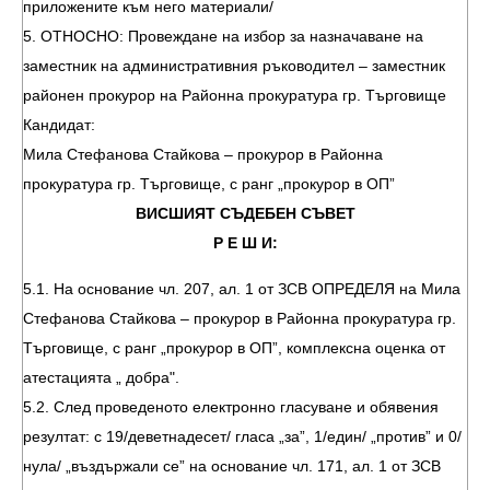
приложените към него материали/
5. ОТНОСНО: Провеждане на избор за назначаване на
заместник на административния ръководител – заместник
районен прокурор на Районна прокуратура гр. Търговище
Кандидат:
Мила Стефанова Стайкова – прокурор в Районна
прокуратура гр. Търговище, с ранг „прокурор в ОП”
ВИСШИЯТ СЪДЕБЕН СЪВЕТ
Р Е Ш И:
5.1. На основание чл. 207, ал. 1 от ЗСВ ОПРЕДЕЛЯ на Мила
Стефанова Стайкова – прокурор в Районна прокуратура гр.
Търговище, с ранг „прокурор в ОП”, комплексна оценка от
атестацията „ добра".
5.2. След проведеното електронно гласуване и обявения
резултат: с 19/деветнадесет/ гласа „за”, 1/един/ „против” и 0/
нула/ „въздържали се” на основание чл. 171, ал. 1 от ЗСВ