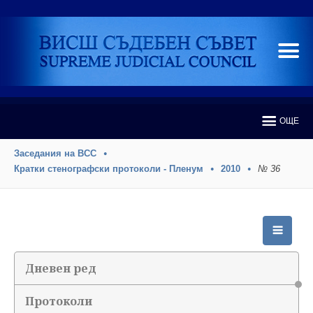
ОЩЕ
Заседания на ВСС
Кратки стенографски протоколи - Пленум
2010
№ 36
Дневен ред
Протоколи