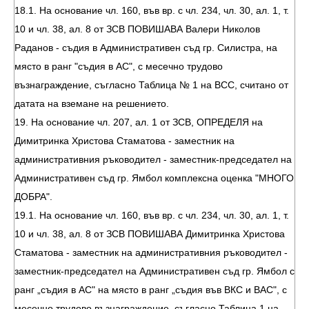
18.1. На основание чл. 160, във вр. с чл. 234, чл. 30, ал. 1, т.
10 и чл. 38, ал. 8 от ЗСВ ПОВИШАВА Валери Николов
Раданов - съдия в Административен съд гр. Силистра, на
място в ранг "съдия в АС", с месечно трудово
възнаграждение, съгласно Таблица № 1 на ВСС, считано от
датата на вземане на решението.
19. На основание чл. 207, ал. 1 от ЗСВ, ОПРЕДЕЛЯ на
Димитринка Христова Стаматова - заместник на
административния ръководител - заместник-председател на
Административен съд гр. Ямбол комплексна оценка "МНОГО
ДОБРА".
19.1. На основание чл. 160, във вр. с чл. 234, чл. 30, ал. 1, т.
10 и чл. 38, ал. 8 от ЗСВ ПОВИШАВА Димитринка Христова
Стаматова - заместник на административния ръководител -
заместник-председател на Административен съд гр. Ямбол с
ранг „съдия в АС" на място в ранг „съдия във ВКС и ВАС", с
месечно трудово възнаграждение, съгласно Таблица 1 на