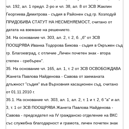
чл. 192, ал. 1 предл. 2-ро и чл. 38, ал. 8 от ЗСВ Жаклин
Георгиева Димитрова - съдия в Районен съд гр. Козлодуй
ПРИДОБИВА СТАТУТ НА НЕСМЕНЯЕМОСТ, считано от
датата на вземане на решението.
34. На основание чл. 303, ал. 2, т. 2, б. „б" от ЗСВ
ПООЩРЯВА Иванка Тодорова Бикова - съдия в Окръжен съд
гр. Благоевград, с отличие „Личен почетен знак - втора
степен - сребърен".
35. На основание чл. 165, ал. 1, т. 2 от ЗСВ ОСВОБОЖДАВА
Жанета Павлова Найденова - Савова от заеманата
длъжност "съдия" във Върховния касационен съд, считано
от 01.11.2010 г.
35.1. На основание чл. 303, ал. 1, ал. 2, т. 1 и т. 2, б "а" и ал.
3, т. 1 от ЗСВ ПООЩРЯВА Жанета Павлова Найденова -
Савова - председател на ІV гражданско отделение на ВКС
със служебна благодарност и грамота, личен почетен знак