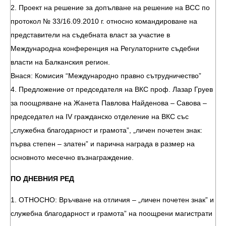
2. Проект на решение за допълване на решение на ВСС по
протокол № 33/16.09.2010 г. относно командироване на
представители на съдебната власт за участие в
Международна конференция на Регулаторните съдебни
власти на Балканския регион.
Внася: Комисия “Международно правно сътрудничество”
4. Предложение от председателя на ВКС проф. Лазар Груев
за поощряване на Жанета Павлова Найденова – Савова –
председател на ІV гражданско отделение на ВКС със
„служебна благодарност и грамота”, „личен почетен знак:
първа степен – златен” и парична награда в размер на
основното месечно възнаграждение.
ПО ДНЕВНИЯ РЕД
1. ОТНОСНО: Връчване на отличия – „личен почетен знак” и
служебна благодарност и грамота” на поощрени магистрати