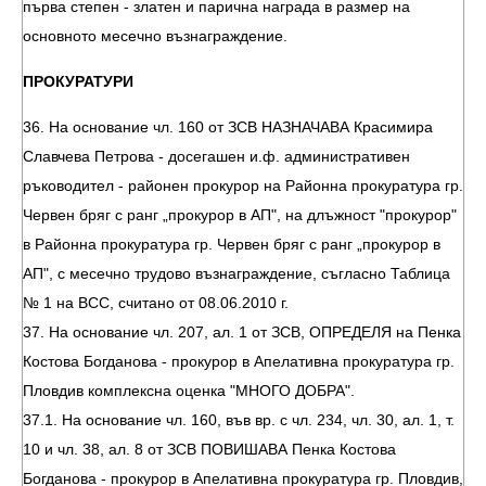
първа степен - златен и парична награда в размер на
основното месечно възнаграждение.
ПРОКУРАТУРИ
36. На основание чл. 160 от ЗСВ НАЗНАЧАВА Красимира
Славчева Петрова - досегашен и.ф. административен
ръководител - районен прокурор на Районна прокуратура гр.
Червен бряг с ранг „прокурор в АП", на длъжност "прокурор"
в Районна прокуратура гр. Червен бряг с ранг „прокурор в
АП", с месечно трудово възнаграждение, съгласно Таблица
№ 1 на ВСС, считано от 08.06.2010 г.
37. На основание чл. 207, ал. 1 от ЗСВ, ОПРЕДЕЛЯ на Пенка
Костова Богданова - прокурор в Апелативна прокуратура гр.
Пловдив комплексна оценка "МНОГО ДОБРА".
37.1. На основание чл. 160, във вр. с чл. 234, чл. 30, ал. 1, т.
10 и чл. 38, ал. 8 от ЗСВ ПОВИШАВА Пенка Костова
Богданова - прокурор в Апелативна прокуратура гр. Пловдив,