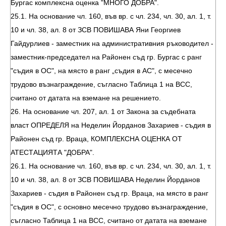
Бургас комплексна оценка "МНОГО ДОБРА".
25.1. На основание чл. 160, във вр. с чл. 234, чл. 30, ал. 1, т.
10 и чл. 38, ал. 8 от ЗСВ ПОВИШАВА Яни Георгиев
Гайдурлиев - заместник на административния ръководител -
заместник-председател на Районен съд гр. Бургас с ранг
"съдия в ОС", на място в ранг „съдия в АС", с месечно
трудово възнаграждение, съгласно Таблица 1 на ВСС,
считано от датата на вземане на решението.
26. На основание чл. 207, ал. 1 от Закона за съдебната
власт ОПРЕДЕЛЯ на Неделин Йорданов Захариев - съдия в
Районен съд гр. Враца, КОМПЛЕКСНА ОЦЕНКА ОТ
АТЕСТАЦИЯТА "ДОБРА".
26.1. На основание чл. 160, във вр. с чл. 234, чл. 30, ал. 1, т.
10 и чл. 38, ал. 8 от ЗСВ ПОВИШАВА Неделин Йорданов
Захариев - съдия в Районен съд гр. Враца, на място в ранг
"съдия в ОС", с основно месечно трудово възнаграждение,
съгласно Таблица 1 на ВСС, считано от датата на вземане