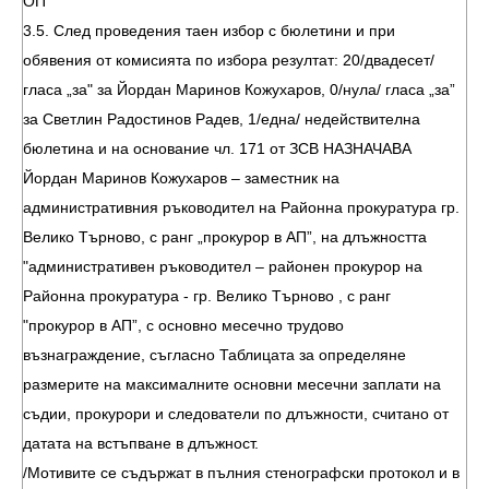
ОП”
3.5. След проведения таен избор с бюлетини и при
обявения от комисията по избора резултат: 20/двадесет/
гласа „за" за Йордан Маринов Кожухаров, 0/нула/ гласа „за”
за Светлин Радостинов Радев, 1/една/ недействителна
бюлетина и на основание чл. 171 от ЗСВ НАЗНАЧАВА
Йордан Маринов Кожухаров – заместник на
административния ръководител на Районна прокуратура гр.
Велико Търново, с ранг „прокурор в АП”, на длъжността
"административен ръководител – районен прокурор на
Районна прокуратура - гр. Велико Търново , с ранг
"прокурор в АП”, с основно месечно трудово
възнаграждение, съгласно Таблицата за определяне
размерите на максималните основни месечни заплати на
съдии, прокурори и следователи по длъжности, считано от
датата на встъпване в длъжност.
/Мотивите се съдържат в пълния стенографски протокол и в