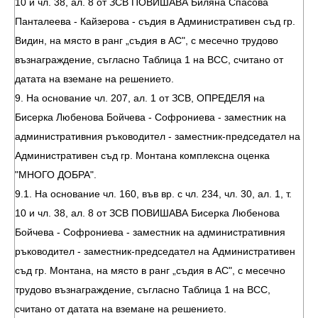
10 и чл. 38, ал. 8 от ЗСВ ПОВИШАВА Биляна Спасова
Панталеева - Кайзерова - съдия в Административен съд гр.
Видин, на място в ранг „съдия в АС", с месечно трудово
възнаграждение, съгласно Таблица 1 на ВСС, считано от
датата на вземане на решението.
9. На основание чл. 207, ал. 1 от ЗСВ, ОПРЕДЕЛЯ на
Бисерка Любенова Бойчева - Софрониева - заместник на
административния ръководител - заместник-председател на
Административен съд гр. Монтана комплексна оценка
"МНОГО ДОБРА".
9.1. На основание чл. 160, във вр. с чл. 234, чл. 30, ал. 1, т.
10 и чл. 38, ал. 8 от ЗСВ ПОВИШАВА Бисерка Любенова
Бойчева - Софрониева - заместник на административния
ръководител - заместник-председател на Административен
съд гр. Монтана, на място в ранг „съдия в АС", с месечно
трудово възнаграждение, съгласно Таблица 1 на ВСС,
считано от датата на вземане на решението.