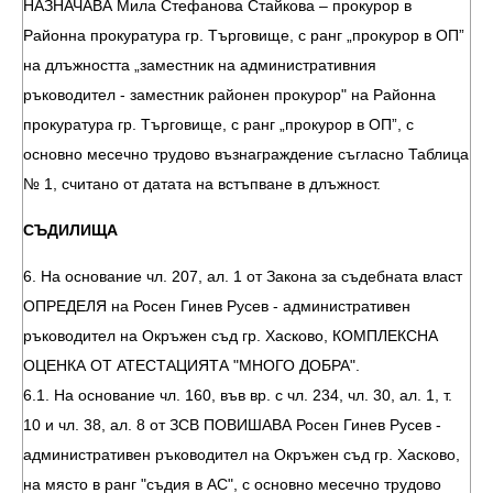
НАЗНАЧАВА Мила Стефанова Стайкова – прокурор в
Районна прокуратура гр. Търговище, с ранг „прокурор в ОП”
на длъжността „заместник на административния
ръководител - заместник районен прокурор" на Районна
прокуратура гр. Търговище, с ранг „прокурор в ОП”, с
основно месечно трудово възнаграждение съгласно Таблица
№ 1, считано от датата на встъпване в длъжност.
СЪДИЛИЩА
6. На основание чл. 207, ал. 1 от Закона за съдебната власт
ОПРЕДЕЛЯ на Росен Гинев Русев - административен
ръководител на Окръжен съд гр. Хасково, КОМПЛЕКСНА
ОЦЕНКА ОТ АТЕСТАЦИЯТА "МНОГО ДОБРА".
6.1. На основание чл. 160, във вр. с чл. 234, чл. 30, ал. 1, т.
10 и чл. 38, ал. 8 от ЗСВ ПОВИШАВА Росен Гинев Русев -
административен ръководител на Окръжен съд гр. Хасково,
на място в ранг "съдия в АС", с основно месечно трудово