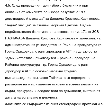
4.5. След проведения таен избор с бюлетини и при
обявения от комисията по избора резултат: с 19 /
деветнадесет/ гласа „за" за Даниела Христова Харитонова,
1/един/ глас „за” за Свилен Георгиев Цветков, 1/една/
недействителна бюлетина, и на основание чл. 171 от ЗСВ
НАЗНАЧАВА Даниела Христова Харитонова – заместник на
административния ръководител на Районна прокуратура гр.
Горна Оряховица, с ранг „прокурор в АП”, на длъжността
"административен ръководител – районен прокурор” на
Районна прокуратура - гр. Горна Оряховица, с ранг
„прокурор в АП”, с основно месечно трудово
възнаграждение, съгласно Таблицата за определяне
размерите на максималните основни месечни заплати на
съдии, прокурори и следователи по длъжности, считано от
датата на встъпване в длъжност.
/Мотивите се съдържат в пълния стенографски протокол и в