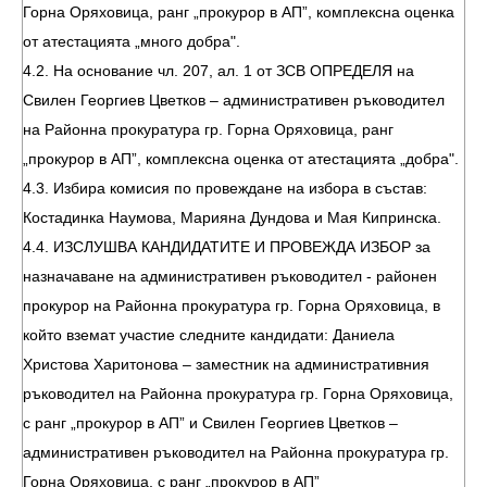
Горна Оряховица, ранг „прокурор в АП”, комплексна оценка
от атестацията „много добра".
4.2. На основание чл. 207, ал. 1 от ЗСВ ОПРЕДЕЛЯ на
Свилен Георгиев Цветков – административен ръководител
на Районна прокуратура гр. Горна Оряховица, ранг
„прокурор в АП”, комплексна оценка от атестацията „добра".
4.3. Избира комисия по провеждане на избора в състав:
Костадинка Наумова, Марияна Дундова и Мая Кипринска.
4.4. ИЗСЛУШВА КАНДИДАТИТЕ И ПРОВЕЖДА ИЗБОР за
назначаване на административен ръководител - районен
прокурор на Районна прокуратура гр. Горна Оряховица, в
който вземат участие следните кандидати: Даниела
Христова Харитонова – заместник на административния
ръководител на Районна прокуратура гр. Горна Оряховица,
с ранг „прокурор в АП” и Свилен Георгиев Цветков –
административен ръководител на Районна прокуратура гр.
Горна Оряховица, с ранг „прокурор в АП”