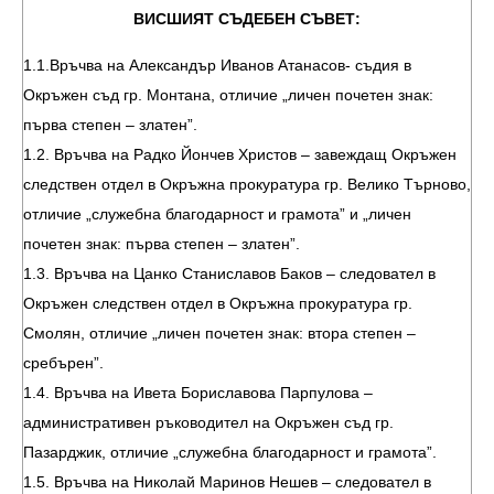
ВИСШИЯТ СЪДЕБЕН СЪВЕТ:
1.1.Връчва на Александър Иванов Атанасов- съдия в
Окръжен съд гр. Монтана, отличие „личен почетен знак:
първа степен – златен”.
1.2. Връчва на Радко Йончев Христов – завеждащ Окръжен
следствен отдел в Окръжна прокуратура гр. Велико Търново,
отличие „служебна благодарност и грамота” и „личен
почетен знак: първа степен – златен”.
1.3. Връчва на Цанко Станиславов Баков – следовател в
Окръжен следствен отдел в Окръжна прокуратура гр.
Смолян, отличие „личен почетен знак: втора степен –
сребърен”.
1.4. Връчва на Ивета Бориславова Парпулова –
административен ръководител на Окръжен съд гр.
Пазарджик, отличие „служебна благодарност и грамота”.
1.5. Връчва на Николай Маринов Нешев – следовател в