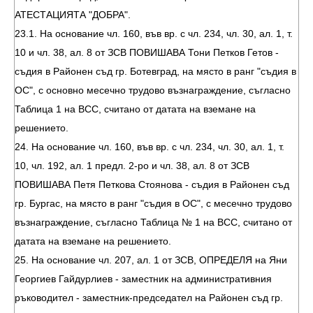
АТЕСТАЦИЯТА "ДОБРА".
23.1. На основание чл. 160, във вр. с чл. 234, чл. 30, ал. 1, т.
10 и чл. 38, ал. 8 от ЗСВ ПОВИШАВА Тони Петков Гетов -
съдия в Районен съд гр. Ботевград, на място в ранг "съдия в
ОС", с основно месечно трудово възнаграждение, съгласно
Таблица 1 на ВСС, считано от датата на вземане на
решението.
24. На основание чл. 160, във вр. с чл. 234, чл. 30, ал. 1, т.
10, чл. 192, ал. 1 предл. 2-ро и чл. 38, ал. 8 от ЗСВ
ПОВИШАВА Петя Петкова Стоянова - съдия в Районен съд
гр. Бургас, на място в ранг "съдия в ОС", с месечно трудово
възнаграждение, съгласно Таблица № 1 на ВСС, считано от
датата на вземане на решението.
25. На основание чл. 207, ал. 1 от ЗСВ, ОПРЕДЕЛЯ на Яни
Георгиев Гайдурлиев - заместник на административния
ръководител - заместник-председател на Районен съд гр.