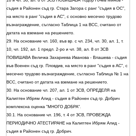
10 и чл. 38, ал. 8 от ЗСВ ПОВИШАВА Тодор Гочев Минов -
съдия в Районен съд гр. Стара Загора с ранг "съдия в ОС",
на място в ранг "съдия в АС", с основно месечно трудово
възнаграждение, съгласно Таблица 1 на ВСС, считано от
датата на вземане на решението.
29. На основание чл. 160, във вр. с чл. 234, чл. 30, ал. 1, т.
10, чл. 192, ал. 1 предл. 2-ро и чл. 38, ал. 8 от ЗСВ
ПОВИШАВА Величка Захариева Иванова - Влашева - съдия
във Военен съд гр. Пловдив, на място в ранг "съдия в АС", с
месечно трудово възнаграждение, съгласно Таблица № 1 на
ВСС, считано от датата на вземане на решението.
30. На основание чл. 207, ал. 1 от ЗСВ, ОПРЕДЕЛЯ на
Калиптен Ибрям Алид - съдия в Районен съд гр. Добрич
комплексна оценка "МНОГО ДОБРА".
30.1. На основание чл. 196, т. 4 от ЗСВ, ПРОВЕЖДА
ПЕРИОДИЧНО АТЕСТИРАНЕ на Калиптен Ибрям Алид -
съдия в Районен съд гр. Добрич.