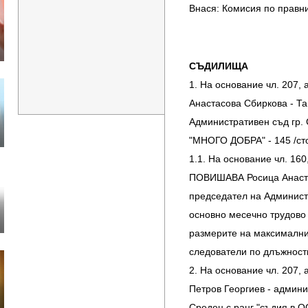
Внася: Комисия по правн
СЪДИЛИЩА
1. На основание чл. 207,
Анастасова Сбиркова - Та
Административен съд г
"МНОГО ДОБРА" - 145 /сто
1.1. На основание чл. 160, 
ПОВИШАВА Росица Анастас
председател на Администр
основно месечно трудово
размерите на максимални
следователи по длъжности
2. На основание чл. 207,
Петров Георгиев - админи
Средец с ранг "съдия 