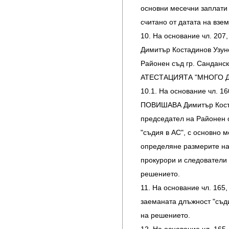
основни месечни заплати 
считано от датата на взе
10. На основание чл. 207
Димитър Костадинов Узун
Районен съд гр. Санданс
АТЕСТАЦИЯТА "МНОГО ДОБР
10.1. На основание чл. 160,
ПОВИШАВА Димитър Костад
председател на Районен с
"съдия в АС", с основно 
определяне размерите на
прокурори и следователи 
решението.
11. На основание чл. 165
заеманата длъжност "съди
на решението.