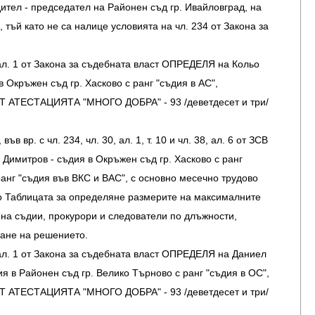
тел - председател на Районен съд гр. Ивайловград, на
, тъй като не са налице условията на чл. 234 от Закона за
 ал. 1 от Закона за съдебната власт ОПРЕДЕЛЯ на Кольо
 Окръжен съд гр. Хасково с ранг "съдия в АС",
АТЕСТАЦИЯТА "МНОГО ДОБРА" - 93 /деветдесет и три/
във вр. с чл. 234, чл. 30, ал. 1, т. 10 и чл. 38, ал. 6 от ЗСВ
имитров - съдия в Окръжен съд гр. Хасково с ранг
ранг "съдия във ВКС и ВАС", с основно месечно трудово
о Таблицата за определяне размерите на максималните
на съдии, прокурори и следователи по длъжности,
мане на решението.
 ал. 1 от Закона за съдебната власт ОПРЕДЕЛЯ на Даниел
я в Районен съд гр. Велико Търново с ранг "съдия в ОС",
АТЕСТАЦИЯТА "МНОГО ДОБРА" - 93 /деветдесет и три/