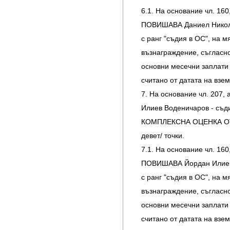
6.1. На основание чл. 160, 
ПОВИШАВА Даниел Николае
с ранг "съдия в ОС", на м
възнаграждение, съгласн
основни месечни заплати 
считано от датата на взе
7. На основание чл. 207,
Илиев Воденичаров - съди
КОМПЛЕКСНА ОЦЕНКА ОТ 
девет/ точки.
7.1. На основание чл. 160, 
ПОВИШАВА Йордан Илиев В
с ранг "съдия в ОС", на м
възнаграждение, съгласн
основни месечни заплати 
считано от датата на взе