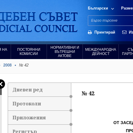
Български
Разме
Принтирай
Из
НОРМАТИВНИ И
 НА
ПОСТОЯННИ
МЕЖДУНАРОДНА
СЪ
ВЪТРЕШНИ
КОМИСИИ
ДЕЙНОСТ
ПАРТ
АКТОВЕ
2008
№ 42
Дневен ред
№ 42
Протоколи
Приложения
ОТ ЗАСЕ
Регистър
ПР