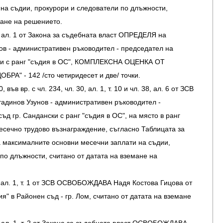
на съдии, прокурори и следователи по длъжности,
мане на решението.
, ал. 1 от Закона за съдебната власт ОПРЕДЕЛЯ на
ов - административен ръководител - председател на
ки с ранг "съдия в ОС", КОМПЛЕКСНА ОЦЕНКА ОТ
А" - 142 /сто четиридесет и две/ точки.
 във вр. с чл. 234, чл. 30, ал. 1, т. 10 и чл. 38, ал. 6 от ЗСВ
инов Узунов - административен ръководител -
ъд гр. Сандански с ранг "съдия в ОС", на място в ранг
месечно трудово възнаграждение, съгласно Таблицата за
 максималните основни месечни заплати на съдии,
по длъжности, считано от датата на вземане на
, ал. 1, т. 1 от ЗСВ ОСВОБОЖДАВА Надя Костова Гицова от
я" в Районен съд - гр. Лом, считано от датата на вземане