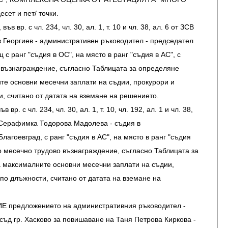
есет и пет/ точки.
във вр. с чл. 234, чл. 30, ал. 1, т. 10 и чл. 38, ал. 6 от ЗСВ
еоргиев - административен ръководител - председател
 с ранг "съдия в ОС", на място в ранг "съдия в АС", с
 възнаграждение, съгласно Таблицата за определяне
те основни месечни заплати на съдии, прокурори и
, считано от датата на вземане на решението.
 вр. с чл. 234, чл. 30, ал. 1, т. 10, чл. 192, ал. 1 и чл. 38,
Серафимка Тодорова Мадолева - съдия в
лагоевград, с ранг "съдия в АС", на място в ранг "съдия
о месечно трудово възнаграждение, съгласно Таблицата за
 максималните основни месечни заплати на съдии,
по длъжности, считано от датата на вземане на
 предложението на административния ръководител -
ъд гр. Хасково за повишаване на Таня Петрова Киркова -