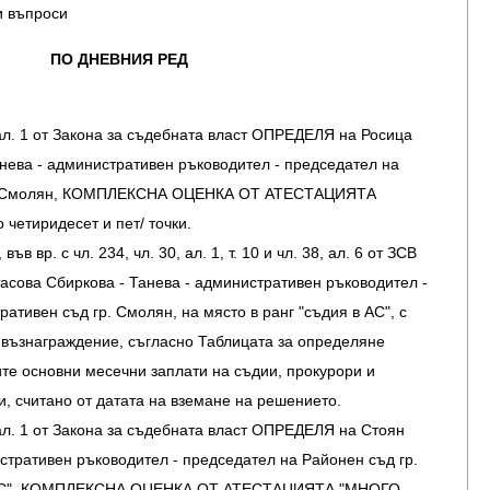
и въпроси
ПО ДНЕВНИЯ РЕД
 ал. 1 от Закона за съдебната власт ОПРЕДЕЛЯ на Росица
нева - административен ръководител - председател на
р. Смолян, КОМПЛЕКСНА ОЦЕНКА ОТ АТЕСТАЦИЯТА
 четиридесет и пет/ точки.
във вр. с чл. 234, чл. 30, ал. 1, т. 10 и чл. 38, ал. 6 от ЗСВ
ова Сбиркова - Танева - административен ръководител -
ативен съд гр. Смолян, на място в ранг "съдия в АС", с
 възнаграждение, съгласно Таблицата за определяне
те основни месечни заплати на съдии, прокурори и
, считано от датата на вземане на решението.
 ал. 1 от Закона за съдебната власт ОПРЕДЕЛЯ на Стоян
стративен ръководител - председател на Районен съд гр.
в ОС", КОМПЛЕКСНА ОЦЕНКА ОТ АТЕСТАЦИЯТА "МНОГО