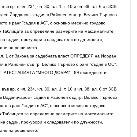
във вр. с чл. 234, чл. 30, ал. 1, т. 10 и чл. 38, ал. 6 от ЗСВ
в Йорданов - съдия в Районен съд гр. Велико Търново
ясто в ранг "съдия в АС", с основно месечно трудово
о Таблицата за определяне размерите на максималните
на съдии, прокурори и следователи по длъжности,
мане на решението.
 ал. 1 от Закона за съдебната власт ОПРЕДЕЛЯ на Йордан
я в Районен съд гр. Велико Търново с ранг "съдия в ОС",
АТЕСТАЦИЯТА "МНОГО ДОБРА" - 89 /осемдесет и
във вр. с чл. 234, чл. 30, ал. 1, т. 10 и чл. 38, ал. 6 от ЗСВ
оденичаров - съдия в Районен съд гр. Велико Търново
ясто в ранг "съдия в АС", с основно месечно трудово
о Таблицата за определяне размерите на максималните
на съдии, прокурори и следователи по длъжности,
мане на решението.