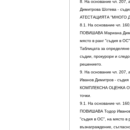
8. На основание чл. 207,
Димитрова Шотева - съд
АТЕСТАЦИЯТА "МНОГО ДОБР
8.1. На основание чл. 160, 
ПОВИШАВА Мариана Димитр
място в ранг "съдия в ОС
Таблицата за определяне
съдии, прокурори и следо
решението.
9. На основание чл. 207,
Иванов Димитров - съдия 
КОМПЛЕКСНА ОЦЕНКА ОТ 
точки.
9.1. На основание чл. 160, 
ПОВИШАВА Тодор Иванов Д
"съдия в ОС", на място в 
възнаграждение, съгласн