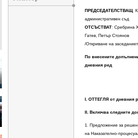
ПРЕДСЕДАТЕЛСТВАЩ
: 
административен съд
ОТСЪСТВАТ
: Сребрина 
Гатев, Петър Стоянов
/Откриване на заседанието
По внесените допълнени
дневния ред
І. ОТТЕГЛЯ от дневния ре
ІІ. Включва следните д
1. Предложение за решен
на Наказателно-процесуа