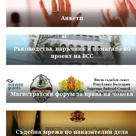
Анкети
Ръководства, наръчник и помагало по
проект на ВСС
Магистратски форум за права на човека
Съдебна мрежа по наказателни дела