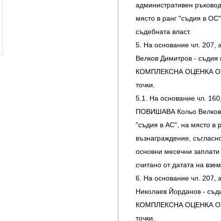
административен ръководи
място в ранг "съдия в ОС"
съдебната власт.
5. На основание чл. 207,
Велков Димитров - съдия в
КОМПЛЕКСНА ОЦЕНКА ОТ 
точки.
5.1. На основание чл. 160, 
ПОВИШАВА Кольо Велков Д
"съдия в АС", на място в 
възнаграждение, съгласн
основни месечни заплати 
считано от датата на взе
6. На основание чл. 207,
Николаев Йорданов - съди
КОМПЛЕКСНА ОЦЕНКА ОТ 
точки.