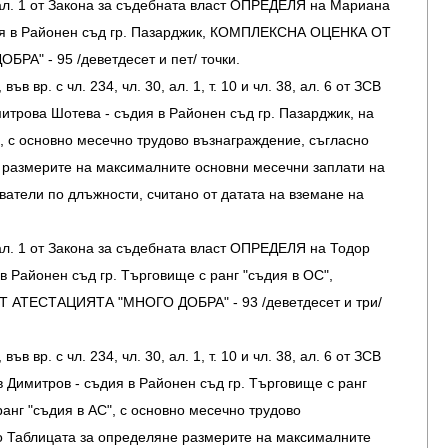
 ал. 1 от Закона за съдебната власт ОПРЕДЕЛЯ на Мариана
ия в Районен съд гр. Пазарджик, КОМПЛЕКСНА ОЦЕНКА ОТ
А" - 95 /деветдесет и пет/ точки.
във вр. с чл. 234, чл. 30, ал. 1, т. 10 и чл. 38, ал. 6 от ЗСВ
ова Шотева - съдия в Районен съд гр. Пазарджик, на
", с основно месечно трудово възнаграждение, съгласно
 размерите на максималните основни месечни заплати на
ватели по длъжности, считано от датата на вземане на
 ал. 1 от Закона за съдебната власт ОПРЕДЕЛЯ на Тодор
в Районен съд гр. Търговище с ранг "съдия в ОС",
АТЕСТАЦИЯТА "МНОГО ДОБРА" - 93 /деветдесет и три/
във вр. с чл. 234, чл. 30, ал. 1, т. 10 и чл. 38, ал. 6 от ЗСВ
имитров - съдия в Районен съд гр. Търговище с ранг
ранг "съдия в АС", с основно месечно трудово
о Таблицата за определяне размерите на максималните