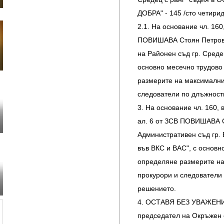
ДОБРА" - 145 /сто четирид
2.1. На основание чл. 160, 
ПОВИШАВА Стоян Петров Г
на Районен съд гр. Средец
основно месечно трудово
размерите на максимални
следователи по длъжности
3. На основание чл. 160, във
ал. 6 от ЗСВ ПОВИШАВА 
Административен съд гр. Б
във ВКС и ВАС", с основн
определяне размерите на
прокурори и следователи 
решението.
4. ОСТАВЯ БЕЗ УВАЖЕНИЕ
председател на Окръжен с