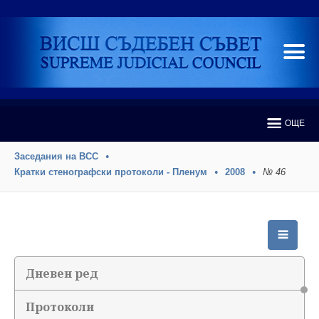
ОЩЕ
Заседания на ВСС
Кратки стенографски протоколи - Пленум
2008
№ 46
Дневен ред
Протоколи