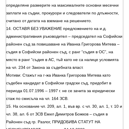
определяне размерите на максималните основни месечни
заплати на съдии, прокурори и следователи по длъжности,
считано от датата на вземане на решението.
14. ОСТАВЯ БЕЗ УВАЖЕНИЕ предложението на и.д.
административния ръководител – председател на Софийски
районен съд за повишаване на Иванка Григорова Митева –
съдия в Софийски районен съд, с ранг “съдия в ОС”, на
място в ранг “съдия в АС, тъй като не са налице условията
на чл. 234 от Закона за съдебната власт.
Мотиви: Стажът на г-жа Иванка Григорова Митева като
съдебен кандидат в Софийски градски съд, придобит в
периода 01.07.1996 – 1997 г. не се зачита за юридически
стаж по смисъла на чл. 164 ЗСВ.
15. На основание чл. 209, ал. 1, във вр. с чл. 30, ал. 1, т. 10 и
чл. 38, ал. 6 от ЗСВ Емил Димитров Божков – съдия в
Районен съд гр. Разлог, ПРИДОБИВА СТАТУТ НА