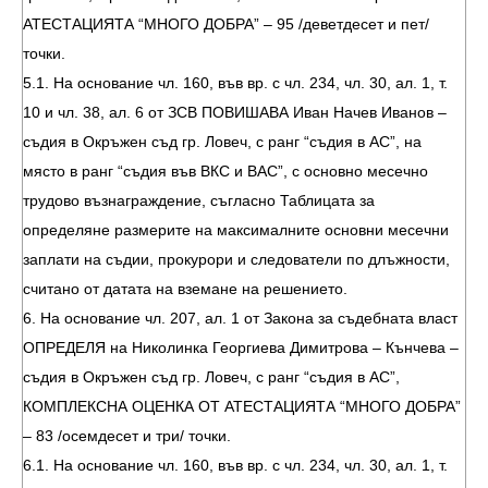
АТЕСТАЦИЯТА “МНОГО ДОБРА” – 95 /деветдесет и пет/
точки.
5.1. На основание чл. 160, във вр. с чл. 234, чл. 30, ал. 1, т.
10 и чл. 38, ал. 6 от ЗСВ ПОВИШАВА Иван Начев Иванов –
съдия в Окръжен съд гр. Ловеч, с ранг “съдия в АС”, на
място в ранг “съдия във ВКС и ВАС”, с основно месечно
трудово възнаграждение, съгласно Таблицата за
определяне размерите на максималните основни месечни
заплати на съдии, прокурори и следователи по длъжности,
считано от датата на вземане на решението.
6. На основание чл. 207, ал. 1 от Закона за съдебната власт
ОПРЕДЕЛЯ на Николинка Георгиева Димитрова – Кънчева –
съдия в Окръжен съд гр. Ловеч, с ранг “съдия в АС”,
КОМПЛЕКСНА ОЦЕНКА ОТ АТЕСТАЦИЯТА “МНОГО ДОБРА”
– 83 /осемдесет и три/ точки.
6.1. На основание чл. 160, във вр. с чл. 234, чл. 30, ал. 1, т.