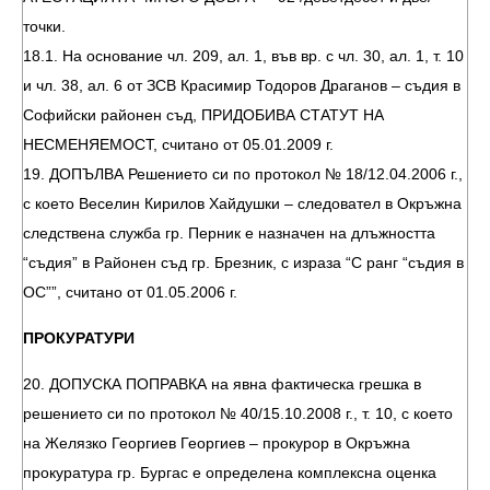
точки.
18.1. На основание чл. 209, ал. 1, във вр. с чл. 30, ал. 1, т. 10
и чл. 38, ал. 6 от ЗСВ Красимир Тодоров Драганов – съдия в
Софийски районен съд, ПРИДОБИВА СТАТУТ НА
НЕСМЕНЯЕМОСТ, считано от 05.01.2009 г.
19. ДОПЪЛВА Решението си по протокол № 18/12.04.2006 г.,
с което Веселин Кирилов Хайдушки – следовател в Окръжна
следствена служба гр. Перник е назначен на длъжността
“съдия” в Районен съд гр. Брезник, с израза “С ранг “съдия в
ОС””, считано от 01.05.2006 г.
ПРОКУРАТУРИ
20. ДОПУСКА ПОПРАВКА на явна фактическа грешка в
решението си по протокол № 40/15.10.2008 г., т. 10, с което
на Желязко Георгиев Георгиев – прокурор в Окръжна
прокуратура гр. Бургас е определена комплексна оценка