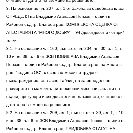
считано от датата на вземане на решението.
9. На основание чл. 207, ал. 1 от Закона за съдебната власт
ОПРЕДЕЛЯ на Владимир Атанасов Пензов – съдия в
Районен съд гр. Благоевград, КОМПЛЕКСНА ОЦЕНКА ОТ
АТЕСТАЦИЯТА “МНОГО ДОБРА” – 94 /деветдесет и четири/
точки.
9.1. На основание чл. 160, във вр. с чл. 234, чл. 30, ал. 1, т.
10 и чл. 38, ал. 6 от ЗСВ ПОВИШАВА Владимир Атанасов
Пензов – съдия в Районен съд гр. Благоевград, на място в
ранг “съдия в ОС”, с основно месечно трудово
възнаграждение, съгласно Таблицата за определяне
размерите на максималните основни месечни заплати на
съдии, прокурори и следователи по длъжности, считано от
датата на вземане на решението.
9.2. На основание чл. 209, ал. 1, във вр. с чл. 30, ал. 1, т. 10
и чл. 38, ал. 6 от ЗСВ Владимир Атанасов Пензов – съдия в
Районен съд гр. Благоевград, ПРИДОБИВА СТАТУТ НА