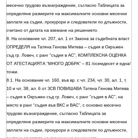
месечно трудово възнаграждение, съгласно Таблицата за
определяне размерите на максималните основни месечни
заплати на съдии, прокурори и следователи по длъжности,
считано от датата на вземане на решението.
8. На основание чл. 207, ал. 1 от Закона за съдебната власт
ОПРЕДЕЛЯ на Татяна Генова Митева – съдия в Окръжен
съд гр. Ловеч, с ранг “съдия в АС”, КОМПЛЕКСНА ОЦЕНКА
ОТ АТЕСТАЦИЯТА “МНОГО ДОБРА” – 81 /осемдесет и една/
точки.
8.1. На основание чл. 160, във вр. с чл. 234, чл. 30, ал. 1, т.
10 и чл. 38, ал. 6 от ЗСВ ПОВИШАВА Татяна Генова Митева
– съдия в Окръжен съд гр. Ловеч, с ранг “съдия в АС”, на
място в ранг “съдия във ВКС и ВАС”, с основно месечно
трудово възнаграждение, съгласно Таблицата за
определяне размерите на максималните основни месечни
заплати на съдии, прокурори и следователи по длъжности,