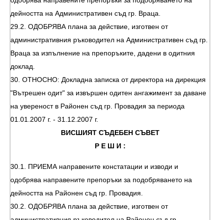
одобрява направените препоръки за подобряването на
дейността на Административен съд гр. Враца.
29.2. ОДОБРЯВА плана за действие, изготвен от
административния ръководител на Административен съд гр.
Враца за изпълнение на препоръките, дадени в одитния
доклад.
30. ОТНОСНО: Докладна записка от директора на дирекция
"Вътрешен одит" за извършен одитен ангажимент за даване
на увереност в Районен съд гр. Провадия за периода
01.01.2007 г. - 31.12.2007 г.
ВИСШИЯТ СЪДЕБЕН СЪВЕТ
Р Е Ш И :
30.1. ПРИЕМА направените констатации и изводи и
одобрява направените препоръки за подобряването на
дейността на Районен съд гр. Провадия.
30.2. ОДОБРЯВА плана за действие, изготвен от
административния ръководител на Районен съд гр.