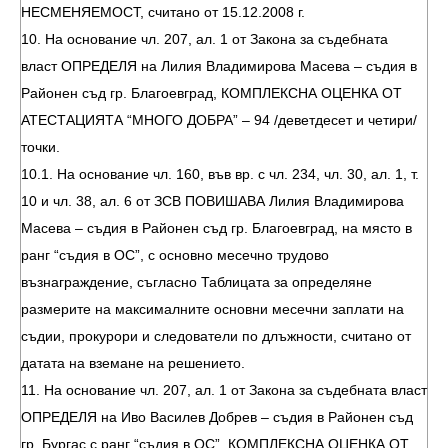
НЕСМЕНЯЕМОСТ, считано от 15.12.2008 г.
10. На основание чл. 207, ал. 1 от Закона за съдебната
власт ОПРЕДЕЛЯ на Лилия Владимирова Масева – съдия в
Районен съд гр. Благоевград, КОМПЛЕКСНА ОЦЕНКА ОТ
АТЕСТАЦИЯТА “МНОГО ДОБРА” – 94 /деветдесет и четири/
точки.
10.1. На основание чл. 160, във вр. с чл. 234, чл. 30, ал. 1, т.
10 и чл. 38, ал. 6 от ЗСВ ПОВИШАВА Лилия Владимирова
Масева – съдия в Районен съд гр. Благоевград, на място в
ранг “съдия в ОС”, с основно месечно трудово
възнаграждение, съгласно Таблицата за определяне
размерите на максималните основни месечни заплати на
съдии, прокурори и следователи по длъжности, считано от
датата на вземане на решението.
11. На основание чл. 207, ал. 1 от Закона за съдебната власт
ОПРЕДЕЛЯ на Иво Василев Добрев – съдия в Районен съд
гр. Бургас с ранг “съдия в ОС”, КОМПЛЕКСНА ОЦЕНКА ОТ