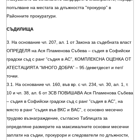
попълване на местата за длъжността "прокурор” в
Районните прокуратури.
СЪДИЛИЩА
3. На основание чл. 207, ал. 1 от Закона за съдебната власт
ОПРЕДЕЛЯ на Ася Пламенова Събева – съдия в Софийски
градски съд с ранг “съдия в АС”, КОМПЛЕКСНА ОЦЕНКА ОТ
АТЕСТАЦИЯТА “МНОГО ДОБРА” – 95 /деветдесет и пет/
точки.
3.1. На основание чл. 160, във вр. с чл. 234, чл. 30, ал. 1, т.
10 и чл. 38, ал. 6 от ЗСВ ПОВИШАВА Ася Пламенова Събева
– съдия в Софийски градски съд с ранг “съдия в АС”, на
място в ранг “съдия във ВКС и ВАС”, с основно месечно
трудово възнаграждение, съгласно Таблицата за
определяне размерите на максималните основни месечни
заплати на съдии, прокурори и следователи по длъжности,