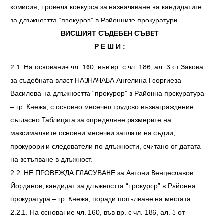
комисия, провела конкурса за назначаване на кандидатите
за длъжността “прокурор” в Районните прокуратури
ВИСШИЯТ СЪДЕБЕН СЪВЕТ
Р Е Ш И :
2.1. На основание чл. 160, във вр. с чл. 186, ал. 3 от Закона
за съдебната власт НАЗНАЧАВА Ангелина Георгиева
Василева на длъжността “прокурор” в Районна прокуратура
– гр. Кнежа, с основно месечно трудово възнаграждение
съгласно Таблицата за определяне размерите на
максималните основни месечни заплати на съдии,
прокурори и следователи по длъжности, считано от датата
на встъпване в длъжност.
2.2. НЕ ПРОВЕЖДА ГЛАСУВАНЕ за Антони Венцеславов
Йорданов, кандидат за длъжността “прокурор” в Районна
прокуратура – гр. Кнежа, поради попълване на местата.
2.2.1. На основание чл. 160, във вр. с чл. 186, ал. 3 от