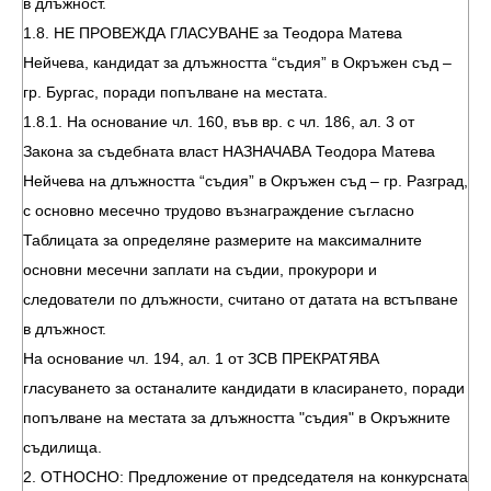
в длъжност.
1.8. НЕ ПРОВЕЖДА ГЛАСУВАНЕ за Теодора Матева
Нейчева, кандидат за длъжността “съдия” в Окръжен съд –
гр. Бургас, поради попълване на местата.
1.8.1. На основание чл. 160, във вр. с чл. 186, ал. 3 от
Закона за съдебната власт НАЗНАЧАВА Теодора Матева
Нейчева на длъжността “съдия” в Окръжен съд – гр. Разград,
с основно месечно трудово възнаграждение съгласно
Таблицата за определяне размерите на максималните
основни месечни заплати на съдии, прокурори и
следователи по длъжности, считано от датата на встъпване
в длъжност.
На основание чл. 194, ал. 1 от ЗСВ ПРЕКРАТЯВА
гласуването за останалите кандидати в класирането, поради
попълване на местата за длъжността "съдия" в Окръжните
съдилища.
2. ОТНОСНО: Предложение от председателя на конкурсната