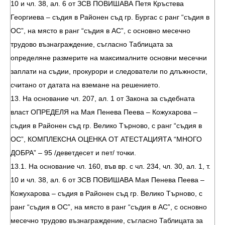
10 и чл. 38, ал. 6 от ЗСВ ПОВИШАВА Петя Кръстева
Георгиева – съдия в Районен съд гр. Бургас с ранг “съдия в
ОС”, на място в ранг “съдия в АС”, с основно месечно
трудово възнаграждение, съгласно Таблицата за
определяне размерите на максималните основни месечни
заплати на съдии, прокурори и следователи по длъжности,
считано от датата на вземане на решението.
13. На основание чл. 207, ал. 1 от Закона за съдебната
власт ОПРЕДЕЛЯ на Мая Пенева Пеева – Кожухарова –
съдия в Районен съд гр. Велико Търново, с ранг “съдия в
ОС”, КОМПЛЕКСНА ОЦЕНКА ОТ АТЕСТАЦИЯТА “МНОГО
ДОБРА” – 95 /деветдесет и пет/ точки.
13.1. На основание чл. 160, във вр. с чл. 234, чл. 30, ал. 1, т.
10 и чл. 38, ал. 6 от ЗСВ ПОВИШАВА Мая Пенева Пеева –
Кожухарова – съдия в Районен съд гр. Велико Търново, с
ранг “съдия в ОС”, на място в ранг “съдия в АС”, с основно
месечно трудово възнаграждение, съгласно Таблицата за