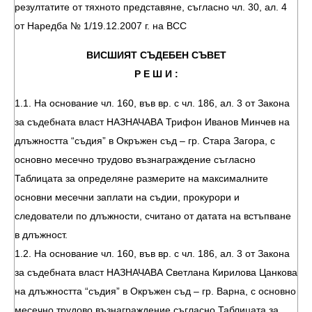
резултатите от тяхното представяне, съгласно чл. 30, ал. 4
от Наредба № 1/19.12.2007 г. на ВСС
ВИСШИЯТ СЪДЕБЕН СЪВЕТ
Р Е Ш И :
1.1. На основание чл. 160, във вр. с чл. 186, ал. 3 от Закона
за съдебната власт НАЗНАЧАВА Трифон Иванов Минчев на
длъжността “съдия” в Окръжен съд – гр. Стара Загора, с
основно месечно трудово възнаграждение съгласно
Таблицата за определяне размерите на максималните
основни месечни заплати на съдии, прокурори и
следователи по длъжности, считано от датата на встъпване
в длъжност.
1.2. На основание чл. 160, във вр. с чл. 186, ал. 3 от Закона
за съдебната власт НАЗНАЧАВА Светлана Кирилова Цанкова
на длъжността “съдия” в Окръжен съд – гр. Варна, с основно
месечно трудово възнаграждение съгласно Таблицата за