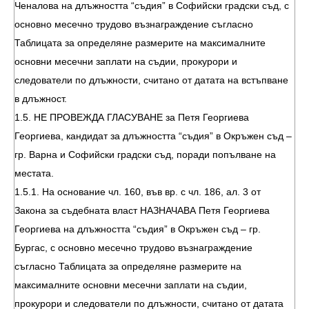
Ченалова на длъжността “съдия” в Софийски градски съд, с
основно месечно трудово възнаграждение съгласно
Таблицата за определяне размерите на максималните
основни месечни заплати на съдии, прокурори и
следователи по длъжности, считано от датата на встъпване
в длъжност.
1.5. НЕ ПРОВЕЖДА ГЛАСУВАНЕ за Петя Георгиева
Георгиева, кандидат за длъжността “съдия” в Окръжен съд –
гр. Варна и Софийски градски съд, поради попълване на
местата.
1.5.1. На основание чл. 160, във вр. с чл. 186, ал. 3 от
Закона за съдебната власт НАЗНАЧАВА Петя Георгиева
Георгиева на длъжността “съдия” в Окръжен съд – гр.
Бургас, с основно месечно трудово възнаграждение
съгласно Таблицата за определяне размерите на
максималните основни месечни заплати на съдии,
прокурори и следователи по длъжности, считано от датата