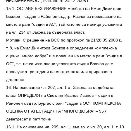
НЕСМЕНЯЕМОСТ, считано от 24.12.2008 г.
15.1. ОСТАВЯ БЕЗ УВАЖЕНИЕ молбата на Емил Димитров
Божков – съдия в Районен съд гр. Разлог за повишаване на
място в ранг “съдия в АС”, тъй като не са налице условията
на чл. 234 от Закона за съдебната власт.
Мотиви: С решение на ВСС по протокол № 21/28.05.2008 г.,
т. 8, на Емил Димитров Божков е определена комплексна
оценка “много добра” и е повишен на място в ранг “съдия в
ОС”, т.е. не са изпълнени условията съдия Божков да е
прослужил три години на съответната или приравнена
длъжност.
16. На основание чл. 207, ал. 1 от Закона за съдебната
власт ОПРЕДЕЛЯ на Светлин Иванов Иванов – съдия в
Районен съд гр. Бургас с ранг “съдия в ОС”, КОМПЛЕКСНА
ОЦЕНКА ОТ АТЕСТАЦИЯТА “МНОГО ДОБРА” – 95 /
деветдесет и пет/ точки.
16.1. На основание чл. 209, ал. 1, във вр. с чл. 30, ал. 1, т. 10