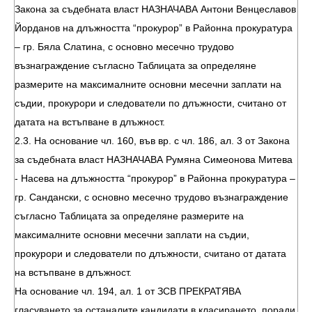
Закона за съдебната власт НАЗНАЧАВА Антони Венцеславов
Йорданов на длъжността “прокурор” в Районна прокуратура
– гр. Бяла Слатина, с основно месечно трудово
възнаграждение съгласно Таблицата за определяне
размерите на максималните основни месечни заплати на
съдии, прокурори и следователи по длъжности, считано от
датата на встъпване в длъжност.
2.3. На основание чл. 160, във вр. с чл. 186, ал. 3 от Закона
за съдебната власт НАЗНАЧАВА Румяна Симеонова Митева
- Насева на длъжността “прокурор” в Районна прокуратура –
гр. Сандански, с основно месечно трудово възнаграждение
съгласно Таблицата за определяне размерите на
максималните основни месечни заплати на съдии,
прокурори и следователи по длъжности, считано от датата
на встъпване в длъжност.
На основание чл. 194, ал. 1 от ЗСВ ПРЕКРАТЯВА
гласуването за останалите кандидати в класирането, поради