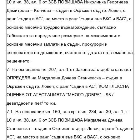
10 и чл. 38, ал. 6 от ЗСВ ПОВИШАВА Николинка Георгиева
Димитрова – Кънчева – съдия в Окръжен съд гр. Ловеч, с
ранг “съдия в АС”, на място в ранг “съдия във ВКС и ВАС”, с
основно месечно трудово възнаграждение, съгласно
Таблицата за определяне размерите на максималните
основни месечни заплати на съдии, прокурори и
следователи по длъжности, считано от датата на вземане на
решението.
7. На основание чл. 207, ал. 1 от Закона за съдебната власт
ОПРЕДЕЛЯ на Магдалена Дочева Станчевска – съдия в
Окръжен съд гр. Ловеч, с ранг “съдия в АС”, КОМПЛЕКСНА
ОЦЕНКА ОТ АТЕСТАЦИЯТА “МНОГО ДОБРА” – 95 /
деветдесет и пет/ точки.
7.1. На основание чл. 160, във вр. с чл. 234, чл. 30, ал. 1, т.
10 и чл. 38, ал. 6 от ЗСВ ПОВИШАВА Магдалена Дочева
Станчевска – съдия в Окръжен съд гр. Ловеч, с ранг “съдия в
АС”, на място в ранг “съдия във ВКС и ВАС”, с основно