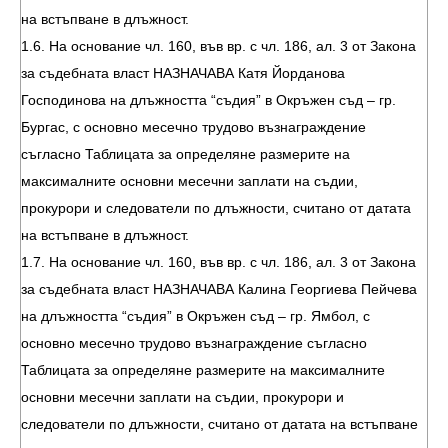
на встъпване в длъжност.
1.6. На основание чл. 160, във вр. с чл. 186, ал. 3 от Закона
за съдебната власт НАЗНАЧАВА Катя Йорданова
Господинова на длъжността “съдия” в Окръжен съд – гр.
Бургас, с основно месечно трудово възнаграждение
съгласно Таблицата за определяне размерите на
максималните основни месечни заплати на съдии,
прокурори и следователи по длъжности, считано от датата
на встъпване в длъжност.
1.7. На основание чл. 160, във вр. с чл. 186, ал. 3 от Закона
за съдебната власт НАЗНАЧАВА Калина Георгиева Пейчева
на длъжността “съдия” в Окръжен съд – гр. Ямбол, с
основно месечно трудово възнаграждение съгласно
Таблицата за определяне размерите на максималните
основни месечни заплати на съдии, прокурори и
следователи по длъжности, считано от датата на встъпване