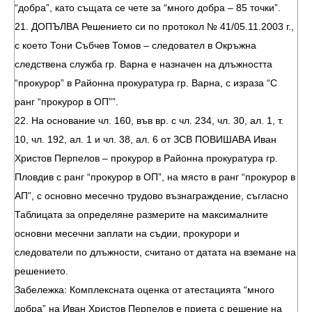
“добра”, като същата се чете за “много добра – 85 точки”.
21. ДОПЪЛВА Решението си по протокол № 41/05.11.2003 г.,
с което Тони Събчев Томов – следовател в Окръжна
следствена служба гр. Варна е назначен на длъжността
“прокурор” в Районна прокуратура гр. Варна, с израза “С
ранг “прокурор в ОП””.
22. На основание чл. 160, във вр. с чл. 234, чл. 30, ал. 1, т.
10, чл. 192, ал. 1 и чл. 38, ал. 6 от ЗСВ ПОВИШАВА Иван
Христов Перпелов – прокурор в Районна прокуратура гр.
Пловдив с ранг “прокурор в ОП”, на място в ранг “прокурор в
АП”, с основно месечно трудово възнаграждение, съгласно
Таблицата за определяне размерите на максималните
основни месечни заплати на съдии, прокурори и
следователи по длъжности, считано от датата на вземане на
решението.
Забележка: Комплексната оценка от атестацията “много
добра” на Иван Христов Перпелов е приета с решение на