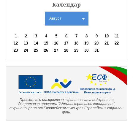
Календар
Август
1
2
3
4
5
6
7
8
9
10
11
12
13
14
15
16
17
18
19
20
21
22
23
24
25
26
27
28
29
30
31
Проектът е осъществен с финансовата подкрепа на
Оперативна програма "Административен капацитет",
съфинансирана от Европейския съюз чрез Европейския социален
фонд