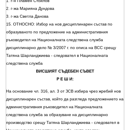
1. г-н Пламен Стоилов
2. г-жа Марияна Дундова
3. г-жа Светла Данова
15. ОТНОСНО: Избор на нов дисциплинарен състав по
образуваното по предложение на административния
ръководител на Националната следствена служба
дисциплинарно дело № 3/2007 г. по описа на ВСС срещу
Татяна Шарланджиева - следовател в Националната
следствена служба
ВИСШИЯТ СЪДЕБЕН СЪВЕТ
Р Е Ш И:
На основание чл. 316, ал. 3 от ЗСВ избира чрез жребий нов
дисциплинарен състав, който да разгледа предложението на
административния ръководител на Националната
следствена служба за образуване на дисциплинарно
производство срещу Татяна Шарланджиева - следовател в