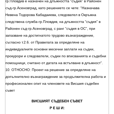
гр.Пловдив е назначен на длъжността “съдия” в Районен
съд-гр.Асеновград, като решението се чете: “Назначава
Невена Тодорова Кабадаиева, следовател в Окръжна
следствена служба-гр.Пловдив, на длъжността “съдия” в
Районен съд-гр.Асеновград, с ранг “съдия в ОС”, при
запазване на достигнатото трудово възнаграждение,
съгласно т.2.6. от Правилата за определяне на
индивидуалните основни месечни заплати на съдии,
прокурори и следователи, съдии по вписванията и съдебни
помощници, считано от датата на встъпване в длъжност”.
10. ОТНОСНО: Проект на решение за определяне на
допълнително възнаграждение за продължителна работа и
професионален опит на членовете на Висшия съдебен
съвет
ВИСШИЯТ СЪДЕБЕН СЪВЕТ
Р Е Ш И: