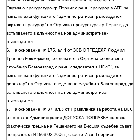
Окръжна прокуратура-гр.Перник с ранг “прокурор в АП”, за
изпълняващ функциите “административен ръководител-
окръжен прокурор” на Окръжна прокуратура-гр.Перник, до
встъпването в длъжност на нов административен
ръководител.
6. На основание чл.175, ал.4 от ЗСВ ОПРЕДЕЛЯ Людмил
Траянов Коюмджиев, следовател в Окръжна следствена
служба-гр.Благоевград с ранг “следовател в НСлС”, за
изпълняващ функциите “административен ръководител-
директор” на Окръжна следствена служба-гр.Благоевград, до
встъпването в длъжност на нов административен
ръководител.
7. На основание чл.37, ал.3 от Правилника за работа на ВСС
и неговата Администрация ДОПУСКА ПОПРАВКА на явна
фактическа грешка на Решението на Висшия съдебен съвет
по протокол №8/08.02.2006г., с което Иван Георгиев