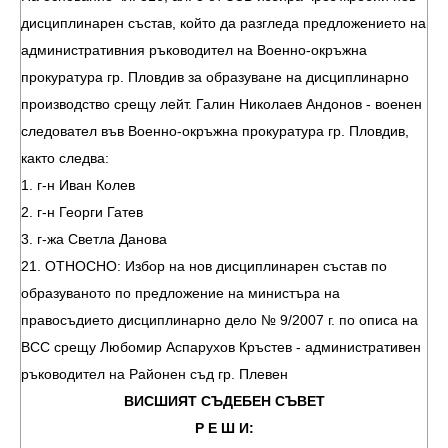
дисциплинарен състав, който да разгледа предложението на
административния ръководител на Военно-окръжна
прокуратура гр. Пловдив за образуване на дисциплинарно
производство срещу лейт. Галин Николаев Андонов - военен
следовател във Военно-окръжна прокуратура гр. Пловдив,
както следва:
1. г-н Иван Колев
2. г-н Георги Гатев
3. г-жа Светла Данова
21. ОТНОСНО: Избор на нов дисциплинарен състав по
образуваното по предложение на министъра на
правосъдието дисциплинарно дело № 9/2007 г. по описа на
ВСС срещу Любомир Аспарухов Кръстев - административен
ръководител на Районен съд гр. Плевен
ВИСШИЯТ СЪДЕБЕН СЪВЕТ
Р Е Ш И: