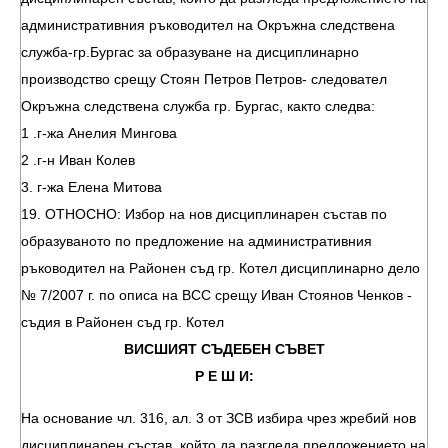
административния ръководител на Окръжна следствена
служба-гр.Бургас за образуване на дисциплинарно
производство срещу Стоян Петров Петров- следовател
Окръжна следствена служба гр. Бургас, както следва:
1 .г-жа Анелия Мингова
2 .г-н Иван Колев
3. г-жа Елена Митова
19. ОТНОСНО: Избор на нов дисциплинарен състав по
образуваното по предложение на административния
ръководител на Районен съд гр. Котел дисциплинарно дело
№ 7/2007 г. по описа на ВСС срещу Иван Стоянов Ченков -
съдия в Районен съд гр. Котел
ВИСШИЯТ СЪДЕБЕН СЪВЕТ
Р Е Ш И:
На основание чл. 316, ал. 3 от ЗСВ избира чрез жребий нов
дисциплинарен състав, който да разгледа предложението на