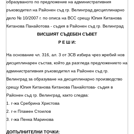
образуваното по предложение на административния
ръководител на Районен съд гр. Велинград дисциплинарно
дело № 10/2007 г. по описа на ВСС срещу Юлия Китанова
Китанова Панайотова - съдия в Районен съд гр. Велинград
ВИСШИЯТ СЪДЕБЕН СЪВЕТ
Р Е Ш И:
На основание чл. 316, ал. 3 от ЗСВ избира чрез жребий нов
дисциплинарен състав, който да разгледа предложението на
административния ръководител на Районен съд гр.
Велинград за образуване на дисциплинарно производство
срещу Юлия Китанова Китанова Панайотова- съдия в
Районен съд гр. Велинград, както следва:
1. г-жа Сребрина Христова
2. г-н Пламен Стоилов
3. г-жа Пенка Маринова
ДОПЪЛНИТЕЛНИ ТОЧКИ: