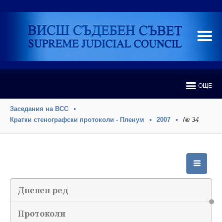
ОЩЕ
Заседания на ВСС
Кратки стенографски протоколи - Пленум
2007
№ 34
Дневен ред
Протоколи