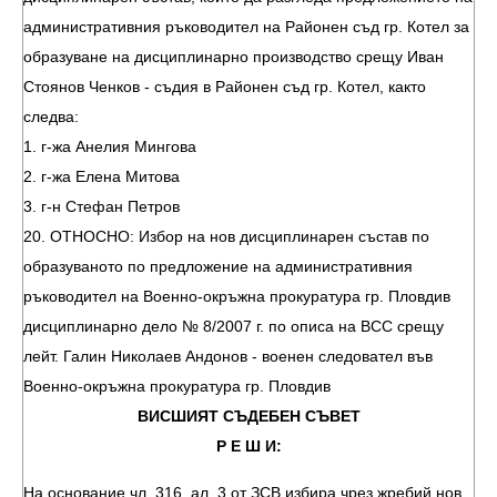
административния ръководител на Районен съд гр. Котел за
образуване на дисциплинарно производство срещу Иван
Стоянов Ченков - съдия в Районен съд гр. Котел, както
следва:
1. г-жа Анелия Мингова
2. г-жа Елена Митова
3. г-н Стефан Петров
20. ОТНОСНО: Избор на нов дисциплинарен състав по
образуваното по предложение на административния
ръководител на Военно-окръжна прокуратура гр. Пловдив
дисциплинарно дело № 8/2007 г. по описа на ВСС срещу
лейт. Галин Николаев Андонов - военен следовател във
Военно-окръжна прокуратура гр. Пловдив
ВИСШИЯТ СЪДЕБЕН СЪВЕТ
Р Е Ш И:
На основание чл. 316, ал. 3 от ЗСВ избира чрез жребий нов