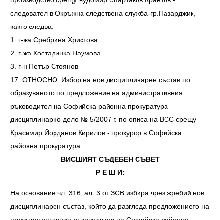
производство срещу Чудомир Спартаков Крантов -
следовател в Окръжна следствена служба-гр.Пазарджик,
както следва:
1. г-жа Сребрина Христова
2. г-жа Костадинка Наумова
3. г-н Петър Стоянов
17. ОТНОСНО: Избор на нов дисциплинарен състав по
образуваното по предложение на административния
ръководител на Софийска районна прокуратура
дисциплинарно дело № 5/2007 г. по описа на ВСС срещу
Красимир Йорданов Кирилов - прокурор в Софийска
районна прокуратура
ВИСШИЯТ СЪДЕБЕН СЪВЕТ
Р Е Ш И:
На основание чл. 316, ал. 3 от ЗСВ избира чрез жребий нов
дисциплинарен състав, който да разгледа предложението на
административния ръководител на Софийска районна