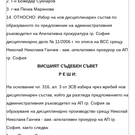
2. г-н Божидар Сукнаров
3. г-жа Пенка Маринова
14. ОТНОСНО: Избор на нов дисциплинарен състав по
образуваното по предложение на административния
ръководител на Апелативна прокуратура гр. София
дисциплинарно дело № 11/2006 г. по описа на ВСС срещу
Николай Николаев Ганчев - зам.-апелативен прокурор на АП
гр. София
ВИСШИЯТ СЪДЕБЕН СЪВЕТ
Р Е Ш И:
На основание чл. 316, ал. 3 от ЗСВ избира чрез жребий нов
дисциплинарен състав, който да разгледа предложението на
административния ръководител на АП гр. София за
образуване на дисциплинарно производство срещу Николай
Николаев Ганчев - зам.-апелативен прокурор на АП гр.
София, както следва: