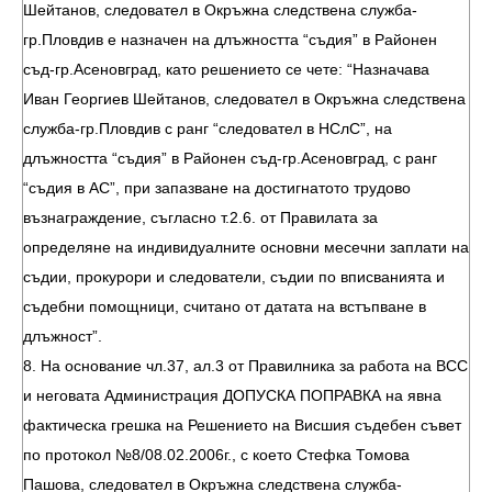
Шейтанов, следовател в Окръжна следствена служба-
гр.Пловдив е назначен на длъжността “съдия” в Районен
съд-гр.Асеновград, като решението се чете: “Назначава
Иван Георгиев Шейтанов, следовател в Окръжна следствена
служба-гр.Пловдив с ранг “следовател в НСлС”, на
длъжността “съдия” в Районен съд-гр.Асеновград, с ранг
“съдия в АС”, при запазване на достигнатото трудово
възнаграждение, съгласно т.2.6. от Правилата за
определяне на индивидуалните основни месечни заплати на
съдии, прокурори и следователи, съдии по вписванията и
съдебни помощници, считано от датата на встъпване в
длъжност”.
8. На основание чл.37, ал.3 от Правилника за работа на ВСС
и неговата Администрация ДОПУСКА ПОПРАВКА на явна
фактическа грешка на Решението на Висшия съдебен съвет
по протокол №8/08.02.2006г., с което Стефка Томова
Пашова, следовател в Окръжна следствена служба-