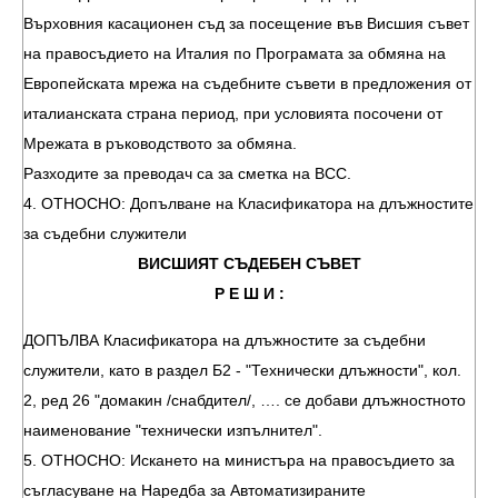
Върховния касационен съд за посещение във Висшия съвет
на правосъдието на Италия по Програмата за обмяна на
Европейската мрежа на съдебните съвети в предложения от
италианската страна период, при условията посочени от
Мрежата в ръководството за обмяна.
Разходите за преводач са за сметка на ВСС.
4. ОТНОСНО: Допълване на Класификатора на длъжностите
за съдебни служители
ВИСШИЯТ СЪДЕБЕН СЪВЕТ
Р Е Ш И :
ДОПЪЛВА Класификатора на длъжностите за съдебни
служители, като в раздел Б2 - "Технически длъжности", кол.
2, ред 26 "домакин /снабдител/, …. се добави длъжностното
наименование "технически изпълнител".
5. ОТНОСНО: Искането на министъра на правосъдието за
съгласуване на Наредба за Автоматизираните