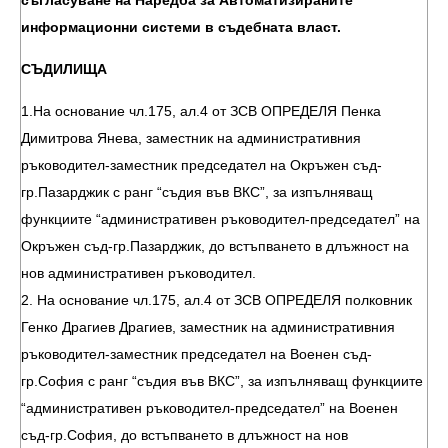
съгласуване на Наредба за Автоматизираните
информационни системи в съдебната власт.
СЪДИЛИЩА
1.На основание чл.175, ал.4 от ЗСВ ОПРЕДЕЛЯ Пенка
Димитрова Янева, заместник на административния
ръководител-заместник председател на Окръжен съд-
гр.Пазарджик с ранг “съдия във ВКС”, за изпълняващ
функциите “административен ръководител-председател” на
Окръжен съд-гр.Пазарджик, до встъпването в длъжност на
нов административен ръководител.
2. На основание чл.175, ал.4 от ЗСВ ОПРЕДЕЛЯ полковник
Генко Драгиев Драгиев, заместник на административния
ръководител-заместник председател на Военен съд-
гр.София с ранг “съдия във ВКС”, за изпълняващ функциите
“административен ръководител-председател” на Военен
съд-гр.София, до встъпването в длъжност на нов