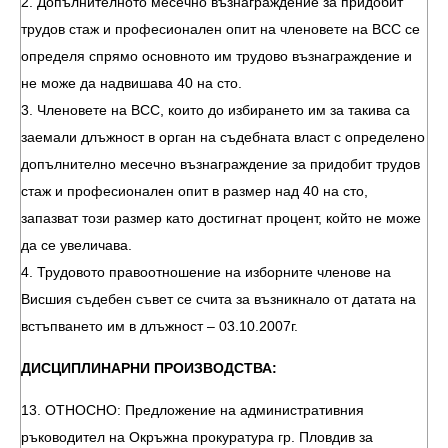
2. Допълнителното месечно възнаграждение за придобит
трудов стаж и професионален опит на членовете на ВСС се
определя спрямо основното им трудово възнаграждение и
не може да надвишава 40 на сто.
3. Членовете на ВСС, които до избирането им за такива са
заемали длъжност в орган на съдебната власт с определено
допълнително месечно възнаграждение за придобит трудов
стаж и професионален опит в размер над 40 на сто,
запазват този размер като достигнат процент, който не може
да се увеличава.
4. Трудовото правоотношение на изборните членове на
Висшия съдебен съвет се счита за възникнало от датата на
встъпването им в длъжност – 03.10.2007г.
ДИСЦИПЛИНАРНИ ПРОИЗВОДСТВА:
13. ОТНОСНО: Предложение на административния
ръководител на Окръжна прокуратура гр. Пловдив за