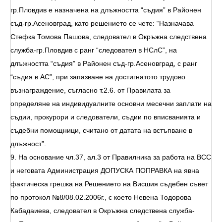
гр.Пловдив е назначена на длъжността “съдия” в Районен
съд-гр.Асеновград, като решението се чете: “Назначава
Стефка Томова Пашова, следовател в Окръжна следствена
служба-гр.Пловдив с ранг “следовател в НСлС”, на
длъжността “съдия” в Районен съд-гр.Асеновград, с ранг
“съдия в АС”, при запазване на достигнатото трудово
възнаграждение, съгласно т.2.6. от Правилата за
определяне на индивидуалните основни месечни заплати на
съдии, прокурори и следователи, съдии по вписванията и
съдебни помощници, считано от датата на встъпване в
длъжност”.
9. На основание чл.37, ал.3 от Правилника за работа на ВСС
и неговата Администрация ДОПУСКА ПОПРАВКА на явна
фактическа грешка на Решението на Висшия съдебен съвет
по протокол №8/08.02.2006г., с което Невена Тодорова
Кабадаиева, следовател в Окръжна следствена служба-