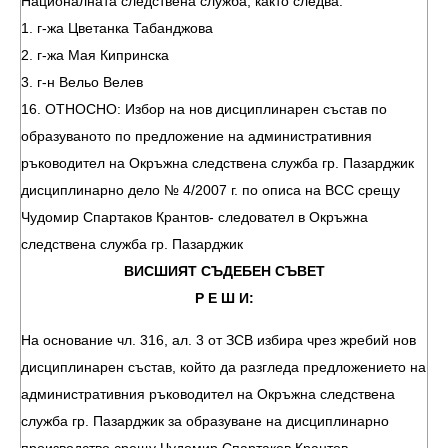
Националната следствена служба, както следва:
1. г-жа Цветанка Табанджова
2. г-жа Мая Кипринска
3. г-н Вельо Велев
16. ОТНОСНО: Избор на нов дисциплинарен състав по
образуваното по предложение на административния
ръководител на Окръжна следствена служба гр. Пазарджик
дисциплинарно дело № 4/2007 г. по описа на ВСС срещу
Чудомир Спартаков Крантов- следовател в Окръжна
следствена служба гр. Пазарджик
ВИСШИЯТ СЪДЕБЕН СЪВЕТ
Р Е Ш И:
На основание чл. 316, ал. 3 от ЗСВ избира чрез жребий нов
дисциплинарен състав, който да разгледа предложението на
административния ръководител на Окръжна следствена
служба гр. Пазарджик за образуване на дисциплинарно