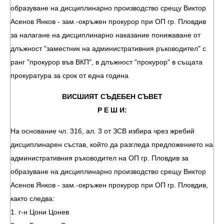
образуване на дисциплинарно производство срещу Виктор
Асенов Янков - зам.-окръжен прокурор при ОП гр. Пловдив
за налагане на дисциплинарно наказание понижаване от
длъжност "заместник на административния ръководител" с
ранг "прокурор във ВКП", в длъжност "прокурор" в същата
прокуратура за срок от една година
ВИСШИЯТ СЪДЕБЕН СЪВЕТ
Р Е Ш И:
На основание чл. 316, ал. 3 от ЗСВ избира чрез жребий
дисциплинарен състав, който да разгледа предложението на
административния ръководител на ОП гр. Пловдив за
образуване на дисциплинарно производство срещу Виктор
Асенов Янков - зам.-окръжен прокурор при ОП гр. Пловдив,
както следва:
1. г-н Цони Цонев