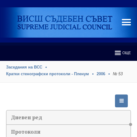
ОЩЕ
Заседания на ВСС
Кратки стенографски протоколи - Пленум
2006
№ 53
Дневен ред
Протоколи