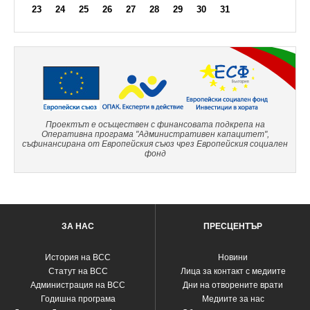
23
24
25
26
27
28
29
30
31
Проектът е осъществен с финансовата подкрепа на
Оперативна програма "Административен капацитет",
съфинансирана от Европейския съюз чрез Европейския социален
фонд
ЗА НАС
ПРЕСЦЕНТЪР
История на ВСС
Новини
Статут на ВСС
Лица за контакт с медиите
Администрация на ВСС
Дни на отворените врати
Годишна програма
Медиите за нас