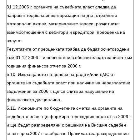
31.12.2006 г. органите на съдебната власт следва да
направят годишна инвентаризация на дълготрайните
материални активи, материалните запаси, разчетните
взаимоотношения с дебитори и кредитори, преоценка на
валута.
Резултатите от преоценката трябва да бъдат осчетоводени
към 31.12.2006 г. и оповестени в обяснителната записка към
годишния финансов отчет за 2006 г.
5.10. Изплащането на целеви награди и/или ДМС от
органите на съдебната власт при наличие на неразплатени
задължения за 2006 г. ще се счита за нарушение на
финансовата дисциплина.
5.11. Икономиите по бюджетните сметки на органите на
съдебната власт ще формират преходния остатък за 2006 г.
и ще бъдат разпределяни с решения на Висшия съдебен
съвет през 2007 г. съобразно Правилата за разпределение