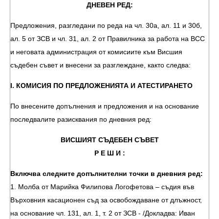
ДНЕВЕН РЕД:
Предложения, разгледани по реда на чл. 30а, ал. 11 и 30б,
ал. 5 от ЗСВ и чл. 31, ал. 2 от Правилника за работа на ВСС
и неговата администрация от комисиите към Висшия
съдебен съвет и внесени за разглеждане, както следва:
І. КОМИСИЯ ПО ПРЕДЛОЖЕНИЯТА И АТЕСТИРАНЕТО
По внесените допълнения и предложения и на основание
последвалите разисквания по дневния ред:
ВИСШИЯТ СЪДЕБЕН СЪВЕТ
Р Е Ш И :
Включва следните допълнителни точки в дневния ред:
1. Молба от Марийка Филипова Логофетова – съдия във
Върховния касационен съд за освобождаване от длъжност,
на основание чл. 131, ал. 1, т. 2 от ЗСВ - /Докладва: Иван