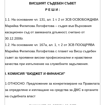
ВИСШИЯТ СЪДЕБЕН СЪВЕТ
Р Е Ш И :
1.1. На основание чл. 131, ал. 1 т. 2 от ЗСВ ОСВОБОЖДАВА
Марийка Филипова Логофетова – съдия във Върховния
касационен съд от заеманата длъжност, считано от
30.12.2006г.
1.2. На основание чл. 167а, ал. 1, т. 2 от ЗСВ ПООЩРЯВА
Марийка Филипова Логофетова с плакет на Висш съдебен
съвет за проявени високи професионални и нравствени
качества при изпълнение на служебните задължения.
І. КОМИСИЯ “БЮДЖЕТ И ФИНАНСИ”
1.ОТНОСНО: Предложение за конкретизиране на Правилата
за определяне и изплащане на средства за ДМС в органите
на съдебната власт