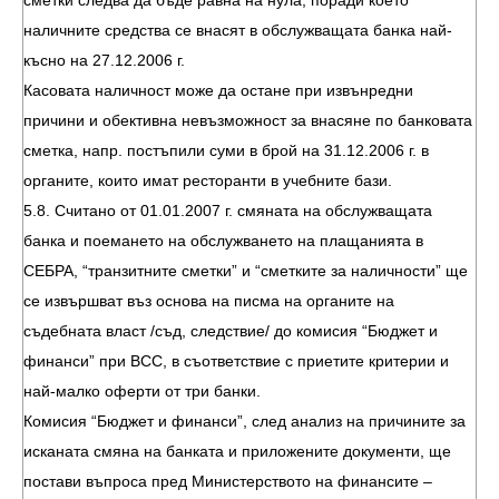
сметки следва да бъде равна на нула, поради което
наличните средства се внасят в обслужващата банка най-
късно на 27.12.2006 г.
Касовата наличност може да остане при извънредни
причини и обективна невъзможност за внасяне по банковата
сметка, напр. постъпили суми в брой на 31.12.2006 г. в
органите, които имат ресторанти в учебните бази.
5.8. Считано от 01.01.2007 г. смяната на обслужващата
банка и поемането на обслужването на плащанията в
СЕБРА, “транзитните сметки” и “сметките за наличности” ще
се извършват въз основа на писма на органите на
съдебната власт /съд, следствие/ до комисия “Бюджет и
финанси” при ВСС, в съответствие с приетите критерии и
най-малко оферти от три банки.
Комисия “Бюджет и финанси”, след анализ на причините за
исканата смяна на банката и приложените документи, ще
постави въпроса пред Министерството на финансите –