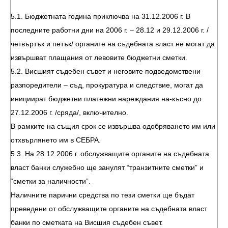
5.1. Бюджетната година приключва на 31.12.2006 г. В
последните работни дни на 2006 г. – 28.12 и 29.12.2006 г. /
четвъртък и петък/ органите на съдебната власт не могат да
извършват плащания от левовите бюджетни сметки.
5.2. Висшият съдебен съвет и неговите подведомствени
разпоредители – съд, прокуратура и следствие, могат да
инициират бюджетни платежни нареждания на-късно до
27.12.2006 г. /сряда/, включително.
В рамките на същия срок се извършва одобряването им или
отхвърлянето им в СЕБРА.
5.3. На 28.12.2006 г. обслужващите органите на съдебната
власт банки служебно ще занулят “транзитните сметки” и
“сметки за наличности”.
Наличните парични средства по тези сметки ще бъдат
преведени от обслужващите органите на съдебната власт
банки по сметката на Висшия съдебен съвет.