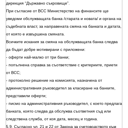
дирекция “Държавно съкровище”.
При съгласие от ВСС Министерство на финансите ще
уведоми обслужващата банка /старата и новата/ и органа на
съдебната власт, за направената смяна на банката и датата,
от която е извършена смяната.
Всичките искания за смяна на обслужващата банка следва
да бъдат добре мотивирани с приложени:
- оферти най-малко от три банки;
- попълнена справка за съответствие с критериите, приети
от ВСС;
- протоколно решение на комисията, назначена от
административния ръководител за класиране на банките,
представили оферти;
- писмо на административния ръководител, с което предлага
банката, която следва да обслужва съответния съд или
следствена служба, от коя дата, месец и година.
5.9. Съгласно чл. 21 и 22 от Закона за счетоводството към