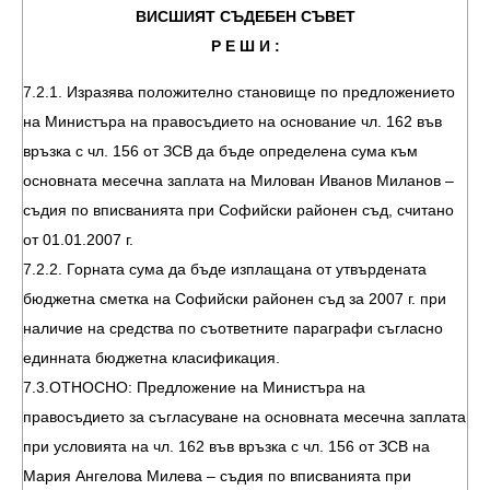
ВИСШИЯТ СЪДЕБЕН СЪВЕТ
Р Е Ш И :
7.2.1. Изразява положително становище по предложението
на Министъра на правосъдието на основание чл. 162 във
връзка с чл. 156 от ЗСВ да бъде определена сума към
основната месечна заплата на Милован Иванов Миланов –
съдия по вписванията при Софийски районен съд, считано
от 01.01.2007 г.
7.2.2. Горната сума да бъде изплащана от утвърдената
бюджетна сметка на Софийски районен съд за 2007 г. при
наличие на средства по съответните параграфи съгласно
единната бюджетна класификация.
7.3.ОТНОСНО: Предложение на Министъра на
правосъдието за съгласуване на основната месечна заплата
при условията на чл. 162 във връзка с чл. 156 от ЗСВ на
Мария Ангелова Милева – съдия по вписванията при