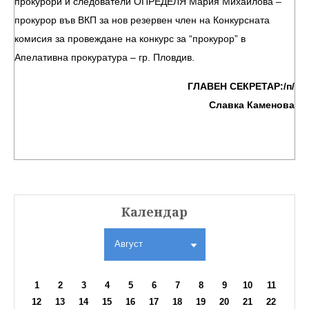
прокурори и следователи ОПРЕДЕЛЯ Мария Михайлова –
прокурор във ВКП за нов резервен член на Конкурсната
комисия за провеждане на конкурс за “прокурор” в
Апелативна прокуратура – гр. Пловдив.
ГЛАВЕН СЕКРЕТАР:/п/
Славка Каменова
Календар
Август
1
2
3
4
5
6
7
8
9
10
11
12
13
14
15
16
17
18
19
20
21
22