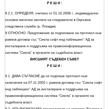
Р Е Ш И :
8.2.1. ОПРЕДЕЛЯ, считано от 01.10.2006 г., индивидуални
основни месечни заплати на следователи в Окръжна
следствена служба гр. Пловдив.
9.ОТНОСНО: Предложение за подписване на протокол към
рамков договор със “Сиела софт енд паблишинг” АД за
инсталиране и поддръжка на правноинформационна
система “Сиела” в органите на съдебната власт
ВИСШИЯТ СЪДЕБЕН СЪВЕТ
Р Е Ш И :
9.1. ДАВА СЪГЛАСИЕ да се подпише протокол към
сключения на 07.11.2002 г. рамков договор със “Сиела софт
енд паблишинг” АД за инсталиране и поддръжка на
правноинформационна система “Сиела” в органите на
съдебната власт.
9.2. УПЪЛНОМОЩАВА председателя на комисия “Бюджет и