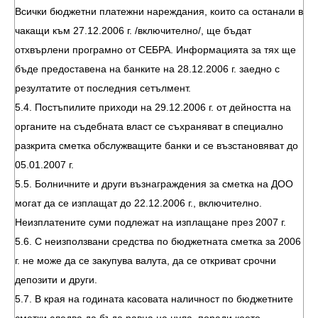
Всички бюджетни платежни нареждания, които са останали в
чакащи към 27.12.2006 г. /включително/, ще бъдат
отхвърлени програмно от СЕБРА. Информацията за тях ще
бъде предоставена на банките на 28.12.2006 г. заедно с
резултатите от последния сетълмент.
5.4. Постъпилите приходи на 29.12.2006 г. от дейността на
органите на съдебната власт се съхраняват в специално
разкрита сметка обслужващите банки и се възстановяват до
05.01.2007 г.
5.5. Болничните и други възнаграждения за сметка на ДОО
могат да се изплащат до 22.12.2006 г., включително.
Неизплатените суми подлежат на изплащане през 2007 г.
5.6. С неизползвани средства по бюджетната сметка за 2006
г. не може да се закупува валута, да се откриват срочни
депозити и други.
5.7. В края на годината касовата наличност по бюджетните