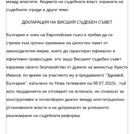
между властите, бюджета на съдебната власт, охраната на
съдебните сгради и други теми.
ДЕКЛАРАЦИЯ НА ВИСШИЯ СЪДЕБЕН СЪВЕТ
България е член на Европейския съюз и трябва да се
стреми към срочно приемане на цялостен пакет от
законодателни мерки, които да гарантират ефикасно и
ефективно правосъдие, ето защо Висшият съдебен съвет
изразява своето безпокойство от думите на министър Христо
Иванов
, по време на участието му в предаването “Здравей,
България”, излъчено по Нова телевизия на 08.07.2015г., тъй
като твърденията не отговарят на истината, не спомагат за
конструктивен и ползотворен диалог между конституционно
установените власти и не допринасят за успешното
реализиране на съдебната реформа.