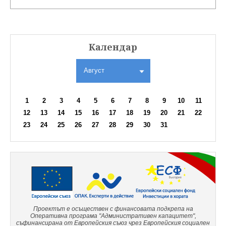
Календар
Август
1
2
3
4
5
6
7
8
9
10
11
12
13
14
15
16
17
18
19
20
21
22
23
24
25
26
27
28
29
30
31
Проектът е осъществен с финансовата подкрепа на
Оперативна програма "Административен капацитет",
съфинансирана от Европейския съюз чрез Европейския социален