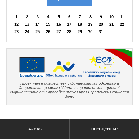
1
2
3
4
5
6
7
8
9
10
11
12
13
14
15
16
17
18
19
20
21
22
23
24
25
26
27
28
29
30
31
Проектът е осъществен с финансовата подкрепа на
Оперативна програма "Административен капацитет",
съфинансирана от Европейския съюз чрез Европейския социален
фонд
ЗА НАС
ПРЕСЦЕНТЪР