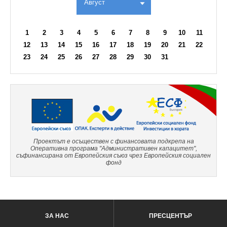
Август
1
2
3
4
5
6
7
8
9
10
11
12
13
14
15
16
17
18
19
20
21
22
23
24
25
26
27
28
29
30
31
Проектът е осъществен с финансовата подкрепа на
Оперативна програма "Административен капацитет",
съфинансирана от Европейския съюз чрез Европейския социален
фонд
ЗА НАС
ПРЕСЦЕНТЪР