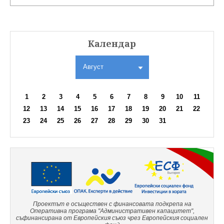
Календар
Август
1
2
3
4
5
6
7
8
9
10
11
12
13
14
15
16
17
18
19
20
21
22
23
24
25
26
27
28
29
30
31
Проектът е осъществен с финансовата подкрепа на
Оперативна програма "Административен капацитет",
съфинансирана от Европейския съюз чрез Европейския социален