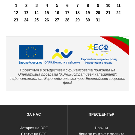
1
2
3
4
5
6
7
8
9
10
11
12
13
14
15
16
17
18
19
20
21
22
23
24
25
26
27
28
29
30
31
Проектът е осъществен с финансовата подкрепа на
Оперативна програма "Административен капацитет",
съфинансирана от Европейския съюз чрез Европейския социален
фонд
ЗА НАС
ПРЕСЦЕНТЪР
История на ВСС
Новини
Статут на ВСС
Лица за контакт с медиите