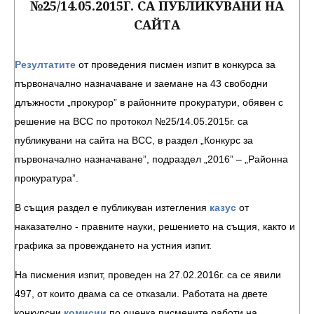
№25/14.05.2015Г. СА ПУБЛИКУВАНИ НА
САЙТА
Резултатите
от проведения писмен изпит в конкурса за
първоначално назначаване и заемане на 43 свободни
длъжности „прокурор” в районните прокуратури, обявен с
решение на ВСС по протокол №25/14.05.2015г. са
публикувани на сайта на ВСС, в раздел „Конкурс за
първоначално назначаване”, подраздел „2016” – „Районна
прокуратура”.
В същия раздел е публикуван изтегления
казус
от
наказателно - правните науки, решението на същия, както и
графика за провеждането на устния изпит.
На писмения изпит, проведен на 27.02.2016г. са се явили
497, от които двама са се отказали. Работата на двете
конкурсни
комисии
по оценка писмените работи на