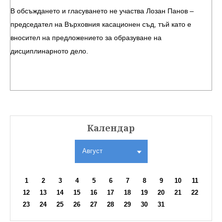
В обсъждането и гласуването не участва Лозан Панов –
председател на Върховния касационен съд, тъй като е
вносител на предложението за образуване на
дисциплинарното дело.
Календар
Август
1
2
3
4
5
6
7
8
9
10
11
12
13
14
15
16
17
18
19
20
21
22
23
24
25
26
27
28
29
30
31