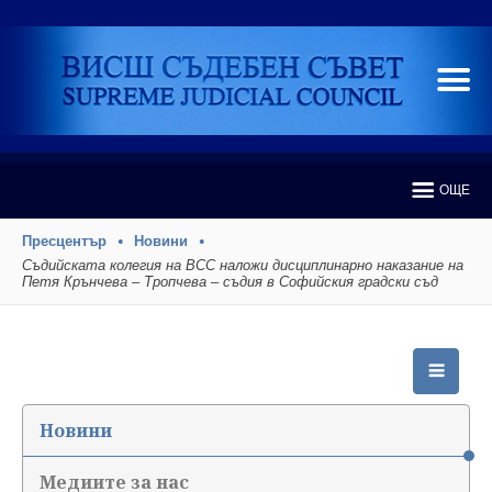
ОЩЕ
Пресцентър
Новини
Съдийската колегия на ВСС наложи дисциплинарно наказание на
Петя Крънчева – Тропчева – съдия в Софийския градски съд
Новини
Медиите за нас