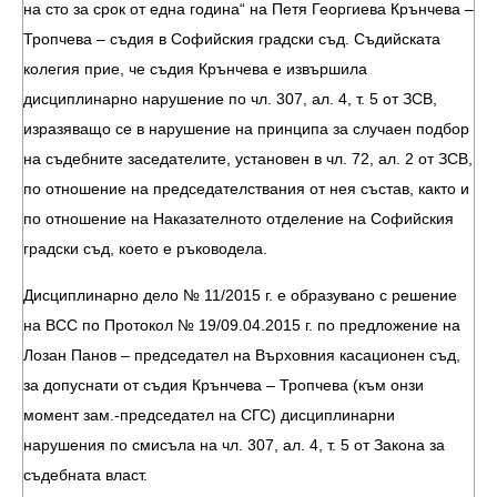
на сто за срок от една година“ на Петя Георгиева Крънчева –
Тропчева – съдия в Софийския градски съд. Съдийската
колегия прие, че съдия Крънчева е извършила
дисциплинарно нарушение по чл. 307, ал. 4, т. 5 от ЗСВ,
изразяващо се в нарушение на принципа за случаен подбор
на съдебните заседателите, установен в чл. 72, ал. 2 от ЗСВ,
по отношение на председателствания от нея състав, както и
по отношение на Наказателното отделение на Софийския
градски съд, което е ръководела.
Дисциплинарно дело № 11/2015 г. е образувано с решение
на ВСС по Протокол № 19/09.04.2015 г. по предложение на
Лозан Панов – председател на Върховния касационен съд,
за допуснати от съдия Крънчева – Тропчева (към онзи
момент зам.-председател на СГС) дисциплинарни
нарушения по смисъла на чл. 307, ал. 4, т. 5 от Закона за
съдебната власт.