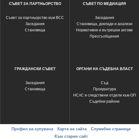
СЪВЕТ ЗА ПАРТНЬОРСТВО
СЪВЕТ ПО МЕДИАЦИЯ
Съвет за партньорство към ВСС
Заседания
Заседания
Становища, доклади и анализи
Становища
Нормативни и вътрешни актове
Прессъобщения
ГРАЖДАНСКИ СЪВЕТ
ОРГАНИ НА СЪДЕБНА ВЛАСТ
Заседания
Съд
Становища
Прокуратура
НСлС и следствени отдели към ОП
Съдебни райони
Профил на купувача
Карта на сайта
Служебни страници
Към стария сайт