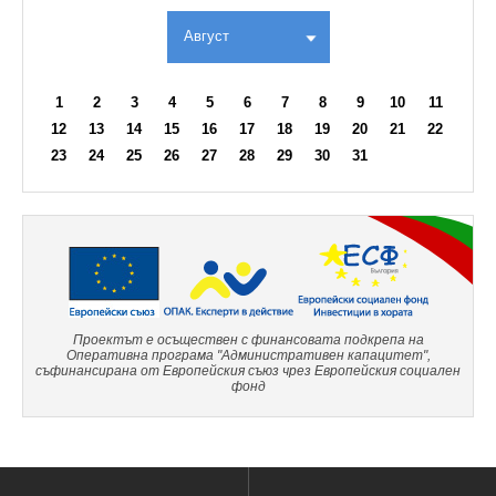
Август
1
2
3
4
5
6
7
8
9
10
11
12
13
14
15
16
17
18
19
20
21
22
23
24
25
26
27
28
29
30
31
Проектът е осъществен с финансовата подкрепа на
Оперативна програма "Административен капацитет",
съфинансирана от Европейския съюз чрез Европейския социален
фонд