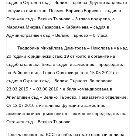
съдия в Окръжен съд – Велико Търново. Другите кандидати
получиха съответно: Пламен Борисов Борисов – съдия в
Окръжен съд – Велико Търново – 3 гласа подкрепа, а
Марияна Микова Лазарова – Кабакчиева – съдия в
Административен съд – Велико Търново – 0 гласа.
Теодорина Михайлова Димитрова – Николова има над
20 години юридически стаж, 19 от които в органите на
съдебната власт. Била е съдия и заместник – председател
на Районен съд – Горна Оряховица, а от 15.05.2012 г. е
съдия в Окръжен съд – Велико Търново. За периода
23.03.2015 г. – 03.06.2016 г. е била командирована в
Апелативен съд – Велико Търново, Наказателно отделение.
От 12.07.2016 г. изпълнява функциите заместник
административен ръководител – заместник председател на
Окръжен съд – Велико Търново.
Пред членовете на ВСС тя набеляза като основни цели на