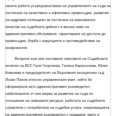
своята работа усъвършенстване на управлението на съда за
постигане на качествено и ефективно правосъдие, развитие
на кадровия потенциал за постигане на максимално
качество на съдебната дейност и високо ниво на
административно обслужване, гарантиране на достъпа до
правосъдие, борба с корупцията и противодействие на
конфликтите.
Въпроси към нея поставиха членовете на Съдийската
колегия на ВСС Галя Георгиева, Галина Карагьозова, Юлия
Ковачева и председателят на Върховния касационен съд
Лозан Панов относно управленския екип, който би
сформирала като административен ръководител,
набелязаните от нея мерки за развитие на съда по
отношение на човешките ресурси, работата на съдебните
служители с потребители на съдебни услуги, комуникацията
на административния ръководител с граждани, както и