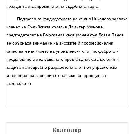
позицията й за промяната на съдебната карта.
Подкрепа за кандидатурата на съдия Николова заявиха
членът на Съдийската колегия Димитър Узунов и
председателят на Върховния касационен съд Лозан Панов.
Те обърнаха внимание на високите й професионални
качества и наличието на управленски опит, по-доброто й
представяне в изслушването пред Съдийската колегия и
защита на подробно разработената от нея управленска
концепция, на заявения от нея екипен принцип за
ръководство.
Календар