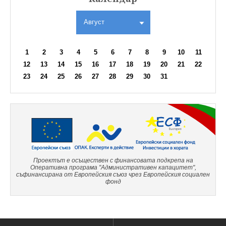
Август
1
2
3
4
5
6
7
8
9
10
11
12
13
14
15
16
17
18
19
20
21
22
23
24
25
26
27
28
29
30
31
Проектът е осъществен с финансовата подкрепа на
Оперативна програма "Административен капацитет",
съфинансирана от Европейския съюз чрез Европейския социален
фонд