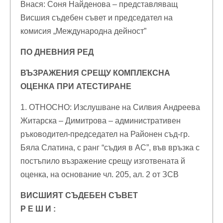
Внася: Соня Найденова – представляващ
Висшия съдебен съвет и председател на
комисия „Международна дейност”
ПО ДНЕВНИЯ РЕД
ВЪЗРАЖЕНИЯ СРЕЩУ КОМПЛЕКСНА
ОЦЕНКА ПРИ АТЕСТИРАНЕ
1. ОТНОСНО: Изслушване на Силвия Андреева
Житарска – Димитрова – административен
ръководител-председател на Районен съд-гр.
Бяла Слатина, с ранг “съдия в АС”, във връзка с
постъпило възражение срещу изготвената й
оценка, на основание чл. 205, ал. 2 от ЗСВ
ВИСШИЯТ СЪДЕБЕН СЪВЕТ
Р Е Ш И :