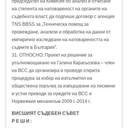
председател на Комисия по анализ и отчитане
на степента на натовареност на органите на
съдебната власт, да подпише договор с агенция
TNS BBSS за „Техническа помощ за
провеждане, анализи и обработка на данни от
емпирично изследване на натовареността на
съдиите в България”.
31. ОТНОСНО: Проект на решение за
упълномощаване на Галина Карагьозова – член
на ВСС да организира и проведе открита
процедура за избор на изпълнител на
обществена поръчка за извършване на писмени
и устни преводи за нуждите на ВСС и
Норвежкия механизъм 2009 г.-2014 г.
ВИСШИЯТ СЪДЕБЕН СЪВЕТ
Р Е Ш И :