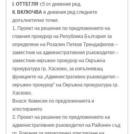
І. ОТТЕГЛЯ
т.5 от дневния ред.
ІІ. ВКЛЮЧВА
в дневния ред следните
допълнителни точки:
1. Проект на решение по предложението на
главния прокурор на Република България за
определяне на Розалин Петков Трендафилов –
заместник на административния ръководител –
заместник-окръжен прокурор на Окръжна
прокуратура гр. Хасково, за изпълняващ
функциите на „Административен ръководител –
окръжен прокурор” на Окръжна прокуратура гр.
Хасково.
Внася: Комисия по предложенията и
атестирането
2. Проект на решение по предложението на
административния ръководител на Районен съд
гр. Брезник за периодично атестиране на