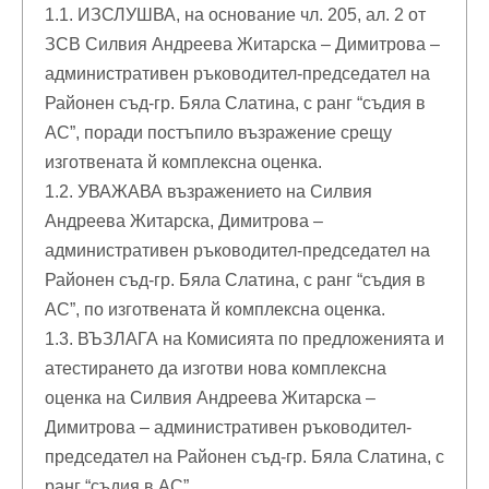
1.1. ИЗСЛУШВА, на основание чл. 205, ал. 2 от
ЗСВ Силвия Андреева Житарска – Димитрова –
административен ръководител-председател на
Районен съд-гр. Бяла Слатина, с ранг “съдия в
АС”, поради постъпило възражение срещу
изготвената й комплексна оценка.
1.2. УВАЖАВА възражението на Силвия
Андреева Житарска, Димитрова –
административен ръководител-председател на
Районен съд-гр. Бяла Слатина, с ранг “съдия в
АС”, по изготвената й комплексна оценка.
1.3. ВЪЗЛАГА на Комисията по предложенията и
атестирането да изготви нова комплексна
оценка на Силвия Андреева Житарска –
Димитрова – административен ръководител-
председател на Районен съд-гр. Бяла Слатина, с
ранг “съдия в АС”.