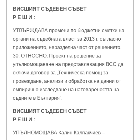
ВИСШИЯТ СЪДЕБЕН СЪВЕТ
Р Е Ш И :
УТВЪРЖДАВА промени по бюджетни сметки на
органи на съдебната власт за 2013 г. съгласно
приложението, неразделна част от решението.
30. ОТНОСНО: Проект на решение за
упълномощаване на представляващия ВСС да
сключи договор за „Техническа помощ за
провеждане, анализи и обработка на данни от
емпирично изследване на натовареността на
съдиите в България”.
ВИСШИЯТ СЪДЕБЕН СЪВЕТ
Р Е Ш И :
УПЪЛНОМОЩАВА Калин Калпакчиев –