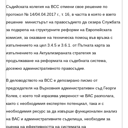
Съдийската колегия на ВСС отмени свое решение по
протокол № 14/04.04.2017 г., т. 16, в частта в която е взето
решение министърът на правосъдието да сезира Службата
за подкрепа на структурните реформи на Европейската
комисия, за оказване на техническа помощ във връзка с
изпълнението на цел 3.4.5 и 3.6.1. от Пътната карта за
изпълнението на Актуализираната стратегия за
продължаване на реформата на съдебната система,
досежно административното правосъдие.
В деловодството на ВСС е депозирано писмо от
председателя на Върховния административен съд Георги
Колев, с което той изразява увереност че ВАС разполага,
както с необходимия експертен потенциал, така и с
необходимия ресурс за да извърши функционален анализ
на ВАС и административните съдилища, необходим за
оценка на ефективността на системата на