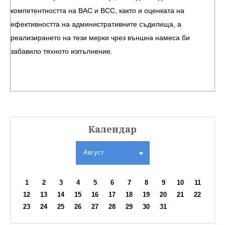
компетентността на ВАС и ВСС, както и оценката на
ефективността на административните съдилища, а
реализирането на тези мерки чрез външна намеса би
забавило тяхното изпълнение.
Календар
Август
1
2
3
4
5
6
7
8
9
10
11
12
13
14
15
16
17
18
19
20
21
22
23
24
25
26
27
28
29
30
31