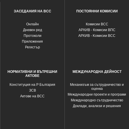
ЗАСЕДАНИЯ НА ВСС
ПОСТОЯННИ КОМИСИИ
Oнлайн
Комисии ВСС
Дневен ред
АРХИВ - Комисии ВПС
Протоколи
АРХИВ - Kомисии ВСС
Приложения
Регистър
НОРМАТИВНИ И ВЪТРЕШНИ
МЕЖДУНАРОДНА ДЕЙНОСТ
АКТОВЕ
Конституция на Р България
Механизъм за сътрудничество и
оценка
ЗСВ
Международни проекти и програми
Актове на ВСС
Международно сътрудничество
Доклади, анализи и решения