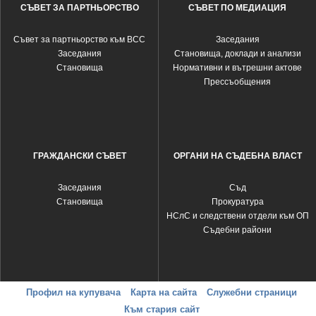
СЪВЕТ ЗА ПАРТНЬОРСТВО
СЪВЕТ ПО МЕДИАЦИЯ
Съвет за партньорство към ВСС
Заседания
Заседания
Становища, доклади и анализи
Становища
Нормативни и вътрешни актове
Прессъобщения
ГРАЖДАНСКИ СЪВЕТ
ОРГАНИ НА СЪДЕБНА ВЛАСТ
Заседания
Съд
Становища
Прокуратура
НСлС и следствени отдели към ОП
Съдебни райони
Профил на купувача
Карта на сайта
Служебни страници
Към стария сайт