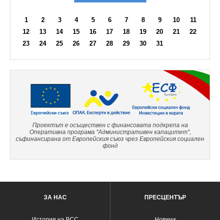
1
2
3
4
5
6
7
8
9
10
11
12
13
14
15
16
17
18
19
20
21
22
23
24
25
26
27
28
29
30
31
Проектът е осъществен с финансовата подкрепа на
Оперативна програма "Административен капацитет",
съфинансирана от Европейския съюз чрез Европейския социален
фонд
ЗА НАС
ПРЕСЦЕНТЪР
История на ВСС
Новини