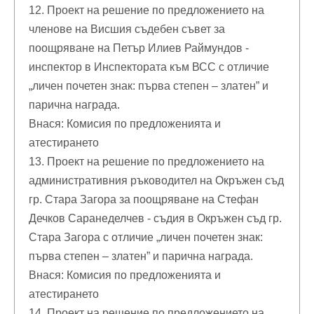
12. Проект на решение по предложението на
членове на Висшия съдебен съвет за
поощряване на Петър Илиев Раймундов -
инспектор в Инспектората към ВСС с отличие
„личен почетен знак: първа степен – златен” и
парична награда.
Внася: Комисия по предложенията и
атестирането
13. Проект на решение по предложението на
административния ръководител на Окръжен съд
гр. Стара Загора за поощряване на Стефан
Дечков Саранеделчев - съдия в Окръжен съд гр.
Стара Загора с отличие „личен почетен знак:
първа степен – златен” и парична награда.
Внася: Комисия по предложенията и
атестирането
14. Проект на решение по предложението на