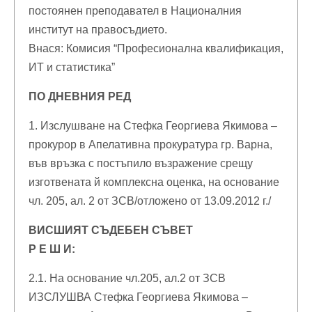
постоянен преподавател в Националния
институт на правосъдието.
Внася: Комисия “Професионална квалификация,
ИТ и статистика”
ПО ДНЕВНИЯ РЕД
1. Изслушване на Стефка Георгиева Якимова –
прокурор в Апелативна прокуратура гр. Варна,
във връзка с постъпило възражение срещу
изготвената й комплексна оценка, на основание
чл. 205, ал. 2 от ЗСВ/отложено от 13.09.2012 г./
ВИСШИЯТ СЪДЕБЕН СЪВЕТ
Р Е Ш И:
2.1. На основание чл.205, ал.2 от ЗСВ
ИЗСЛУШВА Стефка Георгиева Якимова –