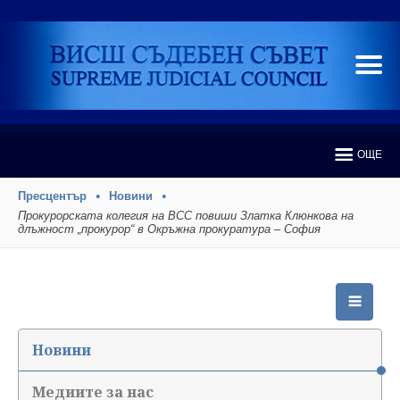
ОЩЕ
Пресцентър
Новини
Прокурорската колегия на ВСС повиши Златка Клюнкова на
длъжност „прокурор“ в Окръжна прокуратура – София
Новини
Медиите за нас