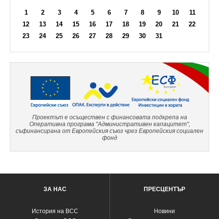
1
2
3
4
5
6
7
8
9
10
11
12
13
14
15
16
17
18
19
20
21
22
23
24
25
26
27
28
29
30
31
Проектът е осъществен с финансовата подкрепа на
Оперативна програма "Административен капацитет",
съфинансирана от Европейския съюз чрез Европейския социален
фонд
ЗА НАС
ПРЕСЦЕНТЪР
История на ВСС
Новини