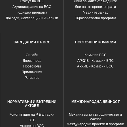
Статут на ВСС
Лица за контакт с медиите
Администрация на ВСС
Дни на отворените врати
Годишна програма
Медиите за нас
Доклади, Декларации и Анализи
Образователна програма
ЗАСЕДАНИЯ НА ВСС
ПОСТОЯННИ КОМИСИИ
Oнлайн
Комисии ВСС
Дневен ред
АРХИВ - Комисии ВПС
Протоколи
АРХИВ - Kомисии ВСС
Приложения
Регистър
НОРМАТИВНИ И ВЪТРЕШНИ
МЕЖДУНАРОДНА ДЕЙНОСТ
АКТОВЕ
Конституция на Р България
Механизъм за сътрудничество и
оценка
ЗСВ
Международни проекти и програми
Актове на ВСС