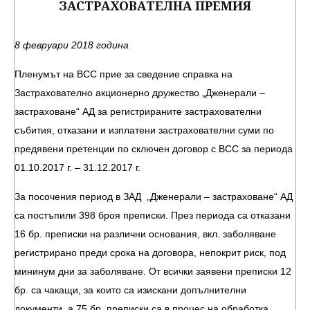
ЗАСТРАХОВАТЕЛНА ПРЕМИЯ
8 февруари 2018 година
Пленумът на ВСС прие за сведение справка на
Застрахователно акционерно дружество „Дженерали –
застраховане“ АД за регистрираните застрахователни
събития, отказани и изплатени застрахователни суми по
предявени претенции по сключен договор с ВСС за периода
01.10.2017 г. – 31.12.2017 г.
За посочения период в ЗАД „Дженерали – застраховане“ АД
са постъпили 398 броя преписки. През периода са отказани
16 бр. преписки на различни основания, вкл. заболяване
регистрирано преди срока на договора, непокрит риск, под
мининум дни за заболяване. От всички заявени преписки 12
бр. са чакащи, за които са изискани допълнителни
документи, а 75 бр. преписки са в процес на обработка.