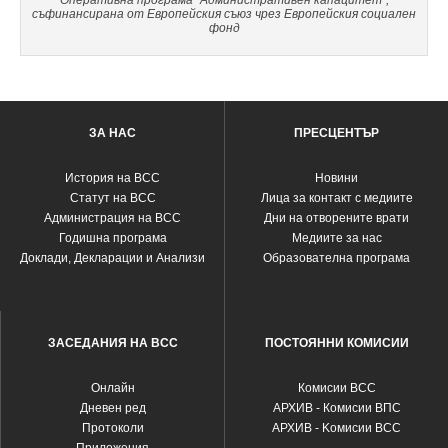
Оперативна програма "Административен капацитет",
съфинансирана от Европейския съюз чрез Европейския социален
фонд
ЗА НАС
ПРЕСЦЕНТЪР
История на ВСС
Новини
Статут на ВСС
Лица за контакт с медиите
Администрация на ВСС
Дни на отворените врати
Годишна програма
Медиите за нас
Доклади, Декларации и Анализи
Образователна програма
ЗАСЕДАНИЯ НА ВСС
ПОСТОЯННИ КОМИСИИ
Oнлайн
Комисии ВСС
Дневен ред
АРХИВ - Комисии ВПС
Протоколи
АРХИВ - Kомисии ВСС